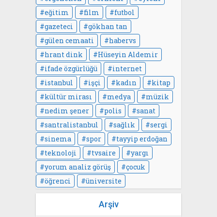
eğitim
film
futbol
gazeteci
gökhan tan
gülen cemaati
habervs
hrant dink
Hüseyin Aldemir
ifade özgürlüğü
internet
istanbul
işçi
kadın
kitap
kültür mirası
medya
müzik
nedim şener
polis
sanat
santralistanbul
sağlık
sergi
sinema
spor
tayyip erdoğan
teknoloji
tvsaire
yargı
yorum analiz görüş
çocuk
öğrenci
üniversite
Arşiv