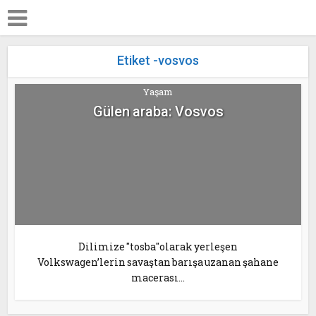
Etiket -vosvos
Yaşam
Gülen araba: Vosvos
Dilimize "tosba"olarak yerleşen
Volkswagen’lerin savaştan barışa uzanan şahane
macerası...