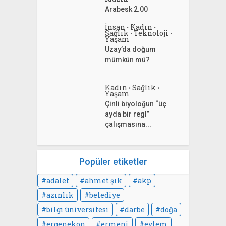
Arabesk 2.00
İnsan
Kadın
•
•
Sağlık
Teknoloji
•
•
Yaşam
Uzay’da doğum
mümkün mü?
Kadın
Sağlık
•
•
Yaşam
Çinli biyoloğun “üç
ayda bir regl”
çalışmasına...
Popüler etiketler
adalet
ahmet şık
akp
azınlık
belediye
bilgi üniversitesi
darbe
doğa
ergenekon
ermeni
eylem