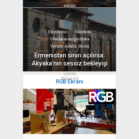
yazan
Bahri Ak
Ekonomi
Gündem
Uluslararası politika
Yorum Analiz Görüş
Ermenistan sınırı açılırsa:
Akyaka’nın sessiz bekleyişi
yazan
Bahri Ak
RGB Ekranı