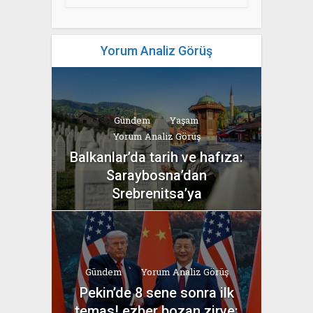
Yorum Analiz Görüş
Gündem
Yaşam
Yorum Analiz Görüş
Balkanlar’da tarih ve hafıza:
Saraybosna’dan
Srebrenitsa’ya
yazan
Bahri Ak
Gündem
Yorum Analiz Görüş
Pekin’de 8 sene sonra ilk
temas! ezber bozan zirve: