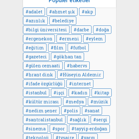
Popüler etiketler
adalet
ahmet şık
akp
azınlık
belediye
bilgi üniversitesi
darbe
doğa
ergenekon
ermeni
eylem
eğitim
film
futbol
gazeteci
gökhan tan
gülen cemaati
habervs
hrant dink
Hüseyin Aldemir
ifade özgürlüğü
internet
istanbul
işçi
kadın
kitap
kültür mirası
medya
müzik
nedim şener
polis
sanat
santralistanbul
sağlık
sergi
sinema
spor
tayyip erdoğan
teknoloji
tvsaire
yargı