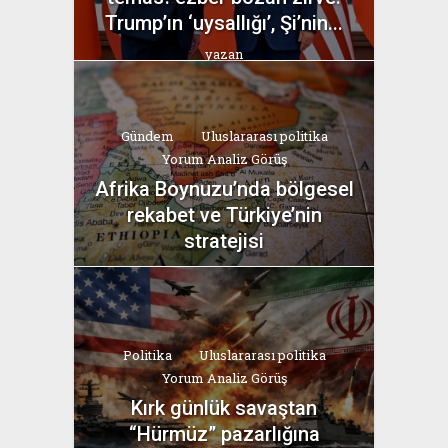
Trump’ın ‘uysallığı’, Şi’nin...
yazan
Bahri Ak
Gündem
Uluslararası politika
Yorum Analiz Görüş
Afrika Boynuzu’nda bölgesel
rekabet ve Türkiye’nin
stratejisi
yazan
Bahri Ak
Politika
Uluslararası politika
Yorum Analiz Görüş
Kırk günlük savaştan
“Hürmüz” pazarlığına