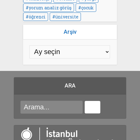
yorum analiz görüş
çocuk
öğrenci
üniversite
Arşiv
ARA