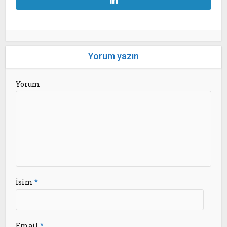
Yorum yazın
Yorum
İsim
*
Email
*