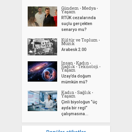
Gündem
Medya
•
•
Yaşam
RTÜK cezalarında
suçlu gerçekten
senaryo mu?
Kültür ve Toplum
•
Müzik
Arabesk 2.00
İnsan
Kadın
•
•
Sağlık
Teknoloji
•
•
Yaşam
Uzay’da doğum
mümkün mü?
Kadın
Sağlık
•
•
Yaşam
Çinli biyoloğun “üç
ayda bir regl”
çalışmasına...