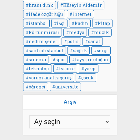
hrant dink
Hüseyin Aldemir
ifade özgürlüğü
internet
istanbul
işçi
kadın
kitap
kültür mirası
medya
müzik
nedim şener
polis
sanat
santralistanbul
sağlık
sergi
sinema
spor
tayyip erdoğan
teknoloji
tvsaire
yargı
yorum analiz görüş
çocuk
öğrenci
üniversite
Arşiv