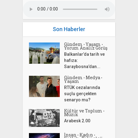
Son Haberler
Gündem
Yaşam
•
•
Yorum Analiz Görüş
Balkanlar’da tarih ve
hafıza:
Saraybosna’dan...
Gündem
Medya
•
•
Yaşam
RTÜK cezalarında
suçlu gerçekten
senaryo mu?
Kültür ve Toplum
•
Müzik
Arabesk 2.00
İnsan
Kadın
•
•