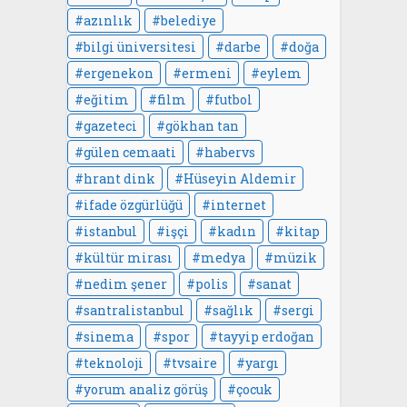
azınlık
belediye
bilgi üniversitesi
darbe
doğa
ergenekon
ermeni
eylem
eğitim
film
futbol
gazeteci
gökhan tan
gülen cemaati
habervs
hrant dink
Hüseyin Aldemir
ifade özgürlüğü
internet
istanbul
işçi
kadın
kitap
kültür mirası
medya
müzik
nedim şener
polis
sanat
santralistanbul
sağlık
sergi
sinema
spor
tayyip erdoğan
teknoloji
tvsaire
yargı
yorum analiz görüş
çocuk