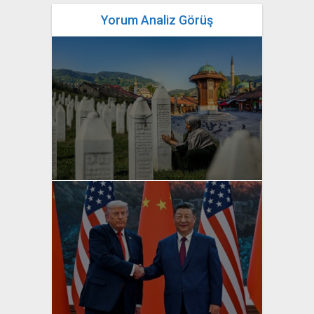
Yorum Analiz Görüş
yazan
Bahri Ak
yazan
Bahri Ak