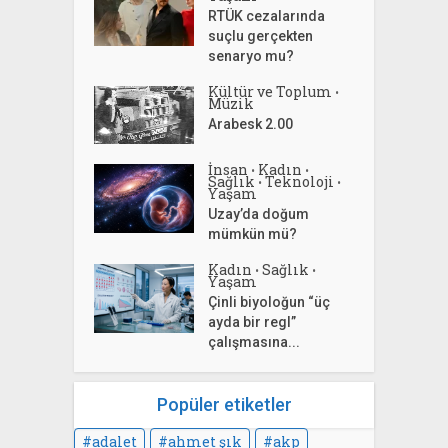
RTÜK cezalarında
suçlu gerçekten
senaryo mu?
Kültür ve Toplum
•
Müzik
Arabesk 2.00
İnsan
Kadın
•
•
Sağlık
Teknoloji
•
•
Yaşam
Uzay’da doğum
mümkün mü?
Kadın
Sağlık
•
•
Yaşam
Çinli biyoloğun “üç
ayda bir regl”
çalışmasına...
Popüler etiketler
adalet
ahmet şık
akp