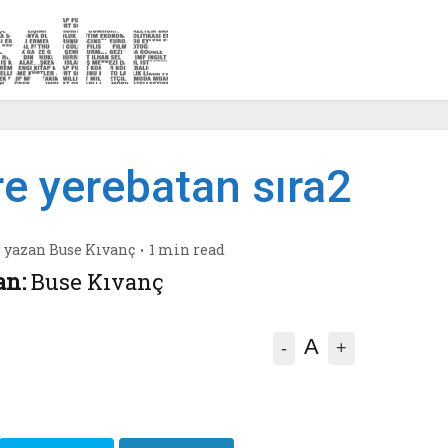
e yerebatan sıra2
yazan
Buse Kıvanç
1 min read
an:
Buse Kıvanç
A
-
+