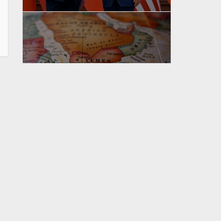
yazan
Bahri Ak
yazan
Bahri Ak