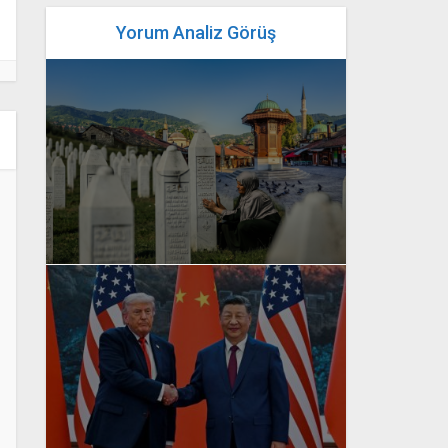
Yorum Analiz Görüş
yazan
Bahri Ak
yazan
Bahri Ak