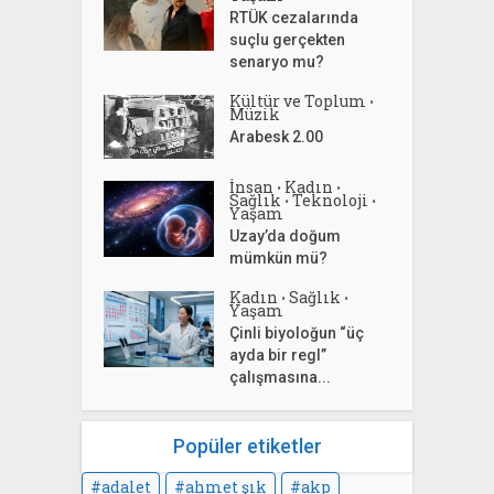
RTÜK cezalarında
suçlu gerçekten
senaryo mu?
Kültür ve Toplum
•
Müzik
Arabesk 2.00
İnsan
Kadın
•
•
Sağlık
Teknoloji
•
•
Yaşam
Uzay’da doğum
mümkün mü?
Kadın
Sağlık
•
•
Yaşam
Çinli biyoloğun “üç
ayda bir regl”
çalışmasına...
Popüler etiketler
adalet
ahmet şık
akp