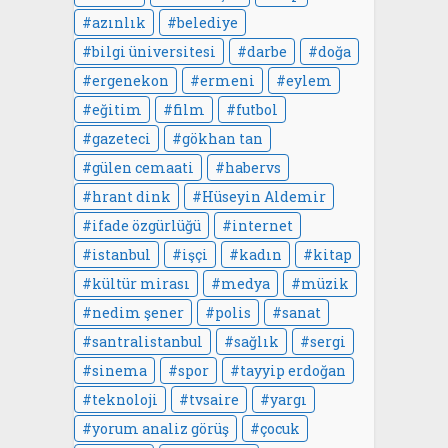
azınlık
belediye
bilgi üniversitesi
darbe
doğa
ergenekon
ermeni
eylem
eğitim
film
futbol
gazeteci
gökhan tan
gülen cemaati
habervs
hrant dink
Hüseyin Aldemir
ifade özgürlüğü
internet
istanbul
işçi
kadın
kitap
kültür mirası
medya
müzik
nedim şener
polis
sanat
santralistanbul
sağlık
sergi
sinema
spor
tayyip erdoğan
teknoloji
tvsaire
yargı
yorum analiz görüş
çocuk