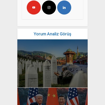
Yorum Analiz Görüş
yazan
Bahri Ak