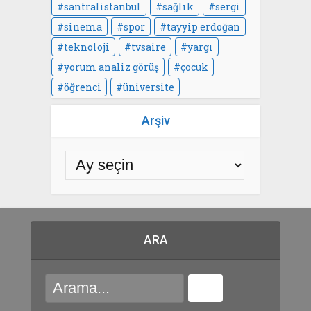
santralistanbul
sağlık
sergi
sinema
spor
tayyip erdoğan
teknoloji
tvsaire
yargı
yorum analiz görüş
çocuk
öğrenci
üniversite
Arşiv
ARA