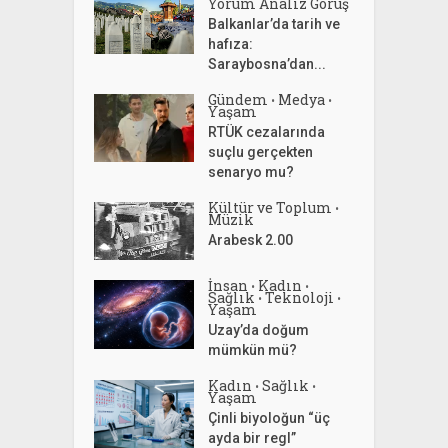
Yorum Analiz Görüş
Balkanlar’da tarih ve
hafıza:
Saraybosna’dan...
Gündem
Medya
•
•
Yaşam
RTÜK cezalarında
suçlu gerçekten
senaryo mu?
Kültür ve Toplum
•
Müzik
Arabesk 2.00
İnsan
Kadın
•
•
Sağlık
Teknoloji
•
•
Yaşam
Uzay’da doğum
mümkün mü?
Kadın
Sağlık
•
•
Yaşam
Çinli biyoloğun “üç
ayda bir regl”