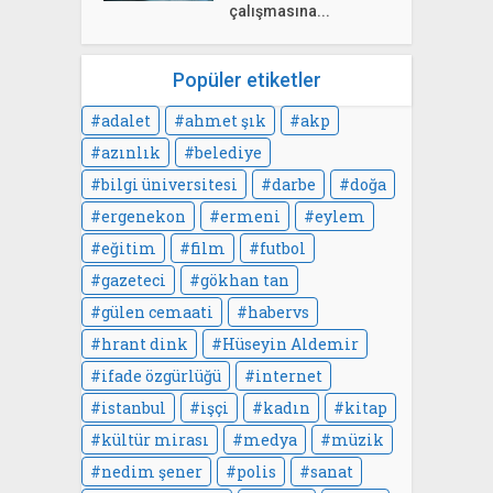
çalışmasına...
Popüler etiketler
adalet
ahmet şık
akp
azınlık
belediye
bilgi üniversitesi
darbe
doğa
ergenekon
ermeni
eylem
eğitim
film
futbol
gazeteci
gökhan tan
gülen cemaati
habervs
hrant dink
Hüseyin Aldemir
ifade özgürlüğü
internet
istanbul
işçi
kadın
kitap
kültür mirası
medya
müzik
nedim şener
polis
sanat