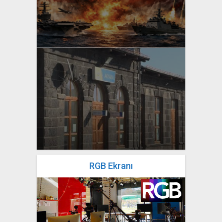
yazan
Bahri Ak
yazan
Bahri Ak
RGB Ekranı