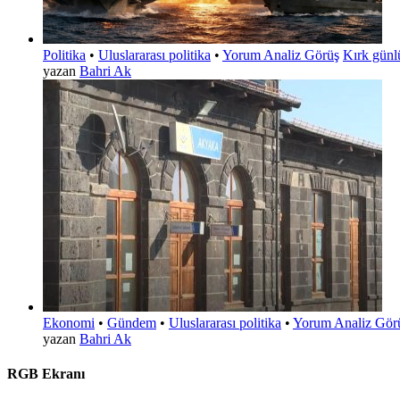
Politika
•
Uluslararası politika
•
Yorum Analiz Görüş
Kırk günl
yazan
Bahri Ak
Ekonomi
•
Gündem
•
Uluslararası politika
•
Yorum Analiz Gör
yazan
Bahri Ak
RGB Ekranı