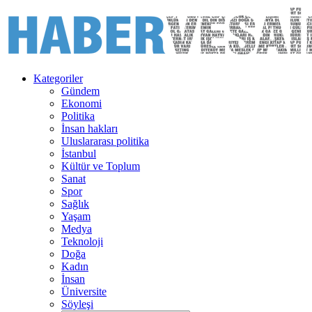
Kategoriler
Gündem
Ekonomi
Politika
İnsan hakları
Uluslararası politika
İstanbul
Kültür ve Toplum
Sanat
Spor
Sağlık
Yaşam
Medya
Teknoloji
Doğa
Kadın
İnsan
Üniversite
Söyleşi