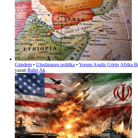
Gündem
•
Uluslararası politika
•
Yorum Analiz Görüş
Afrika Bo
yazan
Bahri Ak