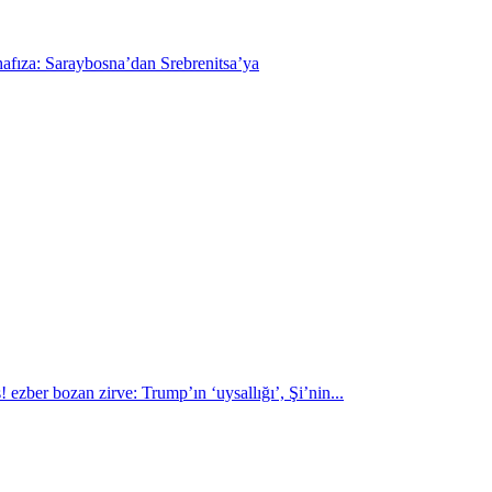
hafıza: Saraybosna’dan Srebrenitsa’ya
 ezber bozan zirve: Trump’ın ‘uysallığı’, Şi’nin...