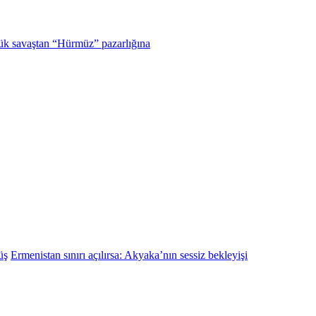
ük savaştan “Hürmüz” pazarlığına
üş
Ermenistan sınırı açılırsa: Akyaka’nın sessiz bekleyişi