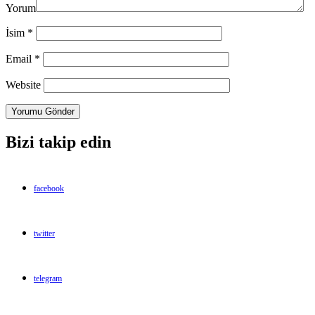
Yorum
İsim
*
Email
*
Website
Bizi takip edin
facebook
twitter
telegram