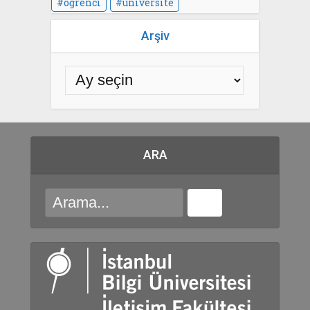
öğrenci
üniversite
Arşiv
ARA