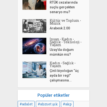
RTÜK cezalarında
suçlu gerçekten
senaryo mu?
Kültür ve Toplum
•
Müzik
Arabesk 2.00
İnsan
Kadın
•
•
Sağlık
Teknoloji
•
•
Yaşam
Uzay’da doğum
mümkün mü?
Kadın
Sağlık
•
•
Yaşam
Çinli biyoloğun “üç
ayda bir regl”
çalışmasına...
Popüler etiketler
adalet
ahmet şık
akp