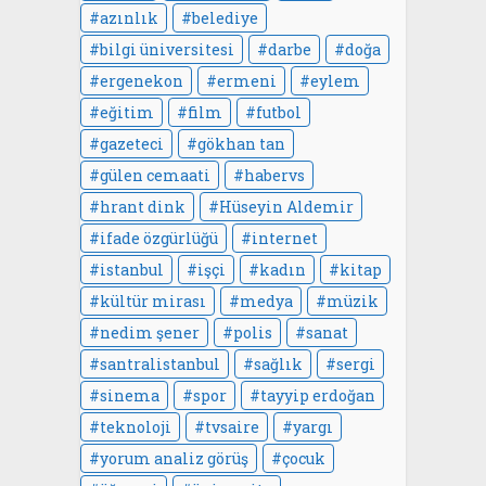
azınlık
belediye
bilgi üniversitesi
darbe
doğa
ergenekon
ermeni
eylem
eğitim
film
futbol
gazeteci
gökhan tan
gülen cemaati
habervs
hrant dink
Hüseyin Aldemir
ifade özgürlüğü
internet
istanbul
işçi
kadın
kitap
kültür mirası
medya
müzik
nedim şener
polis
sanat
santralistanbul
sağlık
sergi
sinema
spor
tayyip erdoğan
teknoloji
tvsaire
yargı
yorum analiz görüş
çocuk