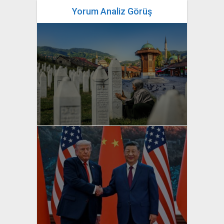
Yorum Analiz Görüş
yazan
Bahri Ak
yazan
Bahri Ak