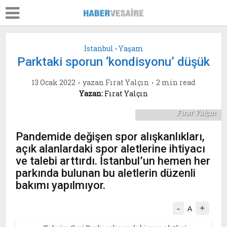
İstanbul
Yaşam
•
Parktaki sporun ‘kondisyonu’ düşük
13 Ocak 2022
yazan
Fırat Yalçın
2 min read
Sanatkarlar Parkı,
Yazan:
Fırat Yalçın
Beyoğlu. Fotoğraf :
Fırat Yalçın
Pandemide değişen spor alışkanlıkları,
açık alanlardaki spor aletlerine ihtiyacı
ve talebi arttırdı. İstanbul’un hemen her
parkında bulunan bu aletlerin düzenli
bakımı yapılmıyor.
-
+
A