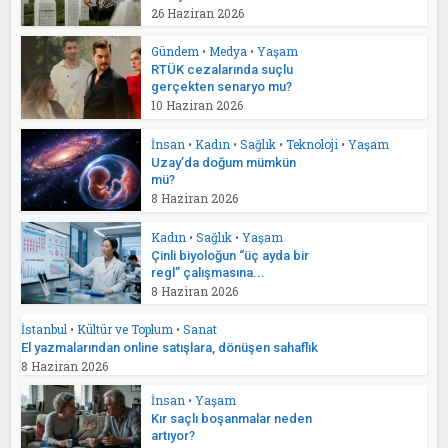
26 Haziran 2026
Gündem
•
Medya
•
Yaşam
RTÜK cezalarında suçlu
gerçekten senaryo mu?
10 Haziran 2026
İnsan
•
Kadın
•
Sağlık
•
Teknoloji
•
Yaşam
Uzay’da doğum mümkün
mü?
8 Haziran 2026
Kadın
•
Sağlık
•
Yaşam
Çinli biyoloğun “üç ayda bir
regl” çalışmasına...
8 Haziran 2026
İstanbul
•
Kültür ve Toplum
•
Sanat
El yazmalarından online satışlara, dönüşen sahaflık
8 Haziran 2026
İnsan
•
Yaşam
Kır saçlı boşanmalar neden
artıyor?