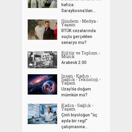
hafıza:
Saraybosna’dan...
Gündem
Medya
•
•
Yaşam
RTÜK cezalarında
suçlu gerçekten
senaryo mu?
Kültür ve Toplum
•
Müzik
Arabesk 2.00
İnsan
Kadın
•
•
Sağlık
Teknoloji
•
•
Yaşam
Uzay’da doğum
mümkün mü?
Kadın
Sağlık
•
•
Yaşam
Çinli biyoloğun “üç
ayda bir regl”
çalışmasına...