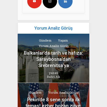
Yorum Analiz Görüş
Gündem
Yaşam
Yorum Analiz Görüş
Balkanlar’da tarih ve hafıza:
Saraybosna’dan
Srebrenitsa’ya
yazan
Bahri Ak
Gündem
Yorum Analiz Görüş
Pekin’de 8 sene sonra ilk
temas! ezber bozan zirve: