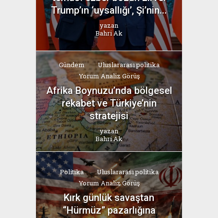
Trump’ın ‘uysallığı’, Şi’nin...
yazan
Bahri Ak
Gündem
Uluslararası politika
Yorum Analiz Görüş
Afrika Boynuzu’nda bölgesel
rekabet ve Türkiye’nin
stratejisi
yazan
Bahri Ak
Politika
Uluslararası politika
Yorum Analiz Görüş
Kırk günlük savaştan
“Hürmüz” pazarlığına