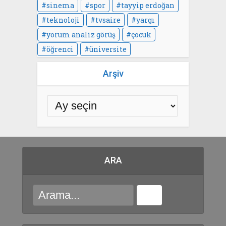
sinema
spor
tayyip erdoğan
teknoloji
tvsaire
yargı
yorum analiz görüş
çocuk
öğrenci
üniversite
Arşiv
ARA