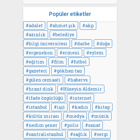
Popüler etiketler
adalet
ahmet şık
akp
azınlık
belediye
bilgi üniversitesi
darbe
doğa
ergenekon
ermeni
eylem
eğitim
film
futbol
gazeteci
gökhan tan
gülen cemaati
habervs
hrant dink
Hüseyin Aldemir
ifade özgürlüğü
internet
istanbul
işçi
kadın
kitap
kültür mirası
medya
müzik
nedim şener
polis
sanat
santralistanbul
sağlık
sergi