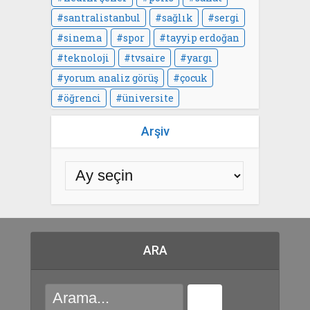
santralistanbul
sağlık
sergi
sinema
spor
tayyip erdoğan
teknoloji
tvsaire
yargı
yorum analiz görüş
çocuk
öğrenci
üniversite
Arşiv
ARA