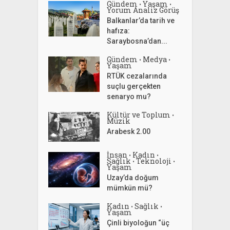
Gündem
Yaşam
•
•
Yorum Analiz Görüş
Balkanlar’da tarih ve
hafıza:
Saraybosna’dan...
Gündem
Medya
•
•
Yaşam
RTÜK cezalarında
suçlu gerçekten
senaryo mu?
Kültür ve Toplum
•
Müzik
Arabesk 2.00
İnsan
Kadın
•
•
Sağlık
Teknoloji
•
•
Yaşam
Uzay’da doğum
mümkün mü?
Kadın
Sağlık
•
•
Yaşam
Çinli biyoloğun “üç