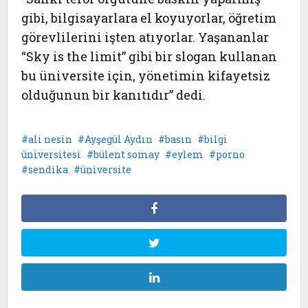
gibi, bilgisayarlara el koyuyorlar, öğretim
görevlilerini işten atıyorlar. Yaşananlar
“Sky is the limit” gibi bir slogan kullanan
bu üniversite için, yönetimin kifayetsiz
olduğunun bir kanıtıdır” dedi.
ali nesin
Ayşegül Aydın
basın
bilgi
üniversitesi
bülent somay
eylem
porno
sendika
üniversite