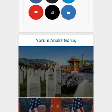
Yorum Analiz Görüş
yazan
Bahri Ak