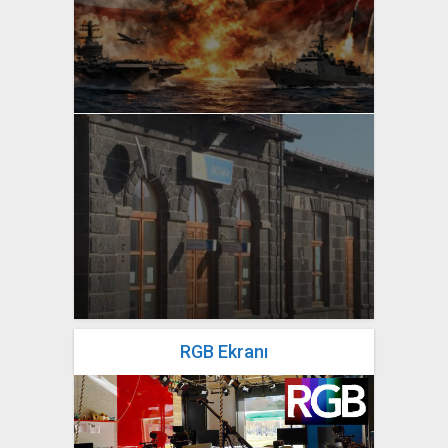
yazan
Bahri Ak
yazan
Bahri Ak
RGB Ekranı