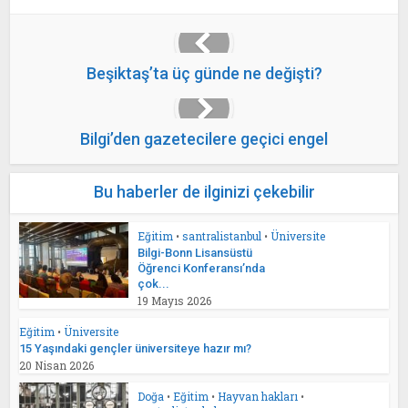
Beşiktaş’ta üç günde ne değişti?
Bilgi’den gazetecilere geçici engel
Bu haberler de ilginizi çekebilir
Eğitim
•
santralistanbul
•
Üniversite
Bilgi-Bonn Lisansüstü
Öğrenci Konferansı’nda
çok...
19 Mayıs 2026
Eğitim
•
Üniversite
15 Yaşındaki gençler üniversiteye hazır mı?
20 Nisan 2026
Doğa
•
Eğitim
•
Hayvan hakları
•