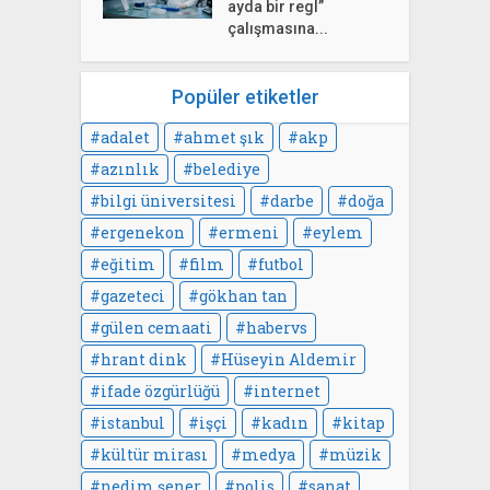
ayda bir regl”
çalışmasına...
Popüler etiketler
adalet
ahmet şık
akp
azınlık
belediye
bilgi üniversitesi
darbe
doğa
ergenekon
ermeni
eylem
eğitim
film
futbol
gazeteci
gökhan tan
gülen cemaati
habervs
hrant dink
Hüseyin Aldemir
ifade özgürlüğü
internet
istanbul
işçi
kadın
kitap
kültür mirası
medya
müzik
nedim şener
polis
sanat