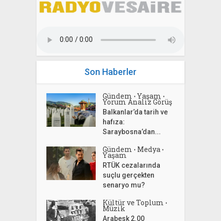
Son Haberler
Gündem
Yaşam
•
•
Yorum Analiz Görüş
Balkanlar’da tarih ve
hafıza:
Saraybosna’dan...
Gündem
Medya
•
•
Yaşam
RTÜK cezalarında
suçlu gerçekten
senaryo mu?
Kültür ve Toplum
•
Müzik
Arabesk 2.00