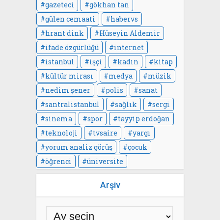
gazeteci
gökhan tan
gülen cemaati
habervs
hrant dink
Hüseyin Aldemir
ifade özgürlüğü
internet
istanbul
işçi
kadın
kitap
kültür mirası
medya
müzik
nedim şener
polis
sanat
santralistanbul
sağlık
sergi
sinema
spor
tayyip erdoğan
teknoloji
tvsaire
yargı
yorum analiz görüş
çocuk
öğrenci
üniversite
Arşiv