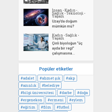
İnsan
Kadın
•
•
Sağlık
Teknoloji
•
•
Yaşam
Uzay’da doğum
mümkün mü?
Kadın
Sağlık
•
•
Yaşam
Çinli biyoloğun “üç
ayda bir regl”
çalışmasına...
Popüler etiketler
adalet
ahmet şık
akp
azınlık
belediye
bilgi üniversitesi
darbe
doğa
ergenekon
ermeni
eylem
eğitim
film
futbol