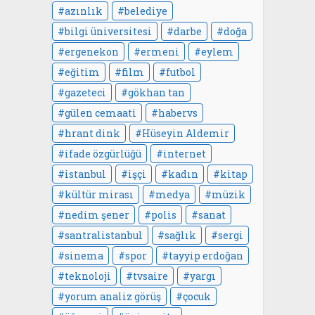
azınlık
belediye
bilgi üniversitesi
darbe
doğa
ergenekon
ermeni
eylem
eğitim
film
futbol
gazeteci
gökhan tan
gülen cemaati
habervs
hrant dink
Hüseyin Aldemir
ifade özgürlüğü
internet
istanbul
işçi
kadın
kitap
kültür mirası
medya
müzik
nedim şener
polis
sanat
santralistanbul
sağlık
sergi
sinema
spor
tayyip erdoğan
teknoloji
tvsaire
yargı
yorum analiz görüş
çocuk