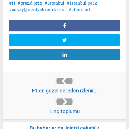
f1
grand prix
istanbul
istanbul park
ookay@medyakronik.com
otomobil
F1 en güzel nereden izlenir…
Linç toplumu
Bu haberler de ilginizi çekebilir