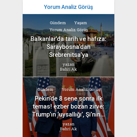
Yorum Analiz Görüş
Gündem
Yaşam
Yorum Analiz Görüş
Balkanlar’da tarih ve hafıza:
Saraybosna’dan
Srebrenitsa’ya
yazan
Bahri Ak
Gündem
Yorum Analiz Görüş
Pekin’de 8 sene sonra ilk
temas! ezber bozan zirve:
Trump’ın ‘uysallığı’, Şi’nin...
yazan
Bahri Ak