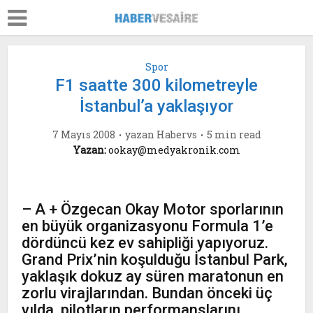
Spor
F1 saatte 300 kilometreyle
İstanbul’a yaklaşıyor
7 Mayıs 2008
yazan
Habervs
5 min read
Yazan:
ookay@medyakronik.com
– A + Özgecan Okay Motor sporlarının
en büyük organizasyonu Formula 1’e
dördüncü kez ev sahipliği yapıyoruz.
Grand Prix’nin koşulduğu İstanbul Park,
yaklaşık dokuz ay süren maratonun en
zorlu virajlarından. Bundan önceki üç
yılda, pilotların performanslarını