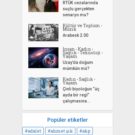
RTÜK cezalarında
suçlu gerçekten
senaryo mu?
Kültür ve Toplum
•
Müzik
Arabesk 2.00
İnsan
Kadın
•
•
Sağlık
Teknoloji
•
•
Yaşam
Uzay’da doğum
mümkün mü?
Kadın
Sağlık
•
•
Yaşam
Çinli biyoloğun “üç
ayda bir regl”
çalışmasına...
Popüler etiketler
adalet
ahmet şık
akp