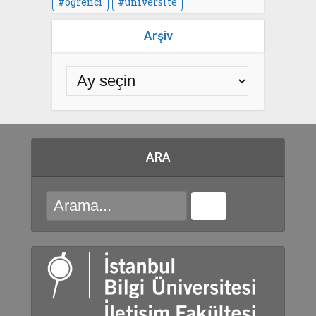
öğrenci
üniversite
Arşiv
ARA