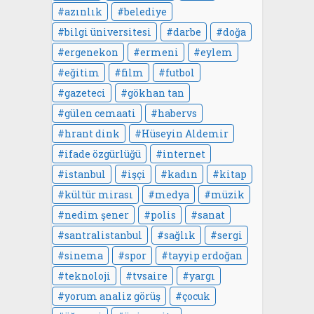
azınlık
belediye
bilgi üniversitesi
darbe
doğa
ergenekon
ermeni
eylem
eğitim
film
futbol
gazeteci
gökhan tan
gülen cemaati
habervs
hrant dink
Hüseyin Aldemir
ifade özgürlüğü
internet
istanbul
işçi
kadın
kitap
kültür mirası
medya
müzik
nedim şener
polis
sanat
santralistanbul
sağlık
sergi
sinema
spor
tayyip erdoğan
teknoloji
tvsaire
yargı
yorum analiz görüş
çocuk