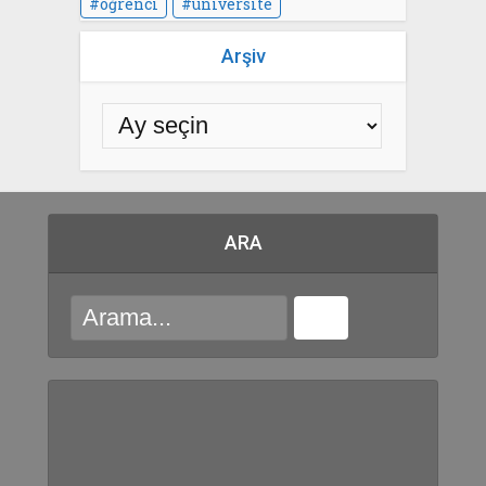
öğrenci
üniversite
Arşiv
ARA