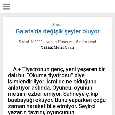
Sanat
Galata’da değişik şeyler oluyor
5 Aralık 2008
yazan
Habervs
5 min read
Yazan:
Melis Ozan
– A + Tiyatronun genç, yeni yeşeren bir
dalı bu. “Okuma tiyatrosu” diye
isimlendiriliyor. İsmi de ne olduğunu
anlatıyor aslında. Oyuncu, oyunun
metnini ezberlemiyor. Sahneye çıkıp
basbayağı okuyor. Bunu yaparken çoğu
zaman haraket bile etmiyor. Seyirci
yazarın tavrını, oyuncunun