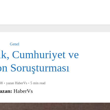
Genel
uk, Cumhuriyet ve
n Soruşturması
yazan
HaberVs
5 min read
zan:
HaberVs