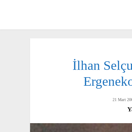
İlhan Selç
Ergeneko
21 Mart 2008
Ya