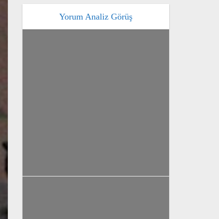
Yorum Analiz Görüş
Gündem
Yaşam
Yorum Analiz Görüş
Balkanlar’da tarih ve hafıza:
Saraybosna’dan
Srebrenitsa’ya
yazan
Bahri Ak
Gündem
Yorum Analiz Görüş
Pekin’de 8 sene sonra ilk
temas! ezber bozan zirve:
Trump’ın ‘uysallığı’, Şi’nin...
yazan
Bahri Ak