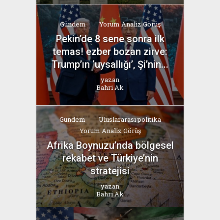
Gündem
Yorum Analiz Görüş
Pekin’de 8 sene sonra ilk
temas! ezber bozan zirve:
Trump’ın ‘uysallığı’, Şi’nin...
yazan
Bahri Ak
Gündem
Uluslararası politika
Yorum Analiz Görüş
Afrika Boynuzu’nda bölgesel
rekabet ve Türkiye’nin
stratejisi
yazan
Bahri Ak