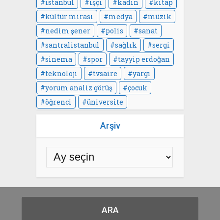
istanbul
işçi
kadın
kitap
kültür mirası
medya
müzik
nedim şener
polis
sanat
santralistanbul
sağlık
sergi
sinema
spor
tayyip erdoğan
teknoloji
tvsaire
yargı
yorum analiz görüş
çocuk
öğrenci
üniversite
Arşiv
ARA