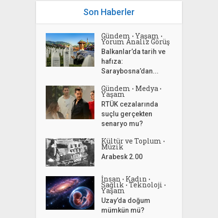
Son Haberler
Gündem
Yaşam
•
•
Yorum Analiz Görüş
Balkanlar’da tarih ve
hafıza:
Saraybosna’dan...
Gündem
Medya
•
•
Yaşam
RTÜK cezalarında
suçlu gerçekten
senaryo mu?
Kültür ve Toplum
•
Müzik
Arabesk 2.00
İnsan
Kadın
•
•
Sağlık
Teknoloji
•
•
Yaşam
Uzay’da doğum
mümkün mü?