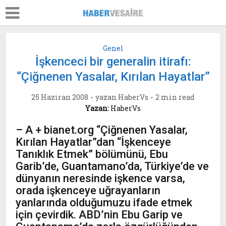
Genel
İşkenceci bir generalin itirafı:
“Çiğnenen Yasalar, Kırılan Hayatlar”
25 Haziran 2008
yazan
HaberVs
2 min read
Yazan:
HaberVs
– A + bianet.org “Çiğnenen Yasalar,
Kırılan Hayatlar”dan “İşkenceye
Tanıklık Etmek” bölümünü, Ebu
Garib’de, Guantamano’da, Türkiye’de ve
dünyanın neresinde işkence varsa,
orada işkenceye uğrayanların
yanlarında olduğumuzu ifade etmek
için çevirdik. ABD’nin Ebu Garip ve