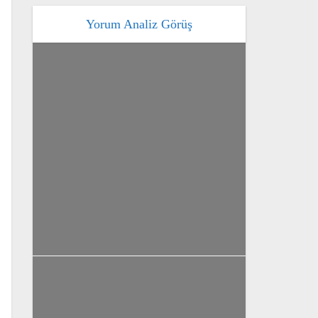
Yorum Analiz Görüş
Gündem
Yaşam
Yorum Analiz Görüş
Balkanlar’da tarih ve hafıza:
Saraybosna’dan
Srebrenitsa’ya
yazan
Bahri Ak
Gündem
Yorum Analiz Görüş
Pekin’de 8 sene sonra ilk
temas! ezber bozan zirve:
Trump’ın ‘uysallığı’, Şi’nin...
yazan
Bahri Ak