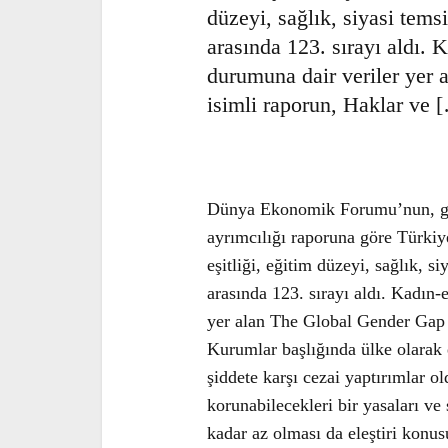
düzeyi, sağlık, siyasi te
arasında 123. sırayı aldı
durumuna dair veriler ye
isimli raporun, Haklar ve
Dünya Ekonomik Forumu’nu
2008 yılı cinsiyet ayrımcı
yönelik şiddet, ekonomik gü
sağlık, siyasi temsil konul
sırayı aldı. Kadın-erkek e
veriler yer alan The Globa
Haklar ve Sosyal Kurumlar
aldığımız konu ise, kadına
oldu. Raporda, şiddete mar