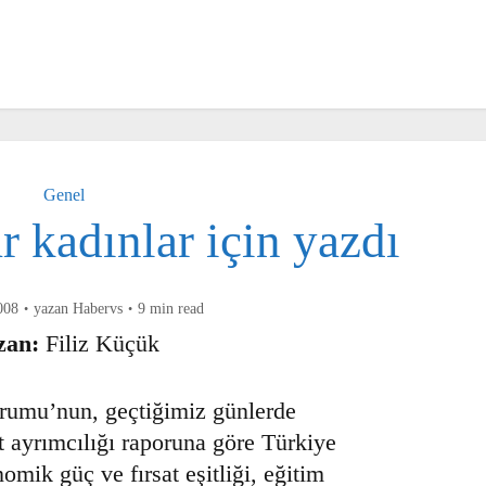
Genel
r kadınlar için yazdı
8
yazan
Habervs
9 min read
an:
Filiz Küçük
orumu’nun, geçtiğimiz günlerde
yet ayrımcılığı raporuna göre Türkiye
onomik güç ve fırsat eşitliği, eğitim