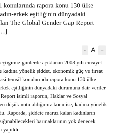
msil konularında rapora konu 130 ülke
. Kadın-erkek eşitliğinin dünyadaki
r alan The Global Gender Gap Report
 […]
A
-
+
n, geçtiğimiz günlerde açıklanan
lığı raporuna göre Türkiye kadına
ç ve fırsat eşitliği, eğitim düzeyi,
arında rapora konu 130 ülke arasında 123.
şitliğinin dünyadaki durumuna dair
l Gender Gap Report isimli raporun,
 başlığında ülke olarak en düşük notu
 yönelik şiddete karşı cezai yaptırımlar
uz kalan kadınların korunabilecekleri