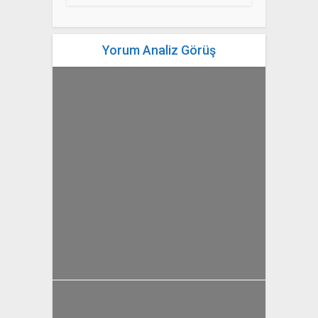
Yorum Analiz Görüş
yazan
Bahri Ak