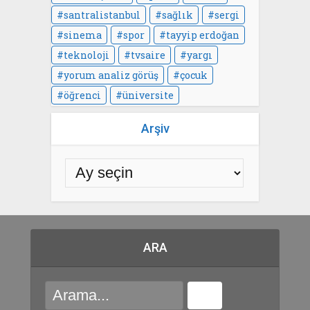
santralistanbul
sağlık
sergi
sinema
spor
tayyip erdoğan
teknoloji
tvsaire
yargı
yorum analiz görüş
çocuk
öğrenci
üniversite
Arşiv
ARA