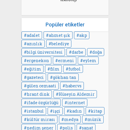
Popüler etiketler
adalet
ahmet şık
akp
azınlık
belediye
bilgi üniversitesi
darbe
doğa
ergenekon
ermeni
eylem
eğitim
film
futbol
gazeteci
gökhan tan
gülen cemaati
habervs
hrant dink
Hüseyin Aldemir
ifade özgürlüğü
internet
istanbul
işçi
kadın
kitap
kültür mirası
medya
müzik
nedim şener
polis
sanat