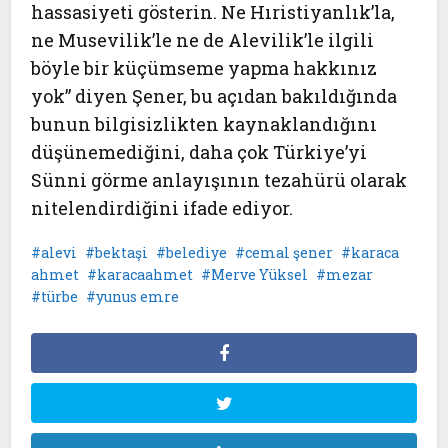
hassasiyeti gösterin. Ne Hıristiyanlık’la,
ne Musevilik’le ne de Alevilik’le ilgili
böyle bir küçümseme yapma hakkınız
yok” diyen Şener, bu açıdan bakıldığında
bunun bilgisizlikten kaynaklandığını
düşünemediğini, daha çok Türkiye’yi
Sünni görme anlayışının tezahürü olarak
nitelendirdiğini ifade ediyor.
alevi
bektaşi
belediye
cemal şener
karaca
ahmet
karacaahmet
Merve Yüksel
mezar
türbe
yunus emre