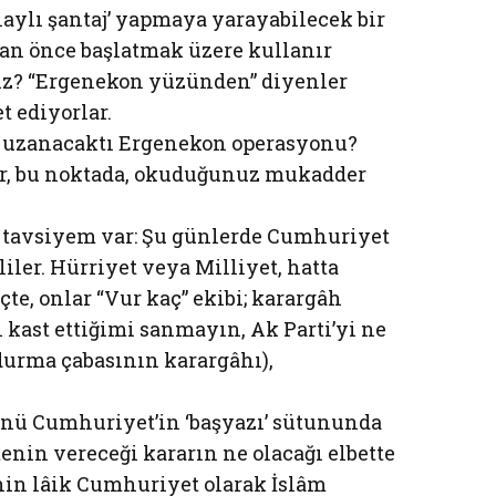
laylı şantaj’ yapmaya yarayabilecek bir
r an önce başlatmak üzere kullanır
ız? “Ergenekon yüzünden” diyenler
t ediyorlar.
 uzanacaktı Ergenekon operasyonu?
er, bu noktada, okuduğunuz mukadder
r tavsiyem var: Şu günlerde Cumhuriyet
iler. Hürriyet veya Milliyet, hatta
te, onlar “Vur kaç” ekibi; karargâh
kast ettiğimi sanmayın, Ak Parti’yi ne
durma çabasının karargâhı),
günü Cumhuriyet’in ‘başyazı’ sütununda
in vereceği kararın ne olacağı elbette
nin lâik Cumhuriyet olarak İslâm