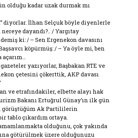
ün olduğu kadar uzak durmak mı
 diyorlar. İlhan Selçuk böyle diyenlerle
i nereye dayandı?.. / Yargıtay
 demiş ki: / – Sen Ergenekon davasını
 Başsavcı köpürmüş: / – Ya öyle mi, ben
a açarım…
gazeteler yazıyorlar, Başbakan RTE ve
enekon çetesini çökerttik, AKP davası
”
 ve etrafındakiler, elbette alayı hak
Turizm Bakanı Ertuğrul Günay’ın ilk gün
, görüştüğüm Ak Partililerin
bir tablo çıkardım ortaya.
tamamlanmakta olduğunu, çok yakında
nına götürülmek üzere olduğunuzu