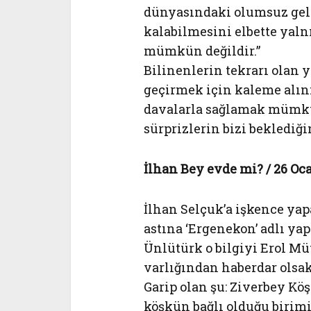
dünyasındaki olumsuz gel
kalabilmesini elbette yal
mümkün değildir.”
Bilinenlerin tekrarı olan 
geçirmek için kaleme alın
davalarla sağlamak mümkün
sürprizlerin bizi beklediğin
İlhan Bey evde mi? / 26 Oc
İlhan Selçuk’a işkence yapa
astına ‘Ergenekon’ adlı 
Ünlütürk o bilgiyi Erol Mü
varlığından haberdar olsak
Garip olan şu: Ziverbey Kö
köşkün bağlı olduğu birim