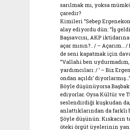
sarılmak mı, yoksa mümk
çaredir?
Kimileri “Sebep Ergenekon”
alay ediyordu dün: “İş geld
Başsavcısı, AKP iktidarına
açar mısın?.. / – Açarım… /
de seni kapatmak için dav
“Vallahi ben uydurmadım, 
yardımcıları: / ‘ – Biz Erg
ondan açıldı’ diyorlarmış…
Böyle düşünüyorsa Başbakan
ediyorlar. Oysa Kültür ve 
seslendirdiği kuşkudan da
anlattıklarından da farklı 
Şöyle düşünün: Kıskacın 
öteki örgüt üyelerinin ya