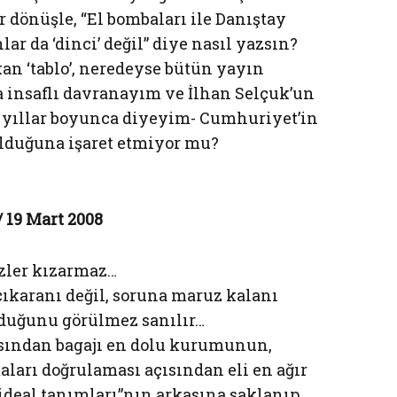
ir dönüşle, “El bombaları ile Danıştay
lar da ‘dinci’ değil” diye nasıl yazsın?
an ‘tablo’, neredeyse bütün yayın
a insaflı davranayım ve İlhan Selçuk’un
n yıllar boyunca diyeyim- Cumhuriyet’in
olduğuna işaret etmiyor mu?
 19 Mart 2008
zler kızarmaz…
ıkaranı değil, soruna maruz kalanı
lduğunu görülmez sanılır…
ısından bagajı en dolu kurumunun,
aları doğrulaması açısından eli en ağır
deal tanımları”nın arkasına saklanıp,