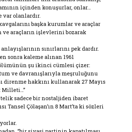
tamının içinden konuşurlar, onlar…
e var olanlardır.
kavgalarını başka kurumlar ve araçlar
 ve araçların işlevlerini bozarak
anlayışlarının sınırlarını pek dardır.
den sonra kaleme alınan 1961
ölümünün şu ikinci cümlesi çizer:
utum ve davranışlarıyla meşruluğunu
rşı direnme hakkını kullanarak 27 Mayıs
 Milleti…”
elik sadece bir nostaljiden ibaret
ı Tansel Çölaşan’ın 8 Mart’ta ki sözleri
yorlar.
dan, “bir siyasi partinin kapatılması