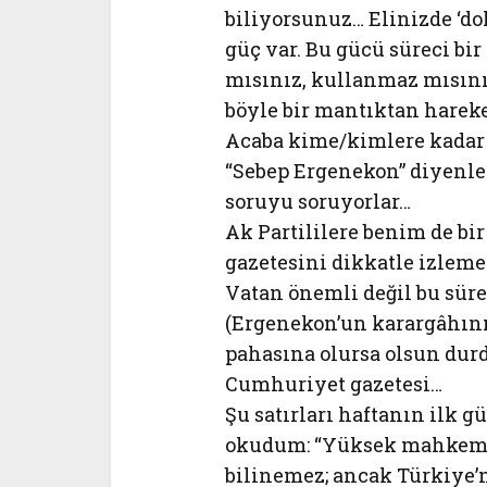
biliyorsunuz… Elinizde ‘do
güç var. Bu gücü süreci bi
mısınız, kullanmaz mısın
böyle bir mantıktan hareke
Acaba kime/kimlere kadar
“Sebep Ergenekon” diyenl
soruyu soruyorlar…
Ak Partililere benim de bi
gazetesini dikkatle izlemel
Vatan önemli değil bu süreç
(Ergenekon’un karargâhını 
pahasına olursa olsun dur
Cumhuriyet gazetesi…
Şu satırları haftanın ilk 
okudum: “Yüksek mahkemen
bilinemez; ancak Türkiye’