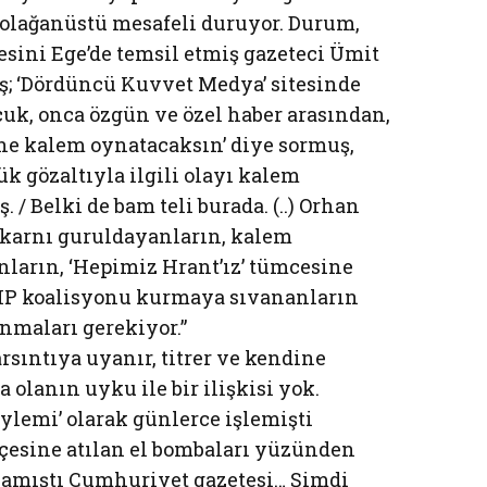
olağanüstü mesafeli duruyor. Durum,
sini Ege’de temsil etmiş gazeteci Ümit
ş; ‘Dördüncü Kuvvet Medya’ sitesinde
lçuk, onca özgün ve özel haber arasından,
üne kalem oynatacaksın’ diye sormuş,
k gözaltıyla ilgili olayı kalem
/ Belki de bam teli burada. (..) Orhan
karnı guruldayanların, kalem
arın, ‘Hepimiz Hrant’ız’ tümcesine
HP koalisyonu kurmaya sıvananların
anmaları gerekiyor.”
arsıntıya uyanır, titrer ve kendine
a olanın uyku ile bir ilişkisi yok.
eylemi’ olarak günlerce işlemişti
esine atılan el bombaları yüzünden
uçlamıştı Cumhuriyet gazetesi… Şimdi