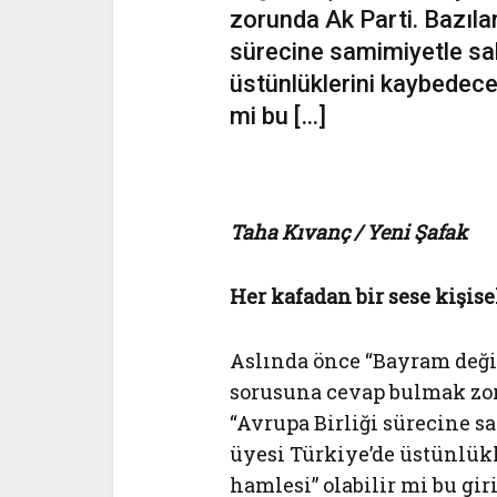
zorunda Ak Parti. Bazıları
sürecine samimiyetle sahi
üstünlüklerini kaybedece
mi bu […]
Taha Kıvanç / Yeni Şafak
Her kafadan bir sese kişise
Aslında önce “Bayram değil
sorusuna cevap bulmak zoru
“Avrupa Birliği sürecine s
üyesi Türkiye’de üstünlük
hamlesi” olabilir mi bu gi