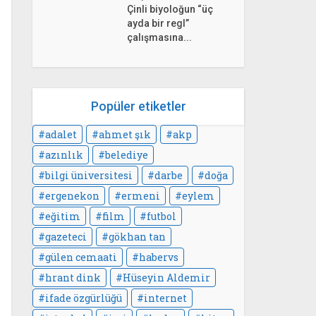
Çinli biyoloğun “üç
ayda bir regl”
çalışmasına...
Popüler etiketler
adalet
ahmet şık
akp
azınlık
belediye
bilgi üniversitesi
darbe
doğa
ergenekon
ermeni
eylem
eğitim
film
futbol
gazeteci
gökhan tan
gülen cemaati
habervs
hrant dink
Hüseyin Aldemir
ifade özgürlüğü
internet