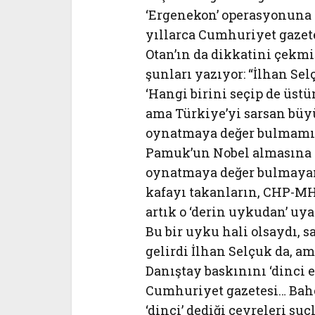
‘Ergenekon’ operasyonuna 
yıllarca Cumhuriyet gazete
Otan’ın da dikkatini çekmi
şunları yazıyor: “İlhan Se
‘Hangi birini seçip de üst
ama Türkiye’yi sarsan büyü
oynatmaya değer bulmamış. 
Pamuk’un Nobel almasına 
oynatmaya değer bulmayanl
kafayı takanların, CHP-M
artık o ‘derin uykudan’ uy
Bu bir uyku hali olsaydı, s
gelirdi İlhan Selçuk da, am
Danıştay baskınını ‘dinci 
Cumhuriyet gazetesi… Bahç
‘dinci’ dediği çevreleri s