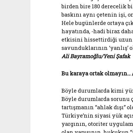
birden bire 180 derecelik b
baskını aynı çetenin işi, on
Hele bugünlerde ortaya çık
hayatında, -hadi biraz dah
etkisini hissettirdiği uzu
savunduklarının ‘yanlış’ 
Ali Bayramoğlu/Yeni Şafak
Bu karaya ortak olmayın… /
Böyle durumlarda kimi yü
Böyle durumlarda sorunu ç
tartışmanın “ahlak dışı” o
Türkiye’nin siyasi yük aç
yargının, otoriter uygulam
olan yapısının, hukukun “i