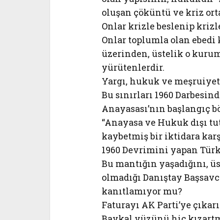
oluşan çöküntü ve kriz or
Onlar krizle beslenip krizl
Onlar toplumla olan ebedi 
üzerinden, üstelik o kurum
yürütenlerdir.
Yargı, hukuk ve meşruiyet 
Bu sınırları 1960 Darbesin
Anayasası’nın başlangıç b
“Anayasa ve Hukuk dışı t
kaybetmiş bir iktidara ka
1960 Devrimini yapan Türk
Bu mantığın yaşadığını, üst
olmadığı Danıştay Başsavcıs
kanıtlamıyor mu?
Faturayı AK Parti’ye çıkarı
Baykal yüzünü hiç kızartma