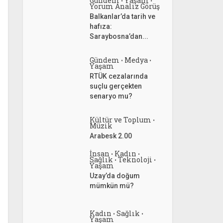
Gündem
Yaşam
•
•
Yorum Analiz Görüş
Balkanlar’da tarih ve
hafıza:
Saraybosna’dan...
Gündem
Medya
•
•
Yaşam
RTÜK cezalarında
suçlu gerçekten
senaryo mu?
Kültür ve Toplum
•
Müzik
Arabesk 2.00
İnsan
Kadın
•
•
Sağlık
Teknoloji
•
•
Yaşam
Uzay’da doğum
mümkün mü?
Kadın
Sağlık
•
•
Yaşam