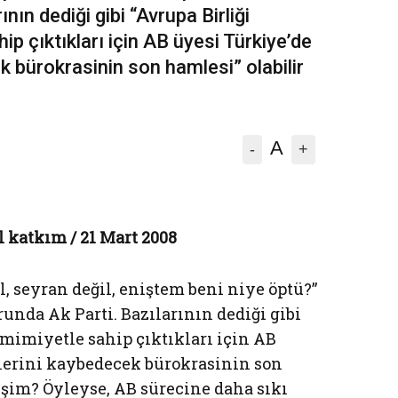
nın dediği gibi “Avrupa Birliği
p çıktıkları için AB üyesi Türkiye’de
k bürokrasinin son hamlesi” olabilir
A
-
+
l katkım / 21 Mart 2008
, seyran değil, eniştem beni niye öptü?”
nda Ak Parti. Bazılarının dediği gibi
amimiyetle sahip çıktıkları için AB
lerini kaybedecek bürokrasinin son
rişim? Öyleyse, AB sürecine daha sıkı