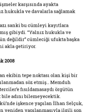
işmeler karşısında ayakta
nız hukukla ve davalarla sağlamak
yazı sanki bu cümleyi kayıtlara
mış gibiydi. “Yalnız hukukla ve
 değildir” cümleciği ufukta başka
i akla getiriyor.
ak 2008
n ekibin tepe noktası olan kişi bir
yapılanmadan söz etmiş… Memduh
terciler’e fısıldamasaydı örgütün
 bile adını bilemeyecektik.
şkü’nde işkence yapılan İlhan Selçuk,
in yeniden yapılanmasıyla ilgili son