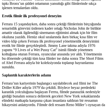
tıpkı Bronx’un şiddet ortamının yansıttığı gibi filmlerinde sıkça
işlenen temalardan oldu.
Erotik filmle ilk profesyonel deneyim
Ferrara 15 yaşındayken, daha sonra çektiği filmlerinin birçoğunda
senaristlik görevini üstlenen kader ortağı Nicholas John ile birlikte
amatör olarak ilgilendiği sinemanın eğitimini almak için bir film
okuluna yazıldı. Henüz okul sıralarında iken birkaç kısa film ve
video klip çeken Ferrara ilk profesyonel yönetmenlik deneyimini
erotik bir filmle gerçekleştirdi. Jimmy Lane takma adıyla 1976
yapımı “9 Lives of a Wet Pussy Cat” isimli filmde yönetmen
koltuğuna oturan Ferrara, oyuncular arasında yer aldı. Yönetmenin
bu dönemde çektiği tüm kısa filmler ise daha sonra The Short Films
of Abel Ferrara adıyla bir koleksiyonda toplanıp hayranlarına
sunuldu.
Saplantılı karakterlerin adamı
Ferrara’nın kariyerinin başlangıcı sayılabilecek asıl filmi ise The
Driller Killer adıyla 1979’da çekildi. Böylece beyaz perdedeki
karanlık yolculuğuna başlayan Ferrra, filmde parasızlık nedeniyle
girdiği bunalım sonucu delirerek geceleri New York sokaklarında
elindeki matkapla karşısına çıkan insanlara saldıran bir ressamın
hikayesini anlatıyordu. Filmde deli ressam Reno Miller’ı oynayan da