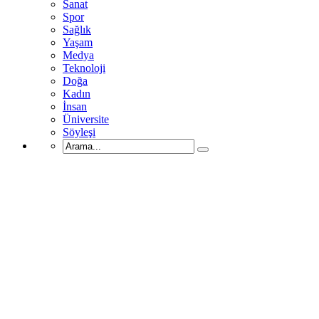
Sanat
Spor
Sağlık
Yaşam
Medya
Teknoloji
Doğa
Kadın
İnsan
Üniversite
Söyleşi