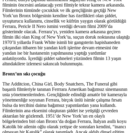
filminin öncesini anlatacağı yeni filmiyle tekrar kamera arkasında.
Filmlerinin tümünde çocukluk ve ilk gençliğinin geçtiği New
York’un Bronx bölgesinin kendine has özellikleri olan şiddet,
uyuşturucu kullanımı, cinsellik ve küfrün yaygın olarak görüldüğü
Ferrara, Pericle II Nero ismini verdiği devam filmi 2009’da
gösterimde olacak. Ferrara’yı, yeniden kamera arkasına geçiren
filmin ilki olan King of New York’ta, suçun doruk noktasına ulaştığı
1970’li yıllarda Frank White isimli bir gangsterin hapishaneden
çıkışından itibaren bir yandan kirli işlerine devam etmesini öte
yandan ise bir hastanenin yapılmasına yaptığı yardımlar
anlatılıyordu. İçerdiği şiddet sahneleri yüzünden filmin 13 yaşın
altındakilere izlemesi sakıncalı bulunmuştu.
Bronx’un sıkı çocuğu
The Additcion, China Girl, Body Snatchers, The Funeral gibi
başarılı filmleriyle tanınan Ferrrara Amerikan bağımsız sinemasının
usta yönetmenlerinden. Gençliğinde edindiği amatör bir kamerayla
yönetmenliğe soyunan Ferrara, birçok ünlü isimle çalışma fırsatı
bulsa da tercihini daima bağımsız yapımlardan yana kullandı.
Filmlerinin ana eksenini oluşturan şiddet ise yetiştiği çevreden
aktarılan bir gözlemdi. 1951’de New York’un en olaylı
bölgelerinden biri olan Bronx’da doğan Ferrara, İtalyan asıllı koyu
Katolik bir ailenin oğlu olarak yetişse de sonraları kendini, “inancı
olmayan bir Katolik” olarak tanımladı. Ancak aldığı dinsel eğitim,