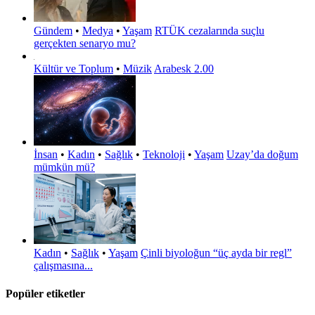
Gündem
•
Medya
•
Yaşam
RTÜK cezalarında suçlu
gerçekten senaryo mu?
Kültür ve Toplum
•
Müzik
Arabesk 2.00
İnsan
•
Kadın
•
Sağlık
•
Teknoloji
•
Yaşam
Uzay’da doğum
mümkün mü?
Kadın
•
Sağlık
•
Yaşam
Çinli biyoloğun “üç ayda bir regl”
çalışmasına...
Popüler etiketler