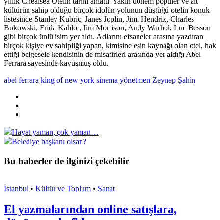
yıllık Chealsea Otelin tarihi anlattı. Yakın dönem popüler ve alt
kültürün sahip olduğu birçok idolün yolunun düştüğü otelin konuk
listesinde Stanley Kubric, Janes Joplin, Jimi Hendrix, Charles
Bukowski, Frida Kahlo , Jim Morrison, Andy Warhol, Luc Besson
gibi birçok ünlü isim yer aldı. Adlarını efsaneler arasına yazdıran
birçok kişiye ev sahipliği yapan, kimisine esin kaynağı olan otel, hak
ettiği belgesele kendisinin de misafirleri arasında yer aldığı Abel
Ferrara sayesinde kavuşmuş oldu.
abel ferrara
king of new york
sinema
yönetmen
Zeynep Şahin
Hayat yaman, çok yaman…
Belediye başkanı olsan?
Bu haberler de ilginizi çekebilir
İstanbul
•
Kültür ve Toplum
•
Sanat
El yazmalarından online satışlara,