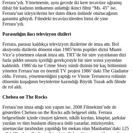
Ferrara’ydı. Yönetmenin, aynı gecede iki kere tecavüze uğramış
dilsiz bir kadının intikamını anlattığı ikinci filmi “Ms. 45” ise,
Ferrara’nın izleyicilerini her daim diken üstünde oturtacağının
garantisi gibiydi. Filmdeki tecavüzcülerden birisi de yine
Ferrara’ydı.
Parasızlığın ilacı televizyon dizileri
Ferrara, parasız kaldıkça televizyon dizilerine de imza attı. Bol
aksiyonlu dizilerin dönemi olan 1985’lerin popüler dizisi Miami
Vice’a yönetmen olarak imza attı. TRT’de bir süre yayınlanan dizi
fazla şiddet unsuru içerdiği gerekçesiyle bir süre sonra yayından
kaldırıldı. 1986’da ise Crime Story isimli dizinin bir kaç bölümünü
yöneten Ferrara’nın en önemli TV projesi 1986’ daki The Gladiator
oldu. Ferrara, yönetmenliğini yaptığı ve Vinnie Terranova rolünün
dönemin kuşağının beyinlerine kazındığı Büyük Tuzak adlı filmde
de rol aldı.
Chelsea on The Rocks
Ferrara’nın imza attığı son yapım ise, 2008 Filmekimi’nde de
gösterilen Chelsea on the Rocks adlı belgesel oldu. Ferrara
belgeselinde içinde cinayet işlenen, nikâh kıyılan, kitaplar, şarkılar
yazılan ve tüm bunların dünyaca ünlü yazarlar, müzisyenler,
sinemacılar tarafından yapıldığı bir mekan olan Manhattan’daki 125