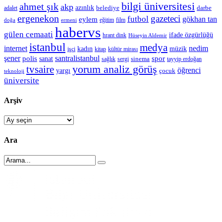
bilgi üniversitesi
ahmet şık
akp
azınlık
belediye
darbe
adalet
ergenekon
gazeteci
futbol
gökhan tan
eylem
eğitim
film
doğa
ermeni
habervs
gülen cemaati
ifade özgürlüğü
hrant dink
Hüseyin Aldemir
istanbul
medya
internet
nedim
kadın
müzik
işçi
kitap
kültür mirası
şener
polis
santralistanbul
spor
sanat
sinema
sergi
tayyip erdoğan
sağlık
tvsaire
yorum analiz görüş
öğrenci
yargı
çocuk
teknoloji
üniversite
Arşiv
Arşiv
Ara