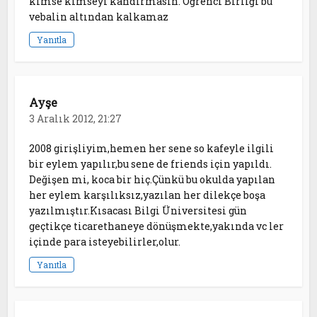
kimse kimseyi kandırmasın. Öğrenci Birliği bu
vebalin altından kalkamaz
Yanıtla
Ayşe
3 Aralık 2012, 21:27
2008 girişliyim,hemen her sene so kafeyle ilgili
bir eylem yapılır,bu sene de friends için yapıldı.
Değişen mi, koca bir hiç.Çünkü bu okulda yapılan
her eylem karşılıksız,yazılan her dilekçe boşa
yazılmıştır.Kısacası Bilgi Üniversitesi gün
geçtikçe ticarethaneye dönüşmekte,yakında vc ler
içinde para isteyebilirler,olur.
Yanıtla