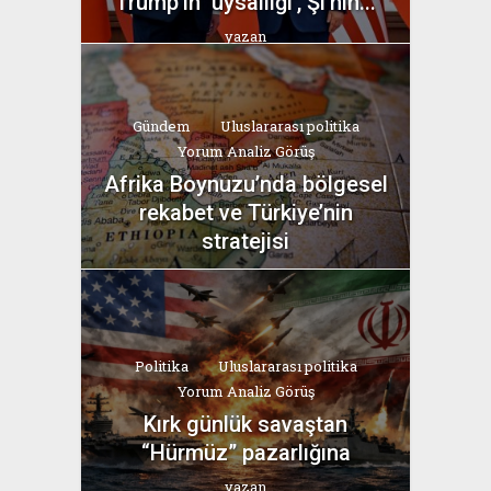
Trump’ın ‘uysallığı’, Şi’nin...
yazan
Bahri Ak
Gündem
Uluslararası politika
Yorum Analiz Görüş
Afrika Boynuzu’nda bölgesel
rekabet ve Türkiye’nin
stratejisi
yazan
Bahri Ak
Politika
Uluslararası politika
Yorum Analiz Görüş
Kırk günlük savaştan
“Hürmüz” pazarlığına
yazan