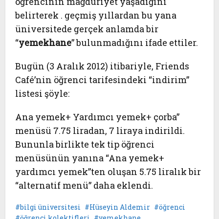
öğrencinin mağduriyet yaşadığını
belirterek . geçmiş yıllardan bu yana
üniversitede gerçek anlamda bir
“
yemekhane
” bulunmadığını ifade ettiler.
Bugün (3 Aralık 2012) itibariyle, Friends
Café’nin öğrenci tarifesindeki “indirim”
listesi şöyle:
Ana yemek+ Yardımcı yemek+ çorba”
menüsü 7.75 liradan, 7 liraya indirildi.
Bununla birlikte tek tip öğrenci
menüsünün yanına “Ana yemek+
yardımcı yemek”ten oluşan 5.75 liralık bir
“alternatif menü” daha eklendi.
bilgi üniversitesi
Hüseyin Aldemir
öğrenci
öğrenci kolektifleri
yemekhane