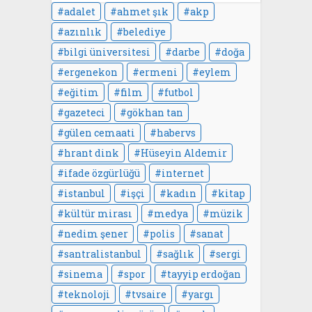
adalet
ahmet şık
akp
azınlık
belediye
bilgi üniversitesi
darbe
doğa
ergenekon
ermeni
eylem
eğitim
film
futbol
gazeteci
gökhan tan
gülen cemaati
habervs
hrant dink
Hüseyin Aldemir
ifade özgürlüğü
internet
istanbul
işçi
kadın
kitap
kültür mirası
medya
müzik
nedim şener
polis
sanat
santralistanbul
sağlık
sergi
sinema
spor
tayyip erdoğan
teknoloji
tvsaire
yargı