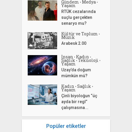
Gündem
Medya
•
•
Yaşam
RTÜK cezalarında
suçlu gerçekten
senaryo mu?
Kültür ve Toplum
•
Müzik
Arabesk 2.00
İnsan
Kadın
•
•
Sağlık
Teknoloji
•
•
Yaşam
Uzay’da doğum
mümkün mü?
Kadın
Sağlık
•
•
Yaşam
Çinli biyoloğun “üç
ayda bir regl”
çalışmasına...
Popüler etiketler