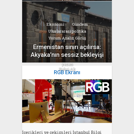
Bahri Ak
Ekonomi
Gündem
Uluslararası politika
Yorum Analiz Görüş
Ermenistan sınırı açılırsa:
Akyaka’nın sessiz bekleyişi
yazan
Bahri Ak
RGB Ekranı
İçerikleri ve çekimleri İstanbul Bilgi