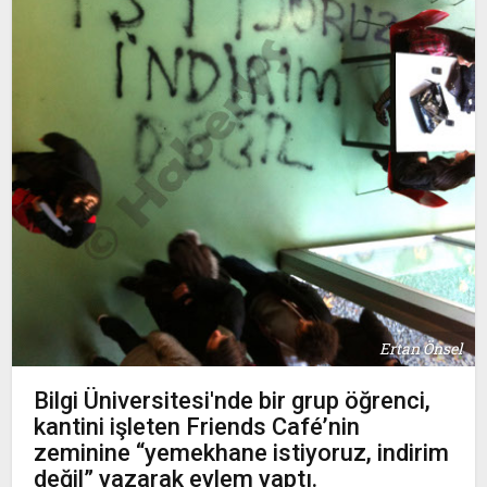
Ertan Önsel
Bilgi Üniversitesi'nde bir grup öğrenci,
kantini işleten Friends Café’nin
zeminine “yemekhane istiyoruz, indirim
değil” yazarak eylem yaptı.