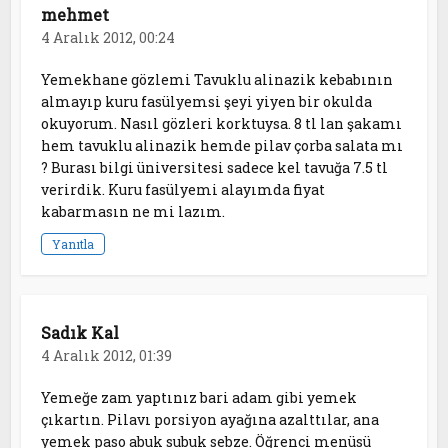
mehmet
4 Aralık 2012, 00:24
Yemekhane gözlemi Tavuklu alinazik kebabının
almayıp kuru fasülyemsi şeyi yiyen bir okulda
okuyorum. Nasıl gözleri korktuysa. 8 tl lan şakamı
hem tavuklu alinazik hemde pilav çorba salata mı
? Burası bilgi üniversitesi sadece kel tavuğa 7.5 tl
verirdik. Kuru fasülyemi alayımda fiyat
kabarmasın ne mi lazım.
Yanıtla
Sadık Kal
4 Aralık 2012, 01:39
Yemeğe zam yaptınız bari adam gibi yemek
çıkartın. Pilavı porsiyon ayağına azalttılar, ana
yemek paso abuk subuk sebze. Öğrenci menüsü