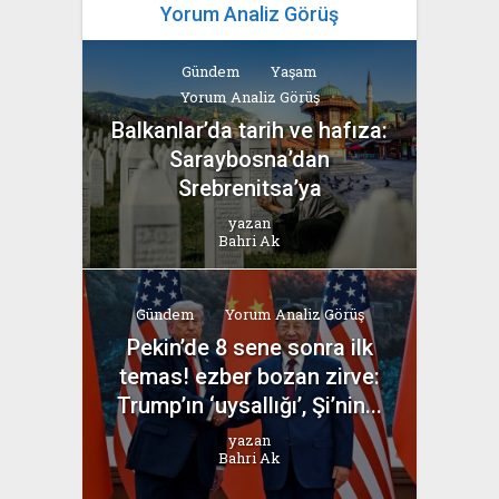
Yorum Analiz Görüş
Gündem
Yaşam
Yorum Analiz Görüş
Balkanlar’da tarih ve hafıza:
Saraybosna’dan
Srebrenitsa’ya
yazan
Bahri Ak
Gündem
Yorum Analiz Görüş
Pekin’de 8 sene sonra ilk
temas! ezber bozan zirve:
Trump’ın ‘uysallığı’, Şi’nin...
yazan
Bahri Ak