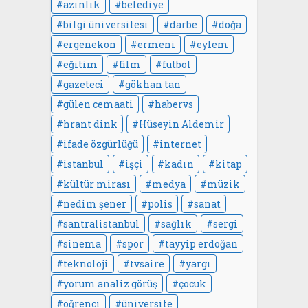
azınlık
belediye
bilgi üniversitesi
darbe
doğa
ergenekon
ermeni
eylem
eğitim
film
futbol
gazeteci
gökhan tan
gülen cemaati
habervs
hrant dink
Hüseyin Aldemir
ifade özgürlüğü
internet
istanbul
işçi
kadın
kitap
kültür mirası
medya
müzik
nedim şener
polis
sanat
santralistanbul
sağlık
sergi
sinema
spor
tayyip erdoğan
teknoloji
tvsaire
yargı
yorum analiz görüş
çocuk
öğrenci
üniversite