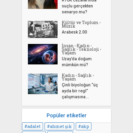
suçlu gerçekten
senaryo mu?
Kültür ve Toplum
•
Müzik
Arabesk 2.00
İnsan
Kadın
•
•
Sağlık
Teknoloji
•
•
Yaşam
Uzay’da doğum
mümkün mü?
Kadın
Sağlık
•
•
Yaşam
Çinli biyoloğun “üç
ayda bir regl”
çalışmasına...
Popüler etiketler
adalet
ahmet şık
akp