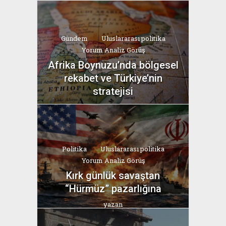
Gündem
Uluslararası politika
Yorum Analiz Görüş
Afrika Boynuzu’nda bölgesel
rekabet ve Türkiye’nin
stratejisi
yazan
Bahri Ak
Politika
Uluslararası politika
Yorum Analiz Görüş
Kırk günlük savaştan
“Hürmüz” pazarlığına
yazan
Bahri Ak