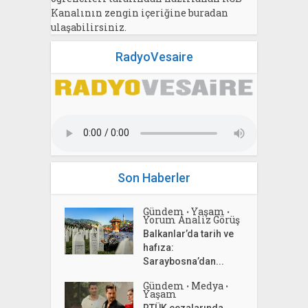
Kanalının zengin içeriğine buradan
ulaşabilirsiniz.
RadyoVesaire
Son Haberler
Gündem
Yaşam
•
•
Yorum Analiz Görüş
Balkanlar’da tarih ve
hafıza:
Saraybosna’dan...
Gündem
Medya
•
•
Yaşam
RTÜK cezalarında