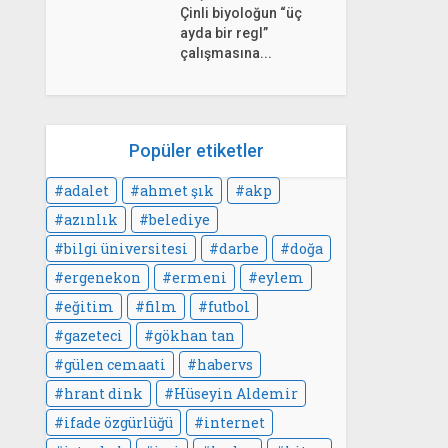
Çinli biyoloğun “üç
ayda bir regl”
çalışmasına...
Popüler etiketler
adalet
ahmet şık
akp
azınlık
belediye
bilgi üniversitesi
darbe
doğa
ergenekon
ermeni
eylem
eğitim
film
futbol
gazeteci
gökhan tan
gülen cemaati
habervs
hrant dink
Hüseyin Aldemir
ifade özgürlüğü
internet