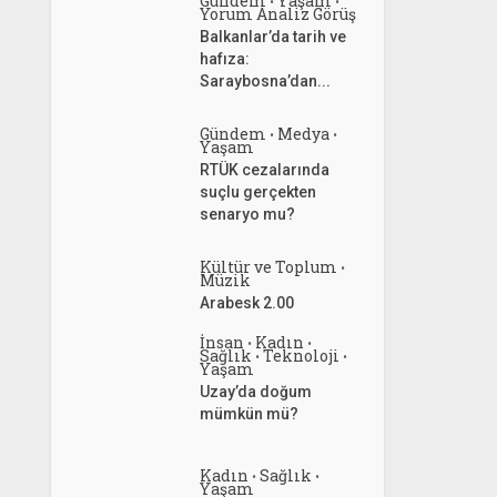
Gündem
Yaşam
•
•
Yorum Analiz Görüş
Balkanlar’da tarih ve
hafıza:
Saraybosna’dan...
Gündem
Medya
•
•
Yaşam
RTÜK cezalarında
suçlu gerçekten
senaryo mu?
Kültür ve Toplum
•
Müzik
Arabesk 2.00
İnsan
Kadın
•
•
Sağlık
Teknoloji
•
•
Yaşam
Uzay’da doğum
mümkün mü?
Kadın
Sağlık
•
•
Yaşam