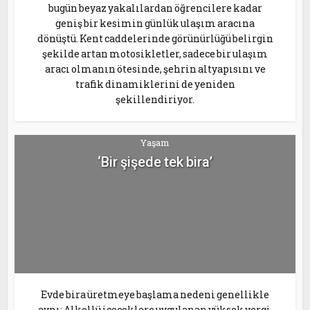
bugün beyaz yakalılardan öğrencilere kadar
geniş bir kesimin günlük ulaşım aracına
dönüştü. Kent caddelerinde görünürlüğü belirgin
şekilde artan motosikletler, sadece bir ulaşım
aracı olmanın ötesinde, şehrin altyapısını ve
trafik dinamiklerini de yeniden
şekillendiriyor.
Yaşam
‘Bir şişede tek bira’
Evde bira üretmeye başlama nedeni genellikle
aynı: Alkollü içeceklere uygulanan yüksek vergi.