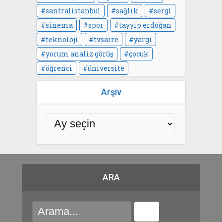
santralistanbul
sağlık
sergi
sinema
spor
tayyip erdoğan
teknoloji
tvsaire
yargı
yorum analiz görüş
çocuk
öğrenci
üniversite
Arşiv
ARA