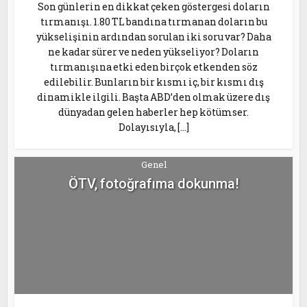
Son günlerin en dikkat çeken göstergesi doların
tırmanışı. 1.80 TL bandına tırmanan doların bu
yükselişinin ardından sorulan iki soru var? Daha
ne kadar sürer ve neden yükseliyor? Doların
tırmanışına etki eden birçok etkenden söz
edilebilir. Bunların bir kısmı iç, bir kısmı dış
dinamikle ilgili. Başta ABD’den olmak üzere dış
dünyadan gelen haberler hep kötümser.
Dolayısıyla, […]
Genel
ÖTV, fotoğrafıma dokunma!