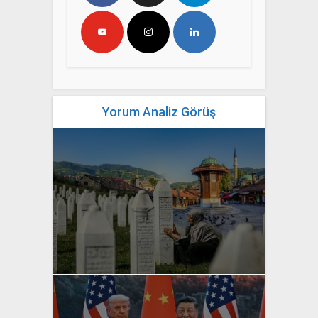
Yorum Analiz Görüş
yazan
Bahri Ak