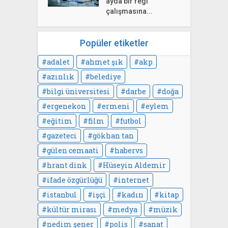
ayda bir regl”
çalışmasına...
Popüler etiketler
adalet
ahmet şık
akp
azınlık
belediye
bilgi üniversitesi
darbe
doğa
ergenekon
ermeni
eylem
eğitim
film
futbol
gazeteci
gökhan tan
gülen cemaati
habervs
hrant dink
Hüseyin Aldemir
ifade özgürlüğü
internet
istanbul
işçi
kadın
kitap
kültür mirası
medya
müzik
nedim şener
polis
sanat