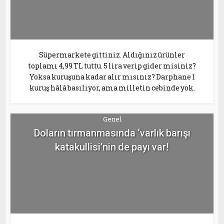
Süpermarkete gittiniz. Aldığınız ürünler
toplamı 4,99 TL tuttu. 5 lira verip gider misiniz?
Yoksa kuruşuna kadar alır mısınız? Darphane 1
kuruş hâlâ basılıyor, ama milletin cebinde yok.
Genel
Doların tırmanmasında ‘varlık barışı
katakullisi’nin de payı var!