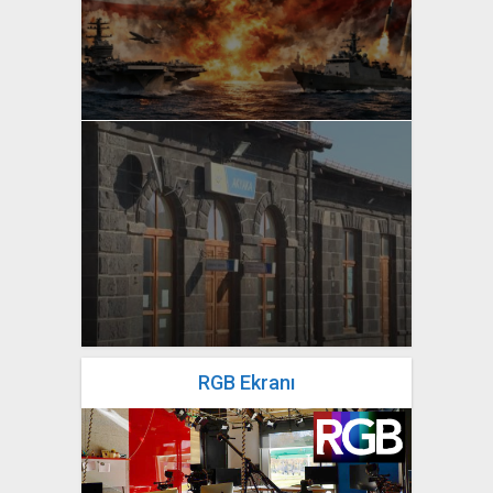
yazan
Bahri Ak
yazan
Bahri Ak
RGB Ekranı