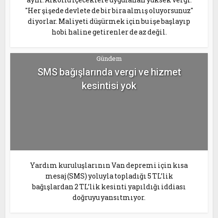
"Her şişede devlete de bir bira almış oluyorsunuz"
diyorlar. Maliyeti düşürmek için bu işe başlayıp
hobi haline getirenler de az değil.
Gündem
SMS bağışlarında vergi ve hizmet
kesintisi yok
Yardım kuruluşlarının Van depremi için kısa
mesaj (SMS) yoluyla topladığı 5 TL’lik
bağışlardan 2 TL’lik kesinti yapıldığı iddiası
doğruyu yansıtmıyor.