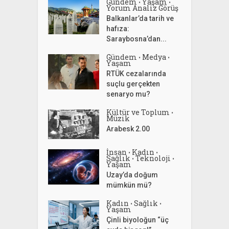
Gündem
Yaşam
•
•
Yorum Analiz Görüş
Balkanlar’da tarih ve
hafıza:
Saraybosna’dan...
Gündem
Medya
•
•
Yaşam
RTÜK cezalarında
suçlu gerçekten
senaryo mu?
Kültür ve Toplum
•
Müzik
Arabesk 2.00
İnsan
Kadın
•
•
Sağlık
Teknoloji
•
•
Yaşam
Uzay’da doğum
mümkün mü?
Kadın
Sağlık
•
•
Yaşam
Çinli biyoloğun “üç