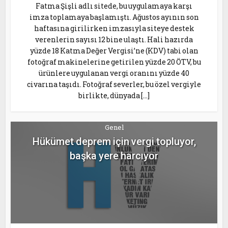
Fatma Şişli adlı sitede, bu uygulamaya karşı
imza toplamaya başlamıştı. Ağustos ayının son
haftasına girilirken imzasıyla siteye destek
verenlerin sayısı 12 bine ulaştı. Hali hazırda
yüzde 18 Katma Değer Vergisi’ne (KDV) tabi olan
fotoğraf makinelerine getirilen yüzde 20 ÖTV, bu
ürünlere uygulanan vergi oranını yüzde 40
civarına taşıdı. Fotoğraf severler, bu özel vergiyle
birlikte, dünyada […]
Genel
Hükümet deprem için vergi topluyor,
başka yere harcıyor