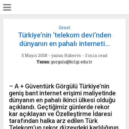
Genel
Türkiye’nin ‘telekom devi’nden
dünyanın en pahalı interneti…
5 Mayıs 2008
yazan
Habervs
3 min read
Yazan:
gorgulu@bilgi.edu.tr
– A + Güventürk Görgülü Türkiye’nin
geniş bant internet erişimi maliyetinde
dünyanın en pahalı ikinci ülkesi olduğu
açıklandı. Geçtiğimiz günlerde rekor
kar açıklayan ve Özelleştirme İdaresi
tarafından halka arz edilen Türk
Telekom’un rekor düzeydeki karlılığının