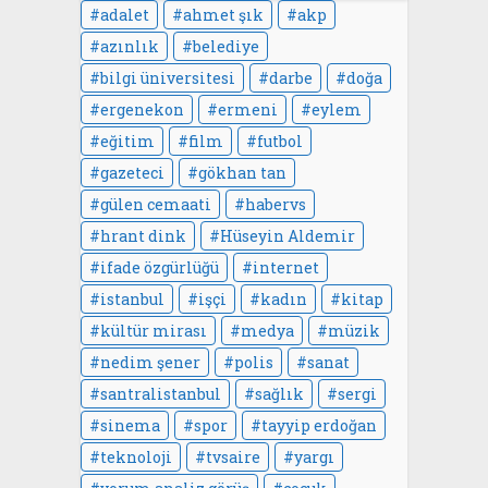
adalet
ahmet şık
akp
azınlık
belediye
bilgi üniversitesi
darbe
doğa
ergenekon
ermeni
eylem
eğitim
film
futbol
gazeteci
gökhan tan
gülen cemaati
habervs
hrant dink
Hüseyin Aldemir
ifade özgürlüğü
internet
istanbul
işçi
kadın
kitap
kültür mirası
medya
müzik
nedim şener
polis
sanat
santralistanbul
sağlık
sergi
sinema
spor
tayyip erdoğan
teknoloji
tvsaire
yargı