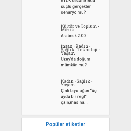
RTÜK cezalarında
suçlu gerçekten
senaryo mu?
Kültür ve Toplum
•
Müzik
Arabesk 2.00
İnsan
Kadın
•
•
Sağlık
Teknoloji
•
•
Yaşam
Uzay’da doğum
mümkün mü?
Kadın
Sağlık
•
•
Yaşam
Çinli biyoloğun “üç
ayda bir regl”
çalışmasına...
Popüler etiketler