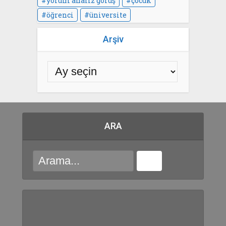
yorum analiz görüş
çocuk
öğrenci
üniversite
Arşiv
ARA