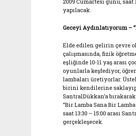
2009 Cumartesi günü, saat 1
yapılacak.
Geceyi Aydınlatıyorum – “
Elde edilen gelirin çevre o
çalışmasında, fizik öğret
eşliğinde 10-11 yaş arası ç
oyunlarla keşfediyor, öğr
lambaları üretiyorlar. Üst
birini kendilerine saklayı
SantralDükkan’a bırakarak
“Bir Lamba Sana Bir Lamba 
saat 13:30 – 15:00 arası Sa
gerçekleşecek.