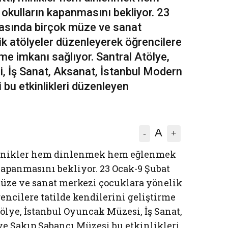
okulların kapanmasını bekliyor. 23
rasında birçok müze ve sanat
k atölyeler düzenleyerek öğrencilere
irme imkanı sağlıyor. Santral Atölye,
, İş Sanat, Aksanat, İstanbul Modern
bu etkinlikleri düzenleyen
A
-
+
ı, minikler hem dinlenmek hem eğlenmek
kapanmasını bekliyor. 23 Ocak-9 Şubat
müze ve sanat merkezi çocuklara yönelik
encilere tatilde kendilerini geliştirme
tölye, İstanbul Oyuncak Müzesi, İş Sanat,
ve Sakıp Sabancı Müzesi bu etkinlikleri