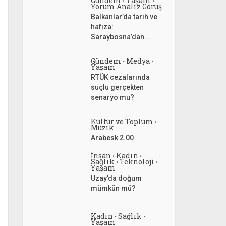
Gündem
Yaşam
•
•
Yorum Analiz Görüş
Balkanlar’da tarih ve
hafıza:
Saraybosna’dan...
Gündem
Medya
•
•
Yaşam
RTÜK cezalarında
suçlu gerçekten
senaryo mu?
Kültür ve Toplum
•
Müzik
Arabesk 2.00
İnsan
Kadın
•
•
Sağlık
Teknoloji
•
•
Yaşam
Uzay’da doğum
mümkün mü?
Kadın
Sağlık
•
•
Yaşam