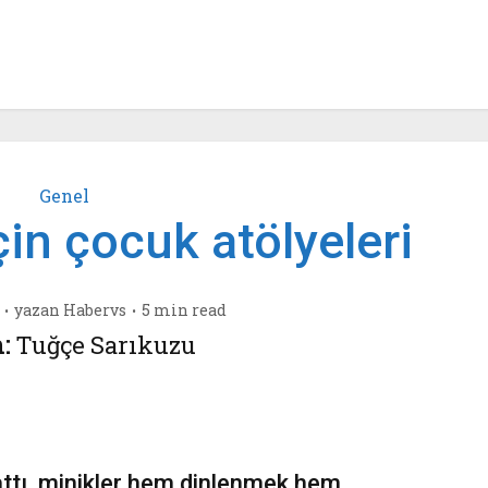
Genel
 için çocuk atölyeleri
yazan
Habervs
5 min read
:
Tuğçe Sarıkuzu
 çattı, minikler hem dinlenmek hem