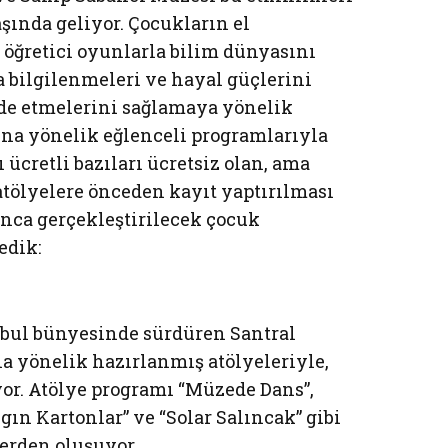
ında geliyor. Çocukların el
, öğretici oyunlarla bilim dünyasını
 bilgilenmeleri ve hayal güçlerini
ade etmelerini sağlamaya yönelik
rına yönelik eğlenceli programlarıyla
ı ücretli bazıları ücretsiz olan, ama
atölyelere önceden kayıt yaptırılması
yunca gerçekleştirilecek çocuk
edik:
nbul bünyesinde sürdüren Santral
na yönelik hazırlanmış atölyeleriyle,
or. Atölye programı “Müzede Dans”,
lgın Kartonlar” ve “Solar Salıncak” gibi
lerden oluşuyor.