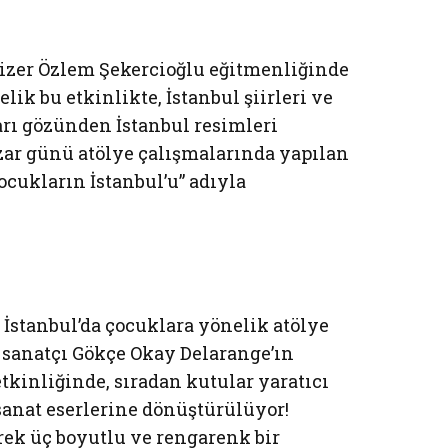
çizer Özlem Şekercioğlu eğitmenliğinde
lik bu etkinlikte, İstanbul şiirleri ve
arı gözünden İstanbul resimleri
zar günü atölye çalışmalarında yapılan
ocukların İstanbul’u” adıyla
 İstanbul’da çocuklara yönelik atölye
 sanatçı Gökçe Okay Delarange’ın
etkinliğinde, sıradan kutular yaratıcı
sanat eserlerine dönüştürülüyor!
rek üç boyutlu ve rengarenk bir