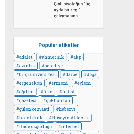
Çinli biyoloğun “üç
ayda bir regl”
çalışmasına...
Popüler etiketler
adalet
ahmet şık
akp
azınlık
belediye
bilgi üniversitesi
darbe
doğa
ergenekon
ermeni
eylem
eğitim
film
futbol
gazeteci
gökhan tan
gülen cemaati
habervs
hrant dink
Hüseyin Aldemir
ifade özgürlüğü
internet