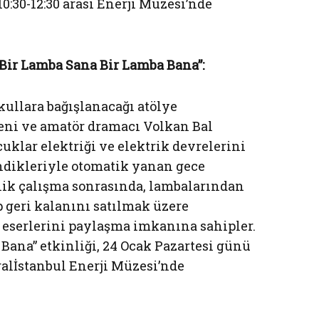
0:30-12:30 arası Enerji Müzesi’nde
Bir Lamba Sana Bir Lamba Bana”:
kullara bağışlanacağı atölye
meni ve amatör dramacı Volkan Bal
ocuklar elektriği ve elektrik devrelerini
endikleriyle otomatik yanan gece
elik çalışma sonrasında, lambalarından
p geri kalanını satılmak üzere
 eserlerini paylaşma imkanına sahipler.
Bana” etkinliği, 24 Ocak Pazartesi günü
ntralİstanbul Enerji Müzesi’nde