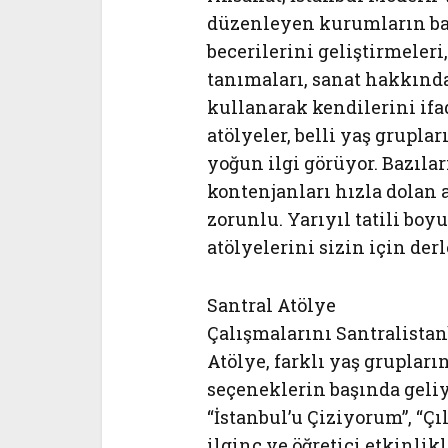
düzenleyen kurumların baş
becerilerini geliştirmeleri
tanımaları, sanat hakkında
kullanarak kendilerini if
atölyeler, belli yaş grupla
yoğun ilgi görüyor. Bazılar
kontenjanları hızla dolan 
zorunlu. Yarıyıl tatili bo
atölyelerini sizin için derl
Santral Atölye
Çalışmalarını Santralista
Atölye, farklı yaş grupları
seçeneklerin başında geliy
“İstanbul’u Çiziyorum”, “Çı
ilginç ve öğretici etkinlik