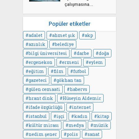
çalışmasına...
Popüler etiketler
adalet
ahmet şık
akp
azınlık
belediye
bilgi üniversitesi
darbe
doğa
ergenekon
ermeni
eylem
eğitim
film
futbol
gazeteci
gökhan tan
gülen cemaati
habervs
hrant dink
Hüseyin Aldemir
ifade özgürlüğü
internet
istanbul
işçi
kadın
kitap
kültür mirası
medya
müzik
nedim şener
polis
sanat