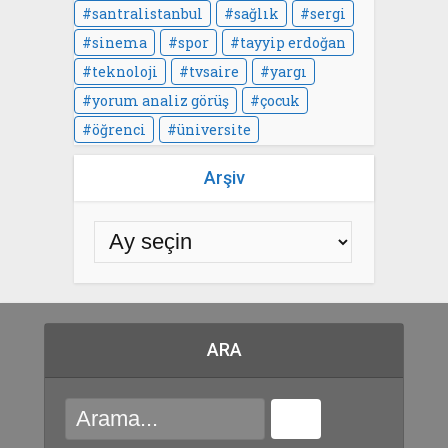
santralistanbul
sağlık
sergi
sinema
spor
tayyip erdoğan
teknoloji
tvsaire
yargı
yorum analiz görüş
çocuk
öğrenci
üniversite
Arşiv
ARA