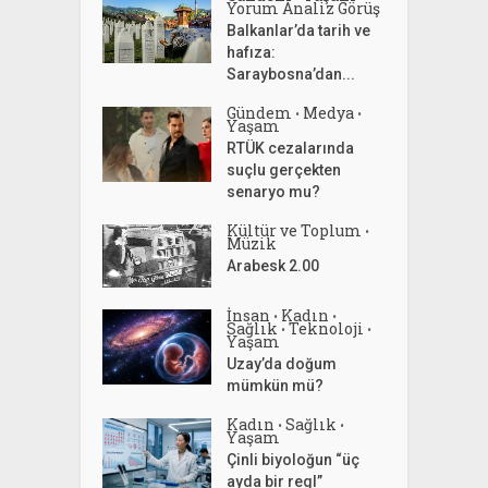
Yorum Analiz Görüş
Balkanlar’da tarih ve
hafıza:
Saraybosna’dan...
Gündem
Medya
•
•
Yaşam
RTÜK cezalarında
suçlu gerçekten
senaryo mu?
Kültür ve Toplum
•
Müzik
Arabesk 2.00
İnsan
Kadın
•
•
Sağlık
Teknoloji
•
•
Yaşam
Uzay’da doğum
mümkün mü?
Kadın
Sağlık
•
•
Yaşam
Çinli biyoloğun “üç
ayda bir regl”