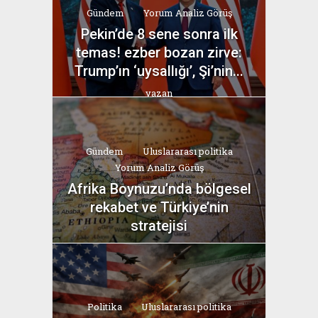
Gündem
Yorum Analiz Görüş
Pekin’de 8 sene sonra ilk
temas! ezber bozan zirve:
Trump’ın ‘uysallığı’, Şi’nin...
yazan
Bahri Ak
Gündem
Uluslararası politika
Yorum Analiz Görüş
Afrika Boynuzu’nda bölgesel
rekabet ve Türkiye’nin
stratejisi
yazan
Bahri Ak
Politika
Uluslararası politika