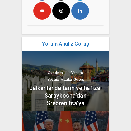
Yorum Analiz Görüş
Gündem
Yaşam
Yorum Analiz Görüş
Balkanlar’da tarih ve hafıza:
Saraybosna’dan
Srebrenitsa’ya
yazan
Bahri Ak