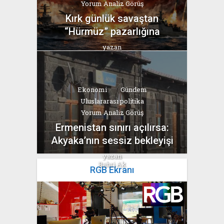
Yorum Analiz Görüş
Kırk günlük savaştan
“Hürmüz” pazarlığına
yazan
Bahri Ak
Ekonomi
Gündem
Uluslararası politika
Yorum Analiz Görüş
Ermenistan sınırı açılırsa:
Akyaka’nın sessiz bekleyişi
yazan
Bahri Ak
RGB Ekranı