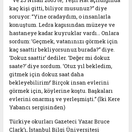
“Ve 23 Nisan 2003’te, Yeşil Hat açıldığında
kaç kişi gitti, biliyor musunuz?” diye
soruyor: “Yine oradaydım, o insanlarla
konuştum. Ledra kapısından müzeye ve
hastaneye kadar kuyruklar vardı… Onlara
sordum: ‘Geçmek, vatanınızı görmek için
kaç saattir bekliyorsunuz burada?” diye.
‘Dokuz saattir’ dediler. ‘Değer mi dokuz
saate?’ diye sordum. ‘Otuz yıl bekledim,
gitmek için dokuz saat daha
bekleyebilirim!’ Birçok insan evlerini
görmek için, köylerine koştu. Başkaları
evlerini onarmış ve yerleşmişti.” (
İki Kere
Yabancı
sergisinden)
Türkiye okurları Gazeteci Yazar
Bruce
Clark
’ı, İstanbul Bilgi Üniversitesi