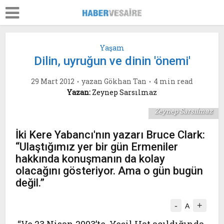
Yaşam
Dilin, uyruğun ve dinin 'önemi'
29 Mart 2012
yazan
Gökhan Tan
4 min read
Yazan:
Zeynep Sarsılmaz
Zeynep Sarsılmaz
İki Kere Yabancı'nın yazarı Bruce Clark:
“Ulaştığımız yer bir gün Ermeniler
hakkında konuşmanın da kolay
olacağını gösteriyor. Ama o gün bugün
değil.”
-
+
A