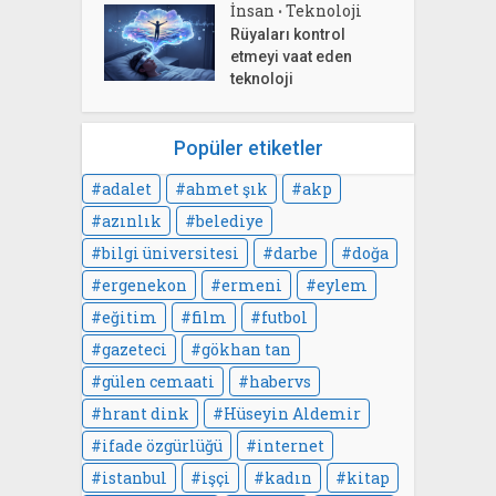
İnsan
Teknoloji
•
Rüyaları kontrol
etmeyi vaat eden
teknoloji
Popüler etiketler
adalet
ahmet şık
akp
azınlık
belediye
bilgi üniversitesi
darbe
doğa
ergenekon
ermeni
eylem
eğitim
film
futbol
gazeteci
gökhan tan
gülen cemaati
habervs
hrant dink
Hüseyin Aldemir
ifade özgürlüğü
internet
istanbul
işçi
kadın
kitap