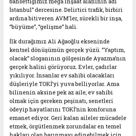
bahsettiğimiz mega inşaat alanının adı
İstanbul” dercesine. Delirtici trafik, birbiri
ardına bitiveren AVM'ler, sürekli bir inşa,
“büyüme”, “gelişme” hali.
İlk durağımız Ali Ağaoğlu ekseninde
kentsel dönüşümün gerçek yüzü. “Yaptım,
olacak” sloganının gölgesinde Ayazma’nın
gerçek halini görüyoruz. Evler, çadırlar
yıkılıyor. İnsanlar ev sahibi olacakları
düşleriyle TOKİ’yi yuva belliyorlar. Ama
bilinenin aksine pek az aile, ev sahibi
olmak için gereken peşinatı, senetleri
ödeyip hayatlarını TOKİ’nin konforuna
emanet ediyor. Geri kalan aileler mücadele
etmek, örgütlenmek zorundalar en temel
hakları olan barınmayı edinebilmek için.