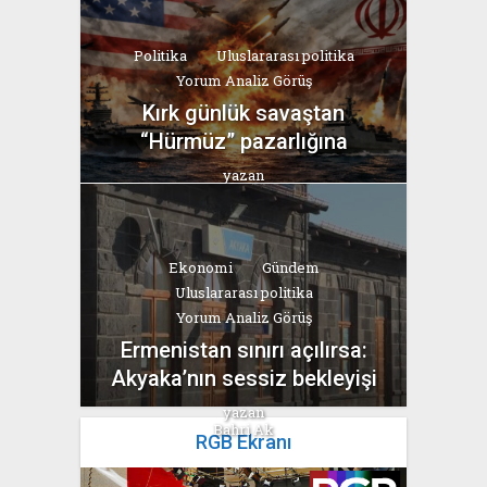
Politika
Uluslararası politika
Yorum Analiz Görüş
Kırk günlük savaştan
“Hürmüz” pazarlığına
yazan
Bahri Ak
Ekonomi
Gündem
Uluslararası politika
Yorum Analiz Görüş
Ermenistan sınırı açılırsa:
Akyaka’nın sessiz bekleyişi
yazan
Bahri Ak
RGB Ekranı