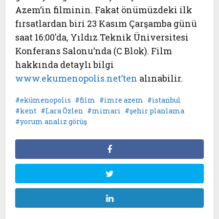
Azem
’in filminin. Fakat önümüzdeki ilk
fırsatlardan biri 23 Kasım Çarşamba günü
saat 16:00'da, Yıldız Teknik Üniversitesi
Konferans Salonu’nda (C Blok). Film
hakkında detaylı bilgi
www.ekumenopolis.net’ten
alınabilir.
ekümenopolis
film
imre azem
istanbul
kent
Lara Özlen
mimari
şehir planlama
yorum analiz görüş