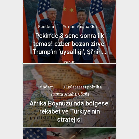
yazan
Bahri Ak
Gündem
Yorum Analiz Görüş
Pekin’de 8 sene sonra ilk
temas! ezber bozan zirve:
Trump’ın ‘uysallığı’, Şi’nin...
yazan
Bahri Ak
Gündem
Uluslararası politika
Yorum Analiz Görüş
Afrika Boynuzu’nda bölgesel
rekabet ve Türkiye’nin
stratejisi
yazan
Bahri Ak