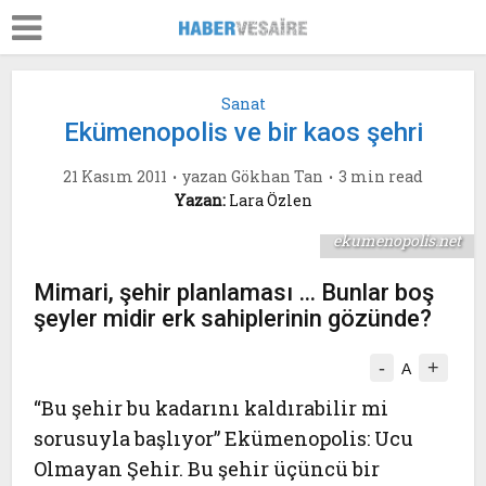
Sanat
Ekümenopolis ve bir kaos şehri
21 Kasım 2011
yazan
Gökhan Tan
3 min read
Yazan:
Lara Özlen
ekumenopolis.net
Mimari, şehir planlaması … Bunlar boş
şeyler midir erk sahiplerinin gözünde?
-
+
A
“Bu şehir bu kadarını kaldırabilir mi
sorusuyla başlıyor”
Ekümenopolis: Ucu
Olmayan Şehir
. Bu şehir üçüncü bir