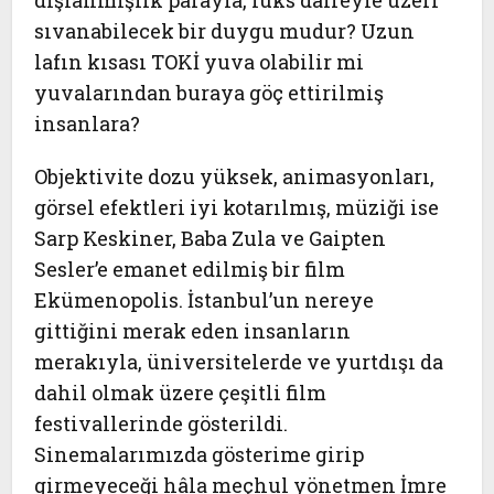
dışlanmışlık parayla, lüks daireyle üzeri
sıvanabilecek bir duygu mudur? Uzun
lafın kısası TOKİ yuva olabilir mi
yuvalarından buraya göç ettirilmiş
insanlara?
Objektivite dozu yüksek, animasyonları,
görsel efektleri iyi kotarılmış, müziği ise
Sarp Keskiner, Baba Zula ve Gaipten
Sesler’e emanet edilmiş bir film
Ekümenopolis. İstanbul’un nereye
gittiğini merak eden insanların
merakıyla, üniversitelerde ve yurtdışı da
dahil olmak üzere çeşitli film
festivallerinde gösterildi.
Sinemalarımızda gösterime girip
girmeyeceği hâla meçhul yönetmen
İmre