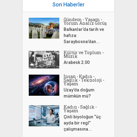
Son Haberler
Gündem
Yaşam
•
•
Yorum Analiz Görüş
Balkanlar’da tarih ve
hafıza:
Saraybosna’dan...
Kültür ve Toplum
•
Müzik
Arabesk 2.00
İnsan
Kadın
•
•
Sağlık
Teknoloji
•
•
Yaşam
Uzay’da doğum
mümkün mü?
Kadın
Sağlık
•
•
Yaşam
Çinli biyoloğun “üç
ayda bir regl”
çalışmasına...