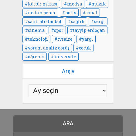
kültür mirası
medya
müzik
nedim şener
polis
sanat
santralistanbul
sağlık
sergi
sinema
spor
tayyip erdoğan
teknoloji
tvsaire
yargı
yorum analiz görüş
çocuk
öğrenci
üniversite
Arşiv
ARA