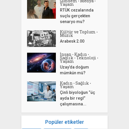
Gündem
Medya
•
•
Yaşam
RTÜK cezalarında
suçlu gerçekten
senaryo mu?
Kültür ve Toplum
•
Müzik
Arabesk 2.00
İnsan
Kadın
•
•
Sağlık
Teknoloji
•
•
Yaşam
Uzay’da doğum
mümkün mü?
Kadın
Sağlık
•
•
Yaşam
Çinli biyoloğun “üç
ayda bir regl”
çalışmasına...
Popüler etiketler