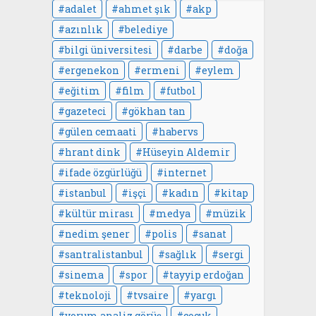
adalet
ahmet şık
akp
azınlık
belediye
bilgi üniversitesi
darbe
doğa
ergenekon
ermeni
eylem
eğitim
film
futbol
gazeteci
gökhan tan
gülen cemaati
habervs
hrant dink
Hüseyin Aldemir
ifade özgürlüğü
internet
istanbul
işçi
kadın
kitap
kültür mirası
medya
müzik
nedim şener
polis
sanat
santralistanbul
sağlık
sergi
sinema
spor
tayyip erdoğan
teknoloji
tvsaire
yargı
yorum analiz görüş
çocuk