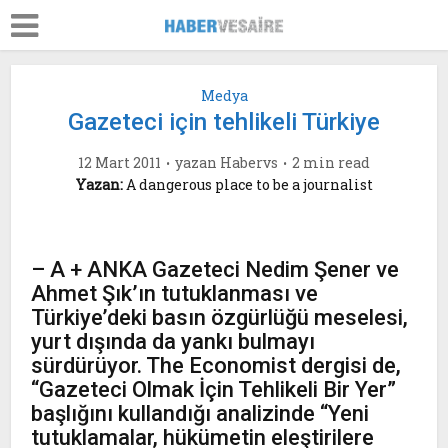
Medya
Gazeteci için tehlikeli Türkiye
12 Mart 2011
yazan
Habervs
2 min read
Yazan:
A dangerous place to be a journalist
– A + ANKA Gazeteci Nedim Şener ve
Ahmet Şık’ın tutuklanması ve
Türkiye’deki basın özgürlüğü meselesi,
yurt dışında da yankı bulmayı
sürdürüyor. The Economist dergisi de,
“Gazeteci Olmak İçin Tehlikeli Bir Yer”
başlığını kullandığı analizinde “Yeni
tutuklamalar, hükümetin eleştirilere