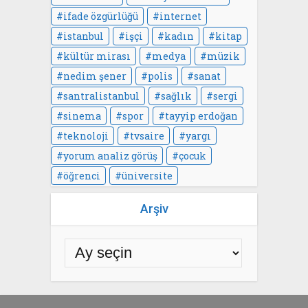
ifade özgürlüğü
internet
istanbul
işçi
kadın
kitap
kültür mirası
medya
müzik
nedim şener
polis
sanat
santralistanbul
sağlık
sergi
sinema
spor
tayyip erdoğan
teknoloji
tvsaire
yargı
yorum analiz görüş
çocuk
öğrenci
üniversite
Arşiv