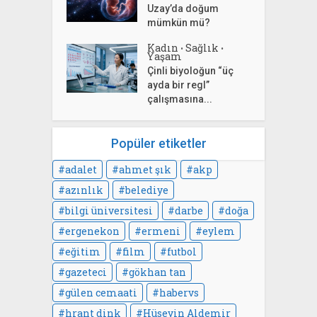
Uzay’da doğum
mümkün mü?
Kadın
Sağlık
•
•
Yaşam
Çinli biyoloğun “üç
ayda bir regl”
çalışmasına...
Popüler etiketler
adalet
ahmet şık
akp
azınlık
belediye
bilgi üniversitesi
darbe
doğa
ergenekon
ermeni
eylem
eğitim
film
futbol
gazeteci
gökhan tan
gülen cemaati
habervs
hrant dink
Hüseyin Aldemir