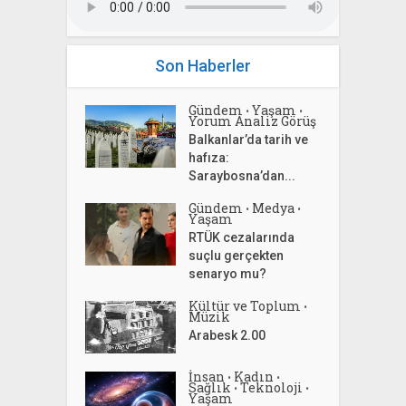
Son Haberler
Gündem
Yaşam
•
•
Yorum Analiz Görüş
Balkanlar’da tarih ve
hafıza:
Saraybosna’dan...
Gündem
Medya
•
•
Yaşam
RTÜK cezalarında
suçlu gerçekten
senaryo mu?
Kültür ve Toplum
•
Müzik
Arabesk 2.00
İnsan
Kadın
•
•
Sağlık
Teknoloji
•
•
Yaşam