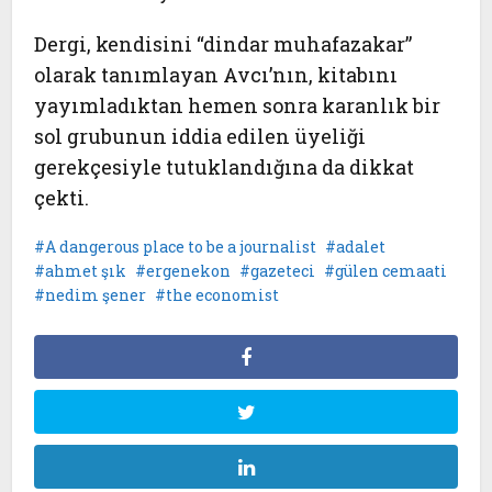
Dergi, kendisini “dindar muhafazakar”
olarak tanımlayan Avcı’nın, kitabını
yayımladıktan hemen sonra karanlık bir
sol grubunun iddia edilen üyeliği
gerekçesiyle tutuklandığına da dikkat
çekti.
A dangerous place to be a journalist
adalet
ahmet şık
ergenekon
gazeteci
gülen cemaati
nedim şener
the economist