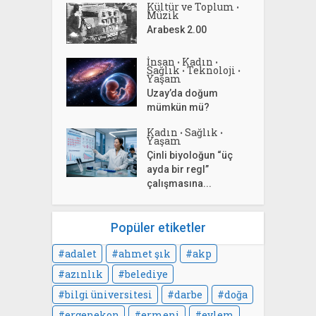
Kültür ve Toplum
•
Müzik
Arabesk 2.00
İnsan
Kadın
•
•
Sağlık
Teknoloji
•
•
Yaşam
Uzay’da doğum
mümkün mü?
Kadın
Sağlık
•
•
Yaşam
Çinli biyoloğun “üç
ayda bir regl”
çalışmasına...
Popüler etiketler
adalet
ahmet şık
akp
azınlık
belediye
bilgi üniversitesi
darbe
doğa
ergenekon
ermeni
eylem