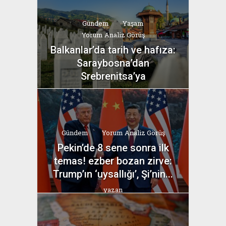
Gündem
Yaşam
Yorum Analiz Görüş
Balkanlar’da tarih ve hafıza:
Saraybosna’dan
Srebrenitsa’ya
yazan
Bahri Ak
Gündem
Yorum Analiz Görüş
Pekin’de 8 sene sonra ilk
temas! ezber bozan zirve:
Trump’ın ‘uysallığı’, Şi’nin...
yazan
Bahri Ak