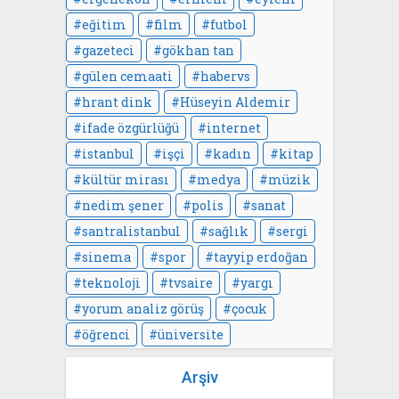
eğitim
film
futbol
gazeteci
gökhan tan
gülen cemaati
habervs
hrant dink
Hüseyin Aldemir
ifade özgürlüğü
internet
istanbul
işçi
kadın
kitap
kültür mirası
medya
müzik
nedim şener
polis
sanat
santralistanbul
sağlık
sergi
sinema
spor
tayyip erdoğan
teknoloji
tvsaire
yargı
yorum analiz görüş
çocuk
öğrenci
üniversite
Arşiv