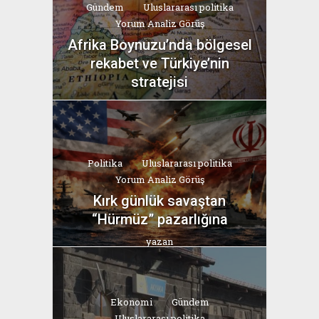
Gündem
Uluslararası politika
Yorum Analiz Görüş
Afrika Boynuzu’nda bölgesel
rekabet ve Türkiye’nin
stratejisi
yazan
Bahri Ak
Politika
Uluslararası politika
Yorum Analiz Görüş
Kırk günlük savaştan
“Hürmüz” pazarlığına
yazan
Bahri Ak
Ekonomi
Gündem
Uluslararası politika