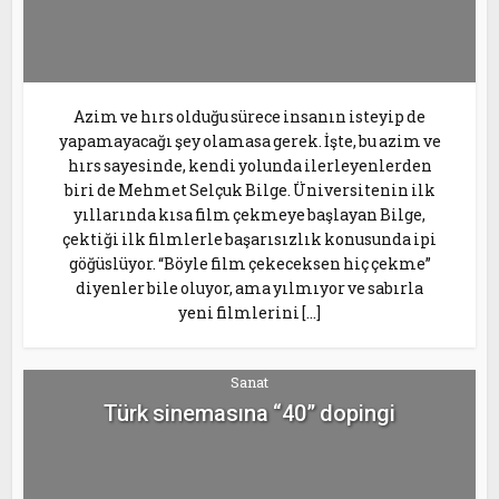
Azim ve hırs olduğu sürece insanın isteyip de
yapamayacağı şey olamasa gerek. İşte, bu azim ve
hırs sayesinde, kendi yolunda ilerleyenlerden
biri de Mehmet Selçuk Bilge. Üniversitenin ilk
yıllarında kısa film çekmeye başlayan Bilge,
çektiği ilk filmlerle başarısızlık konusunda ipi
göğüslüyor. “Böyle film çekeceksen hiç çekme”
diyenler bile oluyor, ama yılmıyor ve sabırla
yeni filmlerini […]
Sanat
Türk sinemasına “40” dopingi