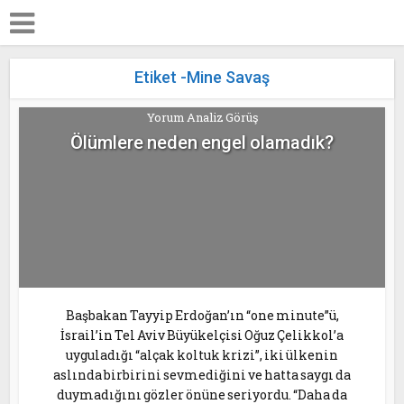
Etiket -Mine Savaş
Yorum Analiz Görüş
Ölümlere neden engel olamadık?
Başbakan Tayyip Erdoğan’ın “one minute”ü,
İsrail’in Tel Aviv Büyükelçisi Oğuz Çelikkol’a
uyguladığı “alçak koltuk krizi”, iki ülkenin
aslında birbirini sevmediğini ve hatta saygı da
duymadığını gözler önüne seriyordu. “Daha da