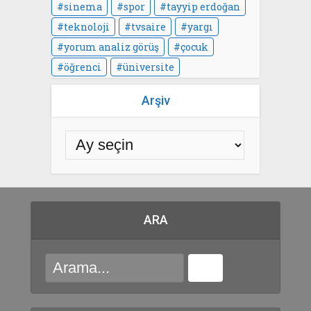
sinema
spor
tayyip erdoğan
teknoloji
tvsaire
yargı
yorum analiz görüş
çocuk
öğrenci
üniversite
Arşiv
ARA