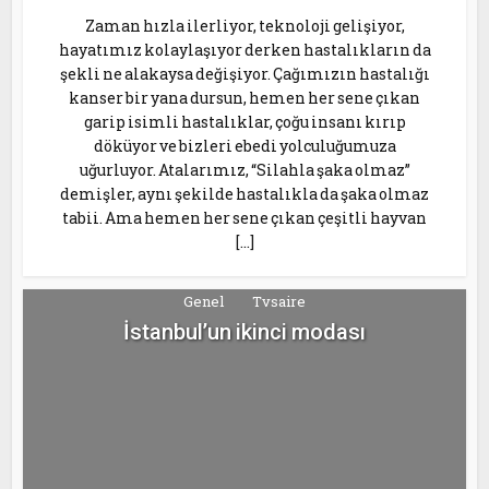
Zaman hızla ilerliyor, teknoloji gelişiyor,
hayatımız kolaylaşıyor derken hastalıkların da
şekli ne alakaysa değişiyor. Çağımızın hastalığı
kanser bir yana dursun, hemen her sene çıkan
garip isimli hastalıklar, çoğu insanı kırıp
döküyor ve bizleri ebedi yolculuğumuza
uğurluyor. Atalarımız, “Silahla şaka olmaz”
demişler, aynı şekilde hastalıkla da şaka olmaz
tabii. Ama hemen her sene çıkan çeşitli hayvan
[…]
Genel
Tvsaire
İstanbul’un ikinci modası