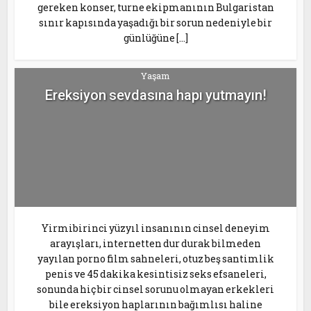
gereken konser, turne ekipmanının Bulgaristan
sınır kapısında yaşadığı bir sorun nedeniyle bir
günlüğüne […]
Yaşam
Ereksiyon sevdasına hapı yutmayın!
Yirmibirinci yüzyıl insanının cinsel deneyim
arayışları, internetten dur durak bilmeden
yayılan porno film sahneleri, otuz beş santimlik
penis ve 45 dakika kesintisiz seks efsaneleri,
sonunda hiç bir cinsel sorunu olmayan erkekleri
bile ereksiyon haplarının bağımlısı haline