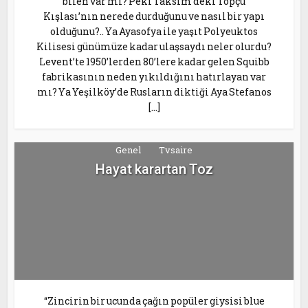
bilen var mı? Peki Taksim’deki Topçu
Kışlası’nın nerede durduğunu ve nasıl bir yapı
olduğunu?.. Ya Ayasofya ile yaşıt Polyeuktos
Kilisesi günümüze kadar ulaşsaydı neler olurdu?
Levent’te 1950’lerden 80’lere kadar gelen Squibb
fabrikasının neden yıkıldığını hatırlayan var
mı? Ya Yeşilköy’de Rusların diktiği Aya Stefanos
[…]
Genel
Tvsaire
Hayat karartan Toz
“Zincirin bir ucunda çağın popüler giysisi blue