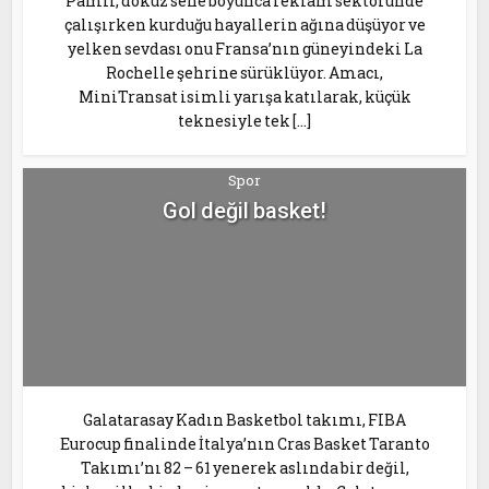
Pamir, dokuz sene boyunca reklam sektöründe
çalışırken kurduğu hayallerin ağına düşüyor ve
yelken sevdası onu Fransa’nın güneyindeki La
Rochelle şehrine sürüklüyor. Amacı,
MiniTransat isimli yarışa katılarak, küçük
teknesiyle tek […]
Spor
Gol değil basket!
Galatarasay Kadın Basketbol takımı, FIBA
Eurocup finalinde İtalya’nın Cras Basket Taranto
Takımı’nı 82 – 61 yenerek aslında bir değil,