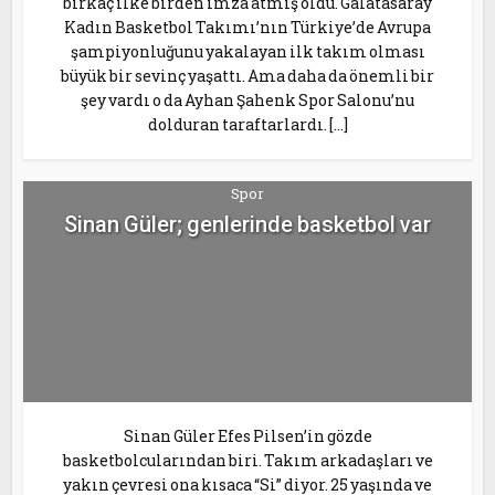
birkaç ilke birden imza atmış oldu. Galatasaray
Kadın Basketbol Takımı’nın Türkiye’de Avrupa
şampiyonluğunu yakalayan ilk takım olması
büyük bir sevinç yaşattı. Ama daha da önemli bir
şey vardı o da Ayhan Şahenk Spor Salonu’nu
dolduran taraftarlardı. […]
Spor
Sinan Güler; genlerinde basketbol var
Sinan Güler Efes Pilsen’in gözde
basketbolcularından biri. Takım arkadaşları ve
yakın çevresi ona kısaca “Si” diyor. 25 yaşında ve