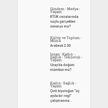
Gündem
Medya
•
•
Yaşam
RTÜK cezalarında
suçlu gerçekten
senaryo mu?
Kültür ve Toplum
•
Müzik
Arabesk 2.00
İnsan
Kadın
•
•
Sağlık
Teknoloji
•
•
Yaşam
Uzay’da doğum
mümkün mü?
Kadın
Sağlık
•
•
Yaşam
Çinli biyoloğun “üç
ayda bir regl”
çalışmasına...