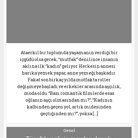
Ataerkil bir toplumda yaşamanın verdiği bir
içgüdü olsa gerek, “mutfak” denilince insanın
aklına ilk “kadın” geliyor. Herkesin annesi
harika yemek yapar, anne yemeği başkadır.
Fakat son birkaç yılda mutfakta roller
değişmeye başladı ve erkekler arasında aşçılık,
moda oldu. “Bazı romantik filmlerde esas
oğlanın aşçı olmasından mı?”, “Kadının
kalbinden geçen yol, artık midesinden
geçtiğinden mi?”, yoksa […]
Genel