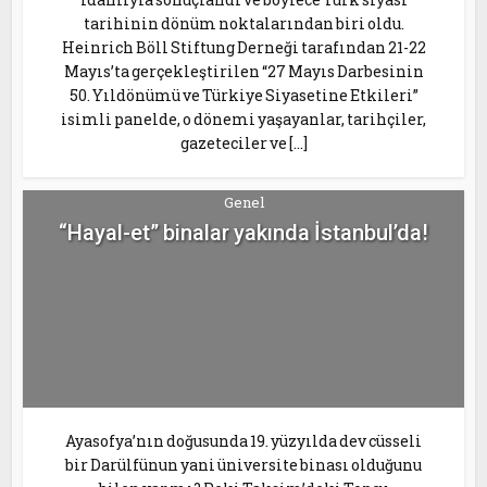
tarihinin dönüm noktalarından biri oldu.
Heinrich Böll Stiftung Derneği tarafından 21-22
Mayıs’ta gerçekleştirilen “27 Mayıs Darbesinin
50. Yıldönümü ve Türkiye Siyasetine Etkileri”
isimli panelde, o dönemi yaşayanlar, tarihçiler,
gazeteciler ve […]
Genel
“Hayal-et” binalar yakında İstanbul’da!
Ayasofya’nın doğusunda 19. yüzyılda dev cüsseli
bir Darülfünun yani üniversite binası olduğunu