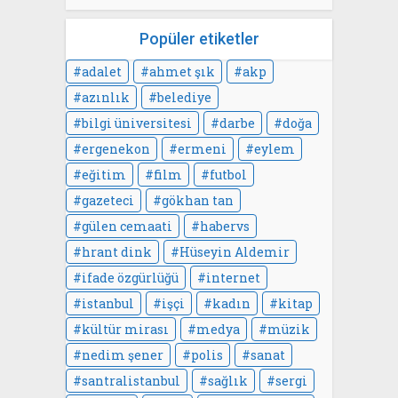
Popüler etiketler
adalet
ahmet şık
akp
azınlık
belediye
bilgi üniversitesi
darbe
doğa
ergenekon
ermeni
eylem
eğitim
film
futbol
gazeteci
gökhan tan
gülen cemaati
habervs
hrant dink
Hüseyin Aldemir
ifade özgürlüğü
internet
istanbul
işçi
kadın
kitap
kültür mirası
medya
müzik
nedim şener
polis
sanat
santralistanbul
sağlık
sergi