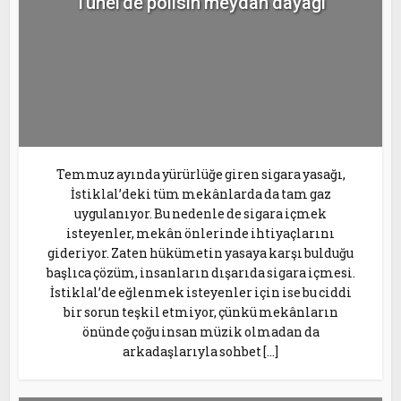
Tünel’de polisin meydan dayağı
Temmuz ayında yürürlüğe giren sigara yasağı,
İstiklal’deki tüm mekânlarda da tam gaz
uygulanıyor. Bu nedenle de sigara içmek
isteyenler, mekân önlerinde ihtiyaçlarını
gideriyor. Zaten hükümetin yasaya karşı bulduğu
başlıca çözüm, insanların dışarıda sigara içmesi.
İstiklal’de eğlenmek isteyenler için ise bu ciddi
bir sorun teşkil etmiyor, çünkü mekânların
önünde çoğu insan müzik olmadan da
arkadaşlarıyla sohbet […]