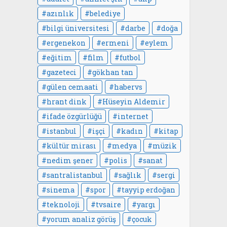
azınlık
belediye
bilgi üniversitesi
darbe
doğa
ergenekon
ermeni
eylem
eğitim
film
futbol
gazeteci
gökhan tan
gülen cemaati
habervs
hrant dink
Hüseyin Aldemir
ifade özgürlüğü
internet
istanbul
işçi
kadın
kitap
kültür mirası
medya
müzik
nedim şener
polis
sanat
santralistanbul
sağlık
sergi
sinema
spor
tayyip erdoğan
teknoloji
tvsaire
yargı
yorum analiz görüş
çocuk