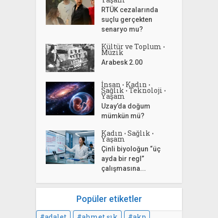
RTÜK cezalarında
suçlu gerçekten
senaryo mu?
Kültür ve Toplum
•
Müzik
Arabesk 2.00
İnsan
Kadın
•
•
Sağlık
Teknoloji
•
•
Yaşam
Uzay’da doğum
mümkün mü?
Kadın
Sağlık
•
•
Yaşam
Çinli biyoloğun “üç
ayda bir regl”
çalışmasına...
Popüler etiketler
adalet
ahmet şık
akp