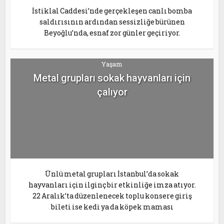
İstiklal Caddesi’nde gerçekleşen canlı bomba
saldırısının ardından sessizliğe bürünen
Beyoğlu’nda, esnaf zor günler geçiriyor.
Yaşam
Metal grupları sokak hayvanları için
çalıyor
Ünlü metal grupları İstanbul’da sokak
hayvanları için ilginç bir etkinliğe imza atıyor.
22 Aralık’ta düzenlenecek toplu konsere giriş
bileti ise kedi ya da köpek maması