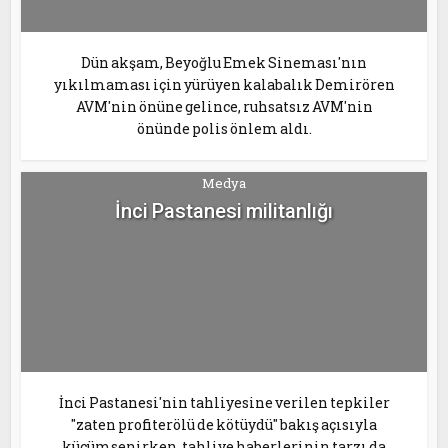
Dün akşam, Beyoğlu Emek Sineması'nın
yıkılmaması için yürüyen kalabalık Demirören
AVM'nin önüne gelince, ruhsatsız AVM'nin
önünde polis önlem aldı.
Medya
İnci Pastanesi militanlığı
İnci Pastanesi'nin tahliyesine verilen tepkiler
"zaten profiterölü de kötüydü" bakış açısıyla
küçümsenirken, tahliye haberlerinin tarzı da