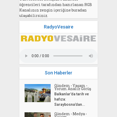
öğrencileri tarafından hazırlanan RGB
Kanalının zengin içeriğine buradan
ulaşabilirsiniz.
RadyoVesaire
Son Haberler
Gündem
Yaşam
•
•
Yorum Analiz Görüş
Balkanlar’da tarih ve
hafıza:
Saraybosna’dan...
Gündem
Medya
•
•
Yaşam