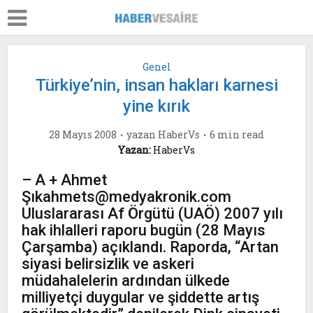
Genel
Türkiye’nin, insan hakları karnesi
yine kırık
28 Mayıs 2008
yazan
HaberVs
6 min read
Yazan:
HaberVs
– A + Ahmet
Şıkahmets@medyakronik.com
Uluslararası Af Örgütü (UAÖ) 2007 yılı
hak ihlalleri raporu bugün (28 Mayıs
Çarşamba) açıklandı. Raporda, “Artan
siyasi belirsizlik ve askeri
müdahalelerin ardından ülkede
milliyetçi duygular ve şiddette artış