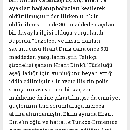
biri Alman vatandaşı üç kişi elleri ve
ayakları bağlanıp boğazları kesilerek
öldürülmüştür” denilirken Dink’in
öldürülmesinin de 301. maddeden açılan
bir davayla ilgisi olduğu vurgulandı.
Raporda, “Gazeteci ve insan hakları
savunucusu Hrant Dink daha önce 301.
maddeden yargılanmıştır. Tetikçi
şüphelisi şahsın Hrant Dink’i ‘Türklüğü
aşağıladığı’ için vurduğunu beyan ettiği
iddia edilmiştir. Cinayete ilişkin polis
soruşturması sonucu birkaç zanlı
mahkeme önüne çıkartılmışsa da emniyet
güçlerinin tam sorumluluğu mercek
altına alınmamıştır. Ekim ayında Hrant
Dink’in oğlu ve haftalık Türkçe-Ermenice