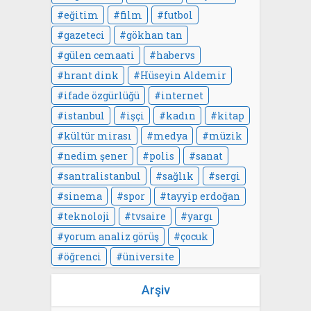
eğitim
film
futbol
gazeteci
gökhan tan
gülen cemaati
habervs
hrant dink
Hüseyin Aldemir
ifade özgürlüğü
internet
istanbul
işçi
kadın
kitap
kültür mirası
medya
müzik
nedim şener
polis
sanat
santralistanbul
sağlık
sergi
sinema
spor
tayyip erdoğan
teknoloji
tvsaire
yargı
yorum analiz görüş
çocuk
öğrenci
üniversite
Arşiv