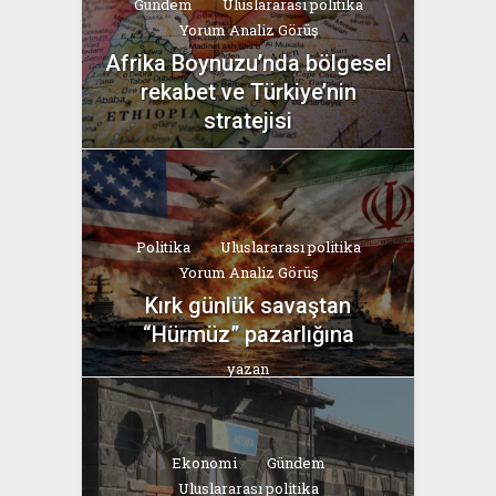
Gündem
Uluslararası politika
Yorum Analiz Görüş
Afrika Boynuzu’nda bölgesel
rekabet ve Türkiye’nin
stratejisi
yazan
Bahri Ak
Politika
Uluslararası politika
Yorum Analiz Görüş
Kırk günlük savaştan
“Hürmüz” pazarlığına
yazan
Bahri Ak
Ekonomi
Gündem
Uluslararası politika