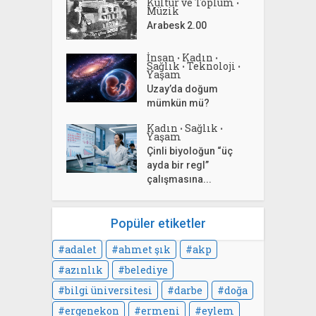
Kültür ve Toplum
•
Müzik
Arabesk 2.00
İnsan
Kadın
•
•
Sağlık
Teknoloji
•
•
Yaşam
Uzay’da doğum
mümkün mü?
Kadın
Sağlık
•
•
Yaşam
Çinli biyoloğun “üç
ayda bir regl”
çalışmasına...
Popüler etiketler
adalet
ahmet şık
akp
azınlık
belediye
bilgi üniversitesi
darbe
doğa
ergenekon
ermeni
eylem