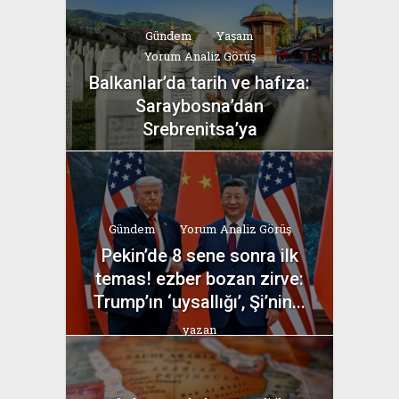
Gündem
Yaşam
Yorum Analiz Görüş
Balkanlar’da tarih ve hafıza:
Saraybosna’dan
Srebrenitsa’ya
yazan
Bahri Ak
Gündem
Yorum Analiz Görüş
Pekin’de 8 sene sonra ilk
temas! ezber bozan zirve:
Trump’ın ‘uysallığı’, Şi’nin...
yazan
Bahri Ak