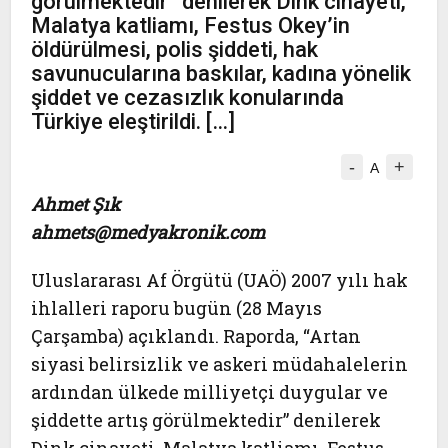
görülmektedir” denilerek Dink cinayeti,
Malatya katliamı, Festus Okey’in
öldürülmesi, polis şiddeti, hak
savunucularına baskılar, kadına yönelik
şiddet ve cezasızlık konularında
Türkiye eleştirildi. […]
-
+
A
Ahmet Şık
ahmets@medyakronik.com
Uluslararası Af Örgütü (UAÖ) 2007 yılı hak
ihlalleri raporu bugün (28 Mayıs
Çarşamba) açıklandı. Raporda, “Artan
siyasi belirsizlik ve askeri müdahalelerin
ardından ülkede milliyetçi duygular ve
şiddette artış görülmektedir” denilerek