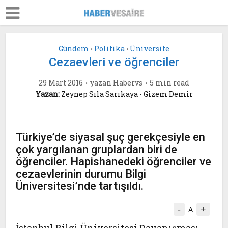
Gündem
Politika
Üniversite
•
•
Cezaevleri ve öğrenciler
29 Mart 2016
yazan
Habervs
5 min read
Yazan:
Zeynep Sıla Sarıkaya - Gizem Demir
Türkiye’de siyasal şuç gerekçesiyle en
çok yargılanan gruplardan biri de
öğrenciler. Hapishanedeki öğrenciler ve
cezaevlerinin durumu Bilgi
Üniversitesi’nde tartışıldı.
-
+
A