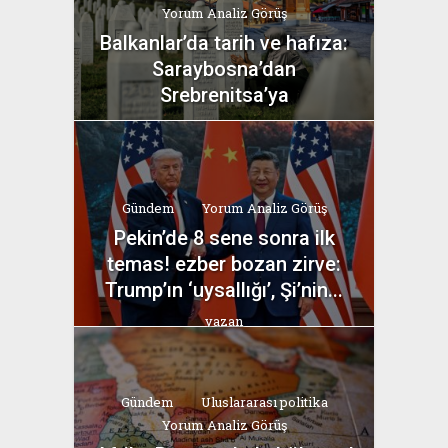
Yorum Analiz Görüş
Balkanlar’da tarih ve hafıza:
Saraybosna’dan
Srebrenitsa’ya
yazan
Bahri Ak
Gündem
Yorum Analiz Görüş
Pekin’de 8 sene sonra ilk
temas! ezber bozan zirve:
Trump’ın ‘uysallığı’, Şi’nin...
yazan
Bahri Ak
Gündem
Uluslararası politika
Yorum Analiz Görüş