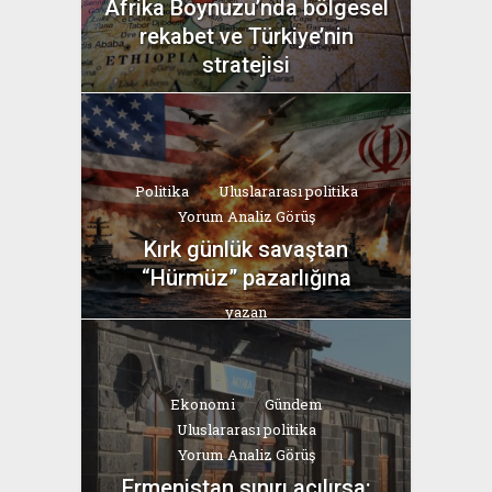
Afrika Boynuzu’nda bölgesel
rekabet ve Türkiye’nin
stratejisi
yazan
Bahri Ak
Politika
Uluslararası politika
Yorum Analiz Görüş
Kırk günlük savaştan
“Hürmüz” pazarlığına
yazan
Bahri Ak
Ekonomi
Gündem
Uluslararası politika
Yorum Analiz Görüş
Ermenistan sınırı açılırsa: