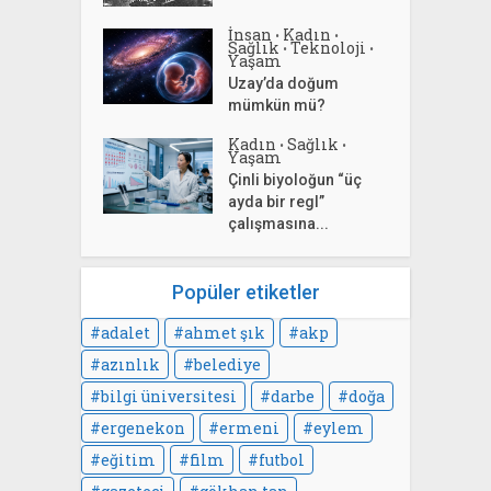
İnsan
Kadın
•
•
Sağlık
Teknoloji
•
•
Yaşam
Uzay’da doğum
mümkün mü?
Kadın
Sağlık
•
•
Yaşam
Çinli biyoloğun “üç
ayda bir regl”
çalışmasına...
Popüler etiketler
adalet
ahmet şık
akp
azınlık
belediye
bilgi üniversitesi
darbe
doğa
ergenekon
ermeni
eylem
eğitim
film
futbol