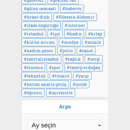
gazeteci
gökhan tan
gülen cemaati
habervs
hrant dink
Hüseyin Aldemir
ifade özgürlüğü
internet
istanbul
işçi
kadın
kitap
kültür mirası
medya
müzik
nedim şener
polis
sanat
santralistanbul
sağlık
sergi
sinema
spor
tayyip erdoğan
teknoloji
tvsaire
yargı
yorum analiz görüş
çocuk
öğrenci
üniversite
Arşiv