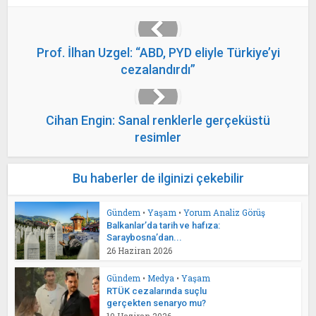
Prof. İlhan Uzgel: “ABD, PYD eliyle Türkiye’yi
cezalandırdı”
Cihan Engin: Sanal renklerle gerçeküstü
resimler
Bu haberler de ilginizi çekebilir
Gündem
•
Yaşam
•
Yorum Analiz Görüş
Balkanlar’da tarih ve hafıza:
Saraybosna’dan...
26 Haziran 2026
Gündem
•
Medya
•
Yaşam
RTÜK cezalarında suçlu
gerçekten senaryo mu?
10 Haziran 2026