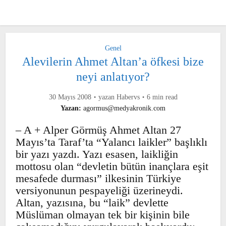
Genel
Alevilerin Ahmet Altan’a öfkesi bize
neyi anlatıyor?
30 Mayıs 2008
yazan
Habervs
6 min read
Yazan:
agormus@medyakronik.com
– A + Alper Görmüş Ahmet Altan 27
Mayıs’ta Taraf’ta “Yalancı laikler”
başlıklı bir yazı yazdı. Yazı esasen,
laikliğin mottosu olan “devletin bütün
inançlara eşit mesafede durması”
ilkesinin Türkiye versiyonunun
pespayeliği üzerineydi. Altan, yazısına,
bu “laik” devlette Müslüman olmayan