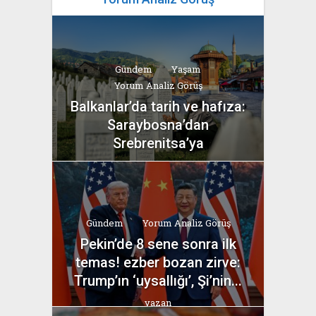
Gündem
Yaşam
Yorum Analiz Görüş
Balkanlar’da tarih ve hafıza:
Saraybosna’dan
Srebrenitsa’ya
yazan
Bahri Ak
Gündem
Yorum Analiz Görüş
Pekin’de 8 sene sonra ilk
temas! ezber bozan zirve:
Trump’ın ‘uysallığı’, Şi’nin...
yazan
Bahri Ak