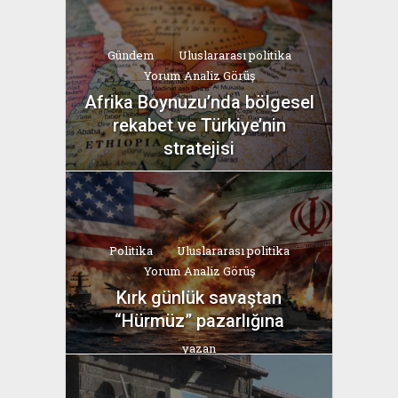
Gündem
Uluslararası politika
Yorum Analiz Görüş
Afrika Boynuzu’nda bölgesel
rekabet ve Türkiye’nin
stratejisi
yazan
Bahri Ak
Politika
Uluslararası politika
Yorum Analiz Görüş
Kırk günlük savaştan
“Hürmüz” pazarlığına
yazan
Bahri Ak