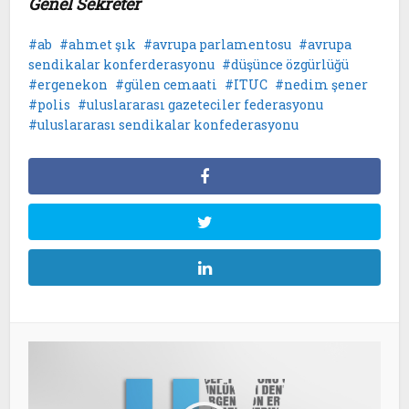
Genel Sekreter
ab
ahmet şık
avrupa parlamentosu
avrupa
sendikalar konferderasyonu
düşünce özgürlüğü
ergenekon
gülen cemaati
ITUC
nedim şener
polis
uluslararası gazeteciler federasyonu
uluslararası sendikalar konfederasyonu