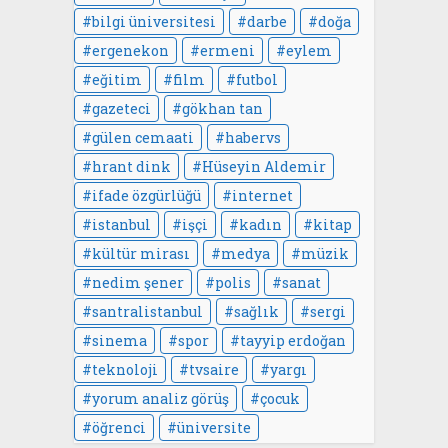
bilgi üniversitesi
darbe
doğa
ergenekon
ermeni
eylem
eğitim
film
futbol
gazeteci
gökhan tan
gülen cemaati
habervs
hrant dink
Hüseyin Aldemir
ifade özgürlüğü
internet
istanbul
işçi
kadın
kitap
kültür mirası
medya
müzik
nedim şener
polis
sanat
santralistanbul
sağlık
sergi
sinema
spor
tayyip erdoğan
teknoloji
tvsaire
yargı
yorum analiz görüş
çocuk
öğrenci
üniversite