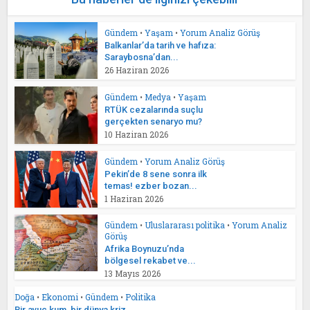
Gündem
•
Yaşam
•
Yorum Analiz Görüş
Balkanlar’da tarih ve hafıza:
Saraybosna’dan...
26 Haziran 2026
Gündem
•
Medya
•
Yaşam
RTÜK cezalarında suçlu
gerçekten senaryo mu?
10 Haziran 2026
Gündem
•
Yorum Analiz Görüş
Pekin’de 8 sene sonra ilk
temas! ezber bozan...
1 Haziran 2026
Gündem
•
Uluslararası politika
•
Yorum Analiz
Görüş
Afrika Boynuzu’nda
bölgesel rekabet ve...
13 Mayıs 2026
Doğa
•
Ekonomi
•
Gündem
•
Politika
Bir avuç kum, bir dünya kriz