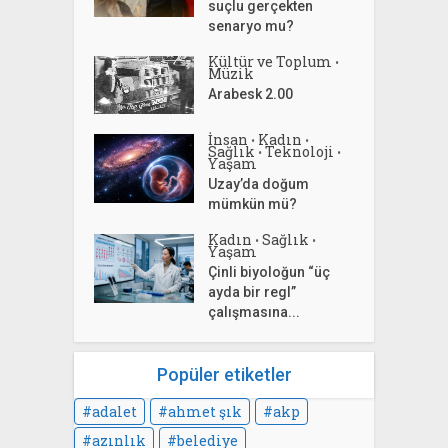
suçlu gerçekten
senaryo mu?
Kültür ve Toplum
•
Müzik
Arabesk 2.00
İnsan
Kadın
•
•
Sağlık
Teknoloji
•
•
Yaşam
Uzay’da doğum
mümkün mü?
Kadın
Sağlık
•
•
Yaşam
Çinli biyoloğun “üç
ayda bir regl”
çalışmasına...
Popüler etiketler
adalet
ahmet şık
akp
azınlık
belediye