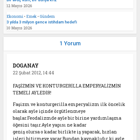
12 Mayıs 2026
Ekonomi
•
Emek
•
Gündem
3 yılda 3 milyon gence istihdam hedefi
10 Mayıs 2026
1 Yorum
DOGANAY
22 Şubat 2012, 14:44
FAŞİZMİN VE KONTURGERİLLA EMPERYALİZMİN
TEMELİ AYLEDİR!
Faşizm ve konturgerilla emperyalizm ilk öncelik
olarak ayle içinde örgütlenmeye
başlar.Feodalizmde ayle bir birine yardımlaşma
öğesini taşır.Ayle yapısı ne kadar
geniş olursa o kadar birlikte iş yaparak, hızlan
işleri bitirmeye yarar.Bundan kaynaklıdır ki ayle