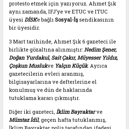
protesto etmek için yazıyoruz. Ahmet Şık
aynı zamanda, IFJ’ye ve ETUC ve ITUC
üyesi
DİSK
’e bağlı
Sosyal-İş
sendikasının
bir üyesidir.
3 Mart tarihinde, Ahmet Şık 6 gazeteci ile
birlikte gözaltına alınmıştır:
Nedim Şener,
Doğan Yurdakul, Sait Çakır, Müyesser Yıldız,
Çoşkun Musluk
ve
Yalçın Küçük
. Ayrıca
gazetecilerin evleri aranmış,
bilgisayarlarına ve defterlerine el
konulmuş ve dün de haklarında
tutuklama kararı çıkmıştır.
Diğer iki gazeteci,
İklim Bayraktar
ve
Mümtaz İdil
, geçen hafta tutuklanmış,
İklim Bayraktar polis tarafından ifadesi