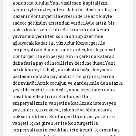
konumda tutulur.Yani vaşileşen kapitalizm,
kendisiylen özleşenlere daha törelaslı bir biçim
kazanır.Konturgerilla evresinde ise artık ayle
sadece görünüm açısından vardır.Ayle artık, bir
kobra kadar zehirlidir.Bir timsah gibi kendi
yavrusunu yedikten sonra oturup üzerinde
ağlayacak kadar iki yüzlüdür.Konturgerilla
emperyalizm döneminde kardeş, kardeşi nasıl
konturgerilla emperyalizmin çarkına katarak
daha fazla pay edinebilirim derdine düşer.Yani
artık kardeşlik bağı, akrabalık bağı, dünyadaki
pastadan dafazla pay alabilirim çırpınışlarına
dönmüştür.Artık çocuğun ve kardeşimle daha fazla
şey elde edebilirim değil, onun üzerinden daha
nasıl kar edebilirim.Konturgerilla
emperyalizmin vahşetine katılmak istemeyen
yakınları için cezaevi, işkence ve ölüm olarak
nüksetmektedir.Konturgerilla emperyalizmin
vahşeti içine girenler ise konturgerilla
emperyalizmin çocukları için kendi, iç organları