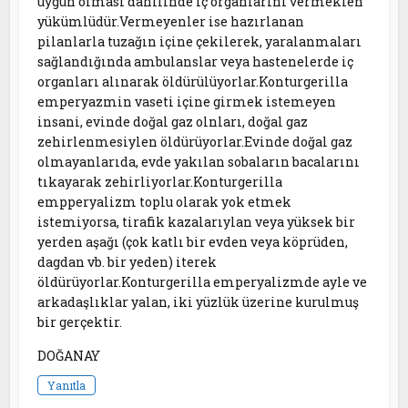
uygun olması dahilinde iç organlarını vermeklen
yükümlüdür.Vermeyenler ise hazırlanan
pilanlarla tuzağın içine çekilerek, yaralanmaları
sağlandığında ambulanslar veya hastenelerde iç
organları alınarak öldürülüyorlar.Konturgerilla
emperyazmin vaseti içine girmek istemeyen
insani, evinde doğal gaz olnları, doğal gaz
zehirlenmesiylen öldürüyorlar.Evinde doğal gaz
olmayanlarıda, evde yakılan sobaların bacalarını
tıkayarak zehirliyorlar.Konturgerilla
empperyalizm toplu olarak yok etmek
istemiyorsa, tirafik kazalarıylan veya yüksek bir
yerden aşağı (çok katlı bir evden veya köprüden,
dagdan vb. bir yeden) iterek
öldürüyorlar.Konturgerilla emperyalizmde ayle ve
arkadaşlıklar yalan, iki yüzlük üzerine kurulmuş
bir gerçektir.
DOĞANAY
Yanıtla