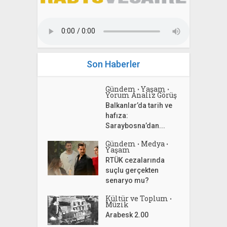
Son Haberler
Gündem
Yaşam
•
•
Yorum Analiz Görüş
Balkanlar’da tarih ve
hafıza:
Saraybosna’dan...
Gündem
Medya
•
•
Yaşam
RTÜK cezalarında
suçlu gerçekten
senaryo mu?
Kültür ve Toplum
•
Müzik
Arabesk 2.00