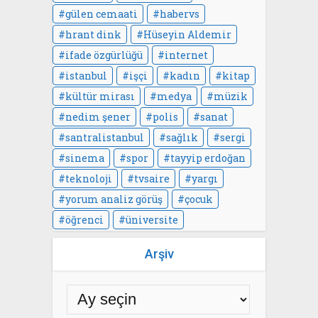
gülen cemaati
habervs
hrant dink
Hüseyin Aldemir
ifade özgürlüğü
internet
istanbul
işçi
kadın
kitap
kültür mirası
medya
müzik
nedim şener
polis
sanat
santralistanbul
sağlık
sergi
sinema
spor
tayyip erdoğan
teknoloji
tvsaire
yargı
yorum analiz görüş
çocuk
öğrenci
üniversite
Arşiv