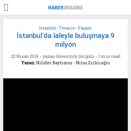
İstanbul
Tvsaire
Yaşam
•
•
İstanbul’da laleyle buluşmaya 9
milyon
22 Nisan 2016
yazan
Güventürk Görgülü
1 min read
Yazan:
Nilüfer Baytimur - Nilsu Zırhlıoğlu