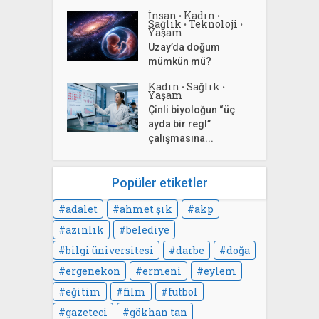
İnsan
Kadın
•
•
Sağlık
Teknoloji
•
•
Yaşam
Uzay’da doğum
mümkün mü?
Kadın
Sağlık
•
•
Yaşam
Çinli biyoloğun “üç
ayda bir regl”
çalışmasına...
Popüler etiketler
adalet
ahmet şık
akp
azınlık
belediye
bilgi üniversitesi
darbe
doğa
ergenekon
ermeni
eylem
eğitim
film
futbol
gazeteci
gökhan tan