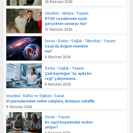
26 Haziran 2026
Gündem
•
Medya
•
Yaşam
RTÜK cezalarında suçlu
gerçekten senaryo mu?
10 Haziran 2026
İnsan
•
Kadın
•
Sağlık
•
Teknoloji
•
Yaşam
Uzay’da doğum mümkün
mü?
8 Haziran 2026
Kadın
•
Sağlık
•
Yaşam
Çinli biyoloğun “üç ayda bir
regl” çalışmasına...
8 Haziran 2026
İstanbul
•
Kültür ve Toplum
•
Sanat
El yazmalarından online satışlara, dönüşen sahaflık
8 Haziran 2026
İnsan
•
Yaşam
Kır saçlı boşanmalar neden
artıyor?
6 Haziran 2026