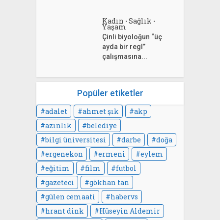
Kadın
Sağlık
•
•
Yaşam
Çinli biyoloğun “üç
ayda bir regl”
çalışmasına...
Popüler etiketler
adalet
ahmet şık
akp
azınlık
belediye
bilgi üniversitesi
darbe
doğa
ergenekon
ermeni
eylem
eğitim
film
futbol
gazeteci
gökhan tan
gülen cemaati
habervs
hrant dink
Hüseyin Aldemir