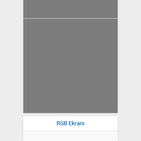
yazan
Bahri Ak
RGB Ekranı