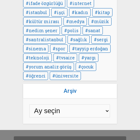
ifade özgürlüğü
internet
istanbul
işçi
kadın
kitap
kültür mirası
medya
müzik
nedim şener
polis
sanat
santralistanbul
sağlık
sergi
sinema
spor
tayyip erdoğan
teknoloji
tvsaire
yargı
yorum analiz görüş
çocuk
öğrenci
üniversite
Arşiv