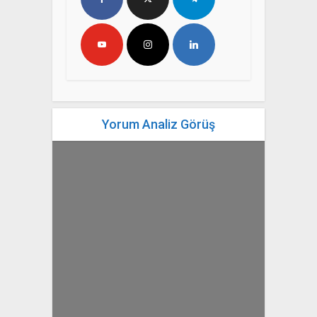
Yorum Analiz Görüş
yazan
Bahri Ak