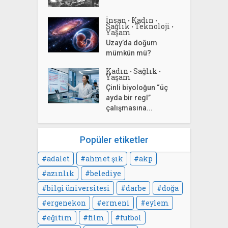
İnsan
Kadın
•
•
Sağlık
Teknoloji
•
•
Yaşam
Uzay’da doğum
mümkün mü?
Kadın
Sağlık
•
•
Yaşam
Çinli biyoloğun “üç
ayda bir regl”
çalışmasına...
Popüler etiketler
adalet
ahmet şık
akp
azınlık
belediye
bilgi üniversitesi
darbe
doğa
ergenekon
ermeni
eylem
eğitim
film
futbol