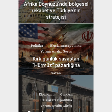
Afrika Boynuzu’nda bölgesel
rekabet ve Türkiye’nin
stratejisi
yazan
Bahri Ak
Politika
Uluslararası politika
Yorum Analiz Görüş
Kırk günlük savaştan
“Hürmüz” pazarlığına
yazan
Bahri Ak
Ekonomi
Gündem
Uluslararası politika
Yorum Analiz Görüş