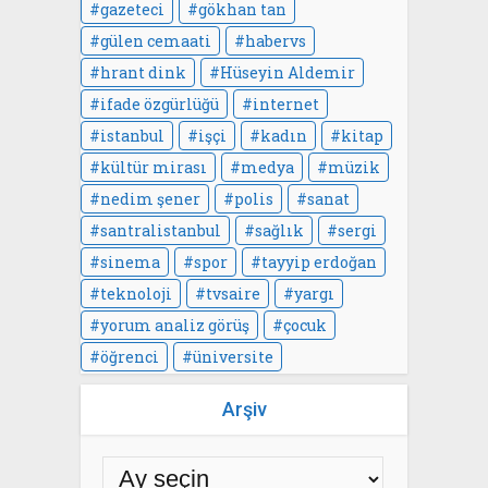
gazeteci
gökhan tan
gülen cemaati
habervs
hrant dink
Hüseyin Aldemir
ifade özgürlüğü
internet
istanbul
işçi
kadın
kitap
kültür mirası
medya
müzik
nedim şener
polis
sanat
santralistanbul
sağlık
sergi
sinema
spor
tayyip erdoğan
teknoloji
tvsaire
yargı
yorum analiz görüş
çocuk
öğrenci
üniversite
Arşiv