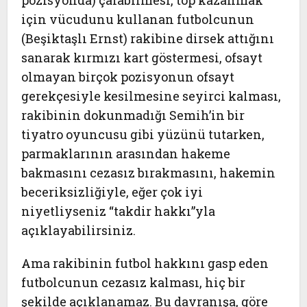
pozisyonda) çalabilmesi, top kazanmak
için vücudunu kullanan futbolcunun
(Beşiktaşlı Ernst) rakibine dirsek attığını
sanarak kırmızı kart göstermesi, ofsayt
olmayan birçok pozisyonun ofsayt
gerekçesiyle kesilmesine seyirci kalması,
rakibinin dokunmadığı Semih’in bir
tiyatro oyuncusu gibi yüzünü tutarken,
parmaklarının arasından hakeme
bakmasını cezasız bırakmasını, hakemin
beceriksizliğiyle, eğer çok iyi
niyetliyseniz “takdir hakkı”yla
açıklayabilirsiniz.
Ama rakibinin futbol hakkını gasp eden
futbolcunun cezasız kalması, hiç bir
şekilde açıklanamaz. Bu davranışa, göre