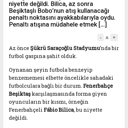
niyette değildi. Bilica, az sonra
Beşiktaşlı Bobo’nun atış kullanacağı
penaltı noktasını ayakkabılarıyla oydu.
Penaltı atışına müdahele etmek […]
-
+
A
Az önce
Şükrü Saraçoğlu Stadyumu
’nda bir
futbol gaspına şahit olduk.
Oynanan şeyin futbola benzeyip
benzememesi elbette öncelikle sahadaki
futbolculara bağlı bir durum.
Fenerbahçe
Beşiktaş
karşılaşmasında forma giyen
oyuncuların bir kısmı, örneğin
Fenerbahçeli
Fábio Bilica
, bu niyette
değildi.