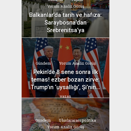
Yorum Analiz Görüş
Balkanlar’da tarih ve hafıza:
Saraybosna’dan
Srebrenitsa’ya
yazan
Bahri Ak
Gündem
Yorum Analiz Görüş
Pekin’de 8 sene sonra ilk
temas! ezber bozan zirve:
Trump’ın ‘uysallığı’, Şi’nin...
yazan
Bahri Ak
Gündem
Uluslararası politika
Yorum Analiz Görüş