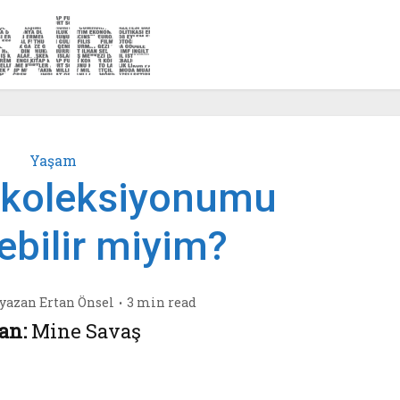
Yaşam
e koleksiyonumu
ebilir miyim?
yazan
Ertan Önsel
3 min read
an:
Mine Savaş