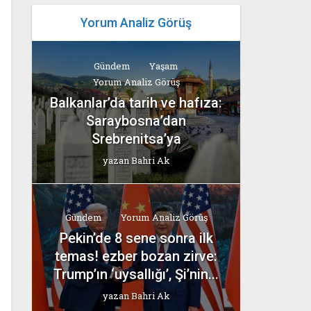
Yorum Analiz Görüş
Gündem
Yaşam
Yorum Analiz Görüş
Balkanlar’da tarih ve hafıza:
Saraybosna’dan
Srebrenitsa’ya
yazan
Bahri Ak
Gündem
Yorum Analiz Görüş
Pekin’de 8 sene sonra ilk
temas! ezber bozan zirve:
Trump’ın ‘uysallığı’, Şi’nin...
yazan
Bahri Ak