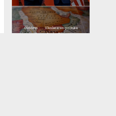
Gündem
Uluslararası politika
Yorum Analiz Görüş
Afrika Boynuzu’nda bölgesel
rekabet ve Türkiye’nin
stratejisi
yazan
Bahri Ak
Politika
Uluslararası politika
Yorum Analiz Görüş
Kırk günlük savaştan
“Hürmüz” pazarlığına
yazan
Bahri Ak