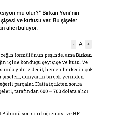
ksiyon mu olur?” Birkan Yeni’nin
şişesi ve kutusu var. Bu şişeler
n alıcı buluyor.
A
-
+
çeceğin formülünün peşinde, ama
Birkan
ğin içine konduğu şey: şişe ve kutu. Ve
usunda yalnız değil; hemen herkesin çok
ın şişeleri, dünyanın birçok yerinden
ğerli parçalar. Hatta içtikten sonra
eleri, tarafından 600 – 700 dolara alıcı
at Bölümü son sınıf öğrencisi ve HP