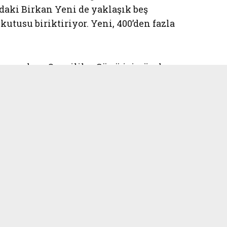
daki Birkan Yeni de yaklaşık beş
 kutusu biriktiriyor. Yeni, 400’den fazla
 yaparken, Sevgililer Günü için özel
i görmüş ve o anda ilgisi başlamış.
n gelmişti, çünkü daha önce hiç
eriydi. Biraz araştırdıktan sonra,
aplamalı seri olduğunu öğrendim. Daha
erini de gördüm. Coca Cola’ya olan
ni çıkan şişeleri gördükçe almaya
etinmeyen ve yeni şişeler için internet
ya başlayan Birkan Yeni, farklı
irçok koleksiyoncuyla tanışımış. Çin,