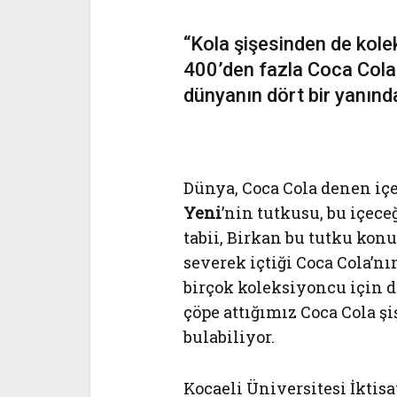
“Kola şişesinden de kole
400’den fazla Coca Cola 
dünyanın dört bir yanında
Dünya, Coca Cola denen i
Yeni
’nin tutkusu, bu içece
tabii, Birkan bu tutku kon
severek içtiği Coca Cola’n
birçok koleksiyoncu için de
çöpe attığımız Coca Cola şiş
bulabiliyor.
Kocaeli Üniversitesi İktis