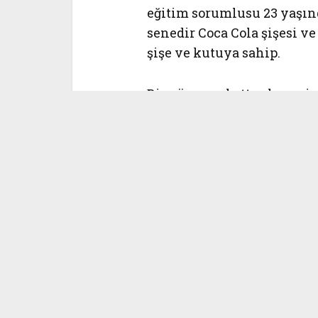
eğitim sorumlusu 23 yaşın
senedir Coca Cola şişesi ve
şişe ve kutuya sahip.
Bir gün, markette alışveriş
üretilmiş Coca Cola şişesin
Birkan, “Şişe çok enteresa
görmediğim kaplamalı bir s
Türkiye’de çıkan ikinci k
sonra şişenin farklı çeşitl
sempatim daha da arttı. Ye
başladım” diyor.
Türkiye’de üretilenlerle y
üzerinden araştırma yapma
ülkelerden, kendisi gibi b