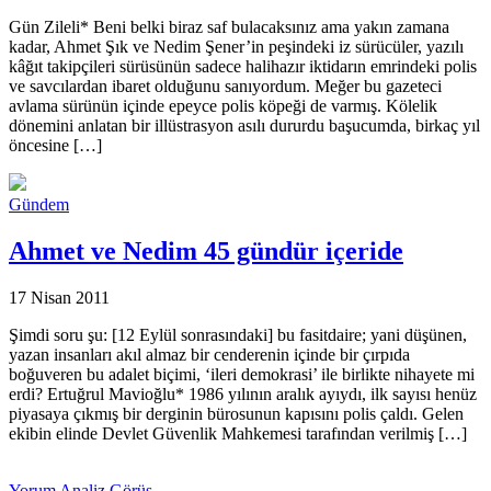
Gün Zileli* Beni belki biraz saf bulacaksınız ama yakın zamana
kadar, Ahmet Şık ve Nedim Şener’in peşindeki iz sürücüler, yazılı
kâğıt takipçileri sürüsünün sadece halihazır iktidarın emrindeki polis
ve savcılardan ibaret olduğunu sanıyordum. Meğer bu gazeteci
avlama sürünün içinde epeyce polis köpeği de varmış. Kölelik
dönemini anlatan bir illüstrasyon asılı dururdu başucumda, birkaç yıl
öncesine […]
Gündem
Ahmet ve Nedim 45 gündür içeride
17 Nisan 2011
Şimdi soru şu: [12 Eylül sonrasındaki] bu fasitdaire; yani düşünen,
yazan insanları akıl almaz bir cenderenin içinde bir çırpıda
boğuveren bu adalet biçimi, ‘ileri demokrasi’ ile birlikte nihayete mi
erdi? Ertuğrul Mavioğlu* 1986 yılının aralık ayıydı, ilk sayısı henüz
piyasaya çıkmış bir derginin bürosunun kapısını polis çaldı. Gelen
ekibin elinde Devlet Güvenlik Mahkemesi tarafından verilmiş […]
Yorum Analiz Görüş