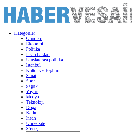
Kategoriler
Gündem
Ekonomi
Politika
İnsan hakları
Uluslararası politika
İstanbul
Kültür ve Toplum
Sanat
Spor
Sağlık
Yaşam
Medya
Teknoloji
Doğa
Kadın
İnsan
Üniversite
Söyleşi