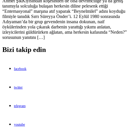
Ahmet ŞıkKıyısından köşesinden de olsa devrimciliğe ya da geniş
tanımıyla solculuğa bulaşan herkesin diline pelesenk ettiği
“Enternasyonal” marşına atıf yaparak “Beynelmilel” adını koyduğu
filmiyle tanıdık Sırrı Süreyya Önder’i. 12 Eylül 1980 sonrasında
Adıyaman’da bir grup gevendenin insana dokunan, naif
öykülerinden yola çıkarak darbenin yarattığı yıkımı anlatan,
izleyicilerini güldürürken ağlatan, ama herkesin kafasında “Neden?”
sorusunun yanıtını […]
Bizi takip edin
facebook
twitter
telegram
youtube