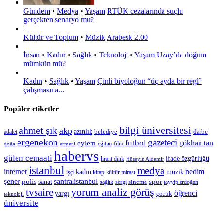
Gündem
•
Medya
•
Yaşam
RTÜK cezalarında suçlu
gerçekten senaryo mu?
Kültür ve Toplum
•
Müzik
Arabesk 2.00
İnsan
•
Kadın
•
Sağlık
•
Teknoloji
•
Yaşam
Uzay’da doğum
mümkün mü?
Kadın
•
Sağlık
•
Yaşam
Çinli biyoloğun “üç ayda bir regl”
çalışmasına...
Popüler etiketler
bilgi üniversitesi
ahmet şık
akp
azınlık
belediye
darbe
adalet
ergenekon
gazeteci
futbol
gökhan tan
eylem
eğitim
film
doğa
ermeni
habervs
gülen cemaati
ifade özgürlüğü
hrant dink
Hüseyin Aldemir
istanbul
medya
internet
nedim
kadın
müzik
işçi
kitap
kültür mirası
şener
polis
santralistanbul
spor
sanat
sinema
sergi
tayyip erdoğan
sağlık
tvsaire
yorum analiz görüş
öğrenci
yargı
çocuk
teknoloji
üniversite