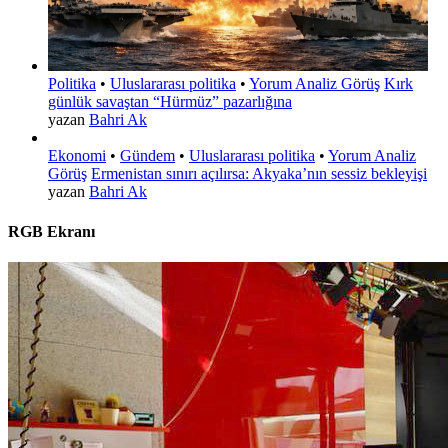
Politika
•
Uluslararası politika
•
Yorum Analiz Görüş
Kırk
günlük savaştan “Hürmüz” pazarlığına
yazan
Bahri Ak
Ekonomi
•
Gündem
•
Uluslararası politika
•
Yorum Analiz
Görüş
Ermenistan sınırı açılırsa: Akyaka’nın sessiz bekleyişi
yazan
Bahri Ak
RGB Ekranı