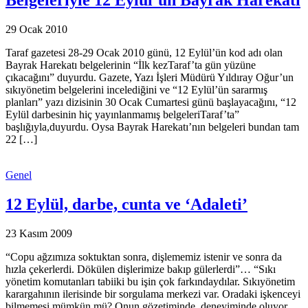
Belgeleriyle 12 Eylül’ün Bayrak Harekâtı
29 Ocak 2010
Taraf gazetesi 28-29 Ocak 2010 günü, 12 Eylül’ün kod adı olan
Bayrak Harekatı belgelerinin “İlk kezTaraf’ta gün yüzüne
çıkacağını” duyurdu. Gazete, Yazı İşleri Müdürü Yıldıray Oğur’un
sıkıyönetim belgelerini incelediğini ve “12 Eylül’ün sararmış
planları” yazı dizisinin 30 Ocak Cumartesi günü başlayacağını, “12
Eylül darbesinin hiç yayınlanmamış belgeleriTaraf’ta”
başlığıyla,duyurdu. Oysa Bayrak Harekatı’nın belgeleri bundan tam
22 […]
Genel
12 Eylül, darbe, cunta ve ‘Adaleti’
23 Kasım 2009
“Copu ağzımıza soktuktan sonra, dişlememiz istenir ve sonra da
hızla çekerlerdi. Dökülen dişlerimize bakıp gülerlerdi”… “Sıkı
yönetim komutanları tabiiki bu işin çok farkındaydılar. Sıkıyönetim
karargahının ilerisinde bir sorgulama merkezi var. Oradaki işkenceyi
bilmemesi mümkün mü? Onun gözetiminde, deneyiminde oluyor.