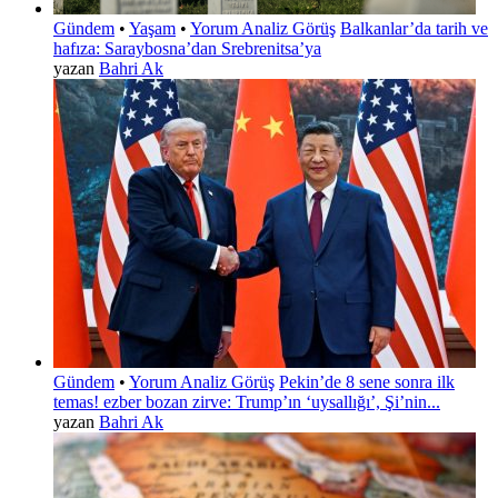
Gündem
•
Yaşam
•
Yorum Analiz Görüş
Balkanlar’da tarih ve
hafıza: Saraybosna’dan Srebrenitsa’ya
yazan
Bahri Ak
Gündem
•
Yorum Analiz Görüş
Pekin’de 8 sene sonra ilk
temas! ezber bozan zirve: Trump’ın ‘uysallığı’, Şi’nin...
yazan
Bahri Ak