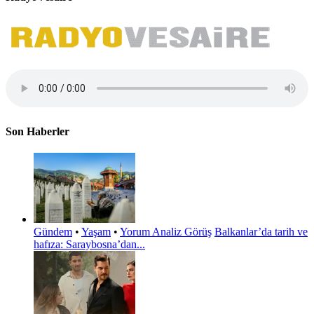
Son Haberler
Gündem
•
Yaşam
•
Yorum Analiz Görüş
Balkanlar’da tarih ve
hafıza: Saraybosna’dan...