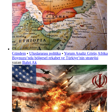
Gündem
•
Uluslararası politika
•
Yorum Analiz Görüş
Afrika
Boynuzu’nda bölgesel rekabet ve Türkiye’nin stratejisi
yazan
Bahri Ak