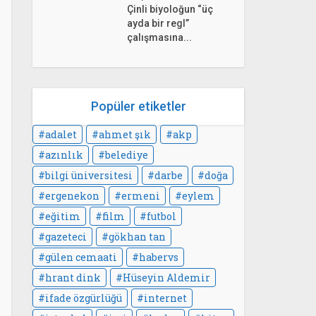
Çinli biyoloğun “üç
ayda bir regl”
çalışmasına...
Popüler etiketler
adalet
ahmet şık
akp
azınlık
belediye
bilgi üniversitesi
darbe
doğa
ergenekon
ermeni
eylem
eğitim
film
futbol
gazeteci
gökhan tan
gülen cemaati
habervs
hrant dink
Hüseyin Aldemir
ifade özgürlüğü
internet