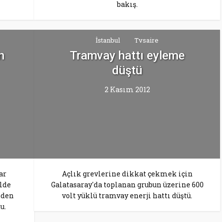
bakış.
İstanbul
Tvsaire
n
Tramvay hattı eyleme
düştü
2 Kasım 2012
ar
Açlık grevlerine dikkat çekmek için
olde
Galatasaray'da toplanan grubun üzerine 600
iden
volt yüklü tramvay enerji hattı düştü.
u.