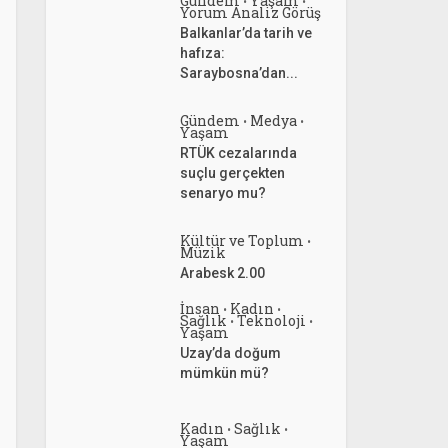
Gündem
Yaşam
•
•
Yorum Analiz Görüş
Balkanlar’da tarih ve
hafıza:
Saraybosna’dan...
Gündem
Medya
•
•
Yaşam
RTÜK cezalarında
suçlu gerçekten
senaryo mu?
Kültür ve Toplum
•
Müzik
Arabesk 2.00
İnsan
Kadın
•
•
Sağlık
Teknoloji
•
•
Yaşam
Uzay’da doğum
mümkün mü?
Kadın
Sağlık
•
•
Yaşam