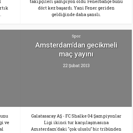
l
takipçileri şampiyon oldu. Fenerbahçe bunu
rtık
dört kez başardı. Yani Fener geriden
.
geldiğinde daha şanslı.
Spor
Amsterdam'dan gecikmeli
maç yayını
22 Şubat 2013
nunu
Galatasaray AŞ - FC Shalke 04 Şampiyonlar
gi ve
Ligi ikinci tur karşılaşmasına
al
Amsterdam'daki "çok uluslu" bir tribünden