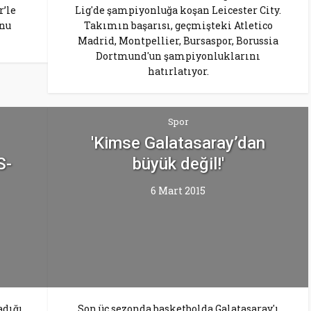
r’le
Lig'de şampiyonluğa koşan Leicester City.
unu
Takımın başarısı, geçmişteki Atletico
Madrid, Montpellier, Bursaspor, Borussia
Dortmund'un şampiyonluklarını
hatırlatıyor.
Spor
'Kimse Galatasaray’dan
S-
büyük değil!'
6 Mart 2015
adığı
Son üç sezonda basketbolda Galatasaray'ı