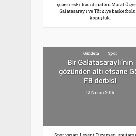
şubesi eski koordinatörü Murat Özye
Galatasaray’ı ve Türkiye basketbol
konuştuk.
Gündem
Spor
Bir Galatasaraylı’nın
gözünden altı efsane G
FB derbisi
12 Nisan 2016
Spor yazarı Levent Tüzemen, unutam