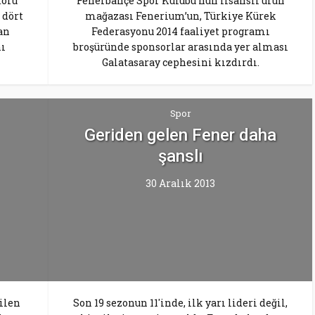
törü
Fenerbahçe Spor Kulübü’nün lisanslı ürün
 dört
mağazası Fenerium’un, Türkiye Kürek
an
Federasyonu 2014 faaliyet programı
nı
broşüründe sponsorlar arasında yer alması
Galatasaray cephesini kızdırdı.
Spor
Geriden gelen Fener daha
şanslı
30 Aralık 2013
ilen
Son 19 sezonun 11'inde, ilk yarı lideri değil,