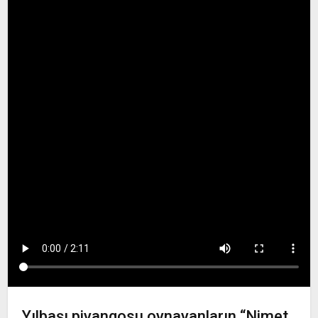
Yılbaşı piyangosu oynayanların “Nimet