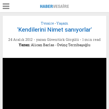
Tvsaire
Yaşam
•
'Kendilerini Nimet sanıyorlar'
24 Aralık 2012
yazan
Güventürk Görgülü
1 min read
Yazan:
Alican Barlas - Övünç Terzibaşoğlu