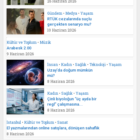
26 Haziran 2026
Gündem
•
Medya
•
Yaşam
RTÜK cezalarında suçlu
gerçekten senaryo mu?
10 Haziran 2026
Kültür ve Toplum
•
Müzik
Arabesk 2.00
9 Haziran 2026
İnsan
•
Kadın
•
Sağlık
•
Teknoloji
•
Yaşam
Uzay’da doğum mümkün
mü?
8 Haziran 2026
Kadın
•
Sağlık
•
Yaşam
Çinli biyoloğun “üç ayda bir
regl” çalışmasına...
8 Haziran 2026
İstanbul
•
Kültür ve Toplum
•
Sanat
El yazmalarından online satışlara, dönüşen sahaflık
8 Haziran 2026