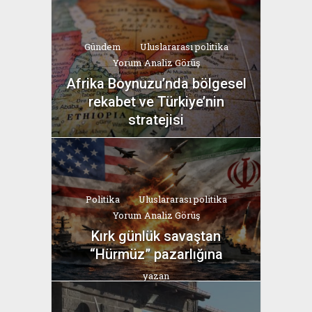
Bahri Ak
Gündem
Uluslararası politika
Yorum Analiz Görüş
Afrika Boynuzu’nda bölgesel
rekabet ve Türkiye’nin
stratejisi
yazan
Bahri Ak
Politika
Uluslararası politika
Yorum Analiz Görüş
Kırk günlük savaştan
“Hürmüz” pazarlığına
yazan
Bahri Ak