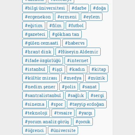
bilgi üniversitesi
darbe
doğa
ergenekon
ermeni
eylem
eğitim
film
futbol
gazeteci
gökhan tan
gülen cemaati
habervs
hrant dink
Hüseyin Aldemir
ifade özgürlüğü
internet
istanbul
işçi
kadın
kitap
kültür mirası
medya
müzik
nedim şener
polis
sanat
santralistanbul
sağlık
sergi
sinema
spor
tayyip erdoğan
teknoloji
tvsaire
yargı
yorum analiz görüş
çocuk
öğrenci
üniversite