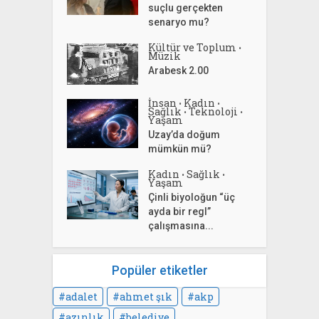
suçlu gerçekten
senaryo mu?
Kültür ve Toplum
•
Müzik
Arabesk 2.00
İnsan
Kadın
•
•
Sağlık
Teknoloji
•
•
Yaşam
Uzay’da doğum
mümkün mü?
Kadın
Sağlık
•
•
Yaşam
Çinli biyoloğun “üç
ayda bir regl”
çalışmasına...
Popüler etiketler
adalet
ahmet şık
akp
azınlık
belediye