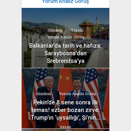
Yorum Analiz Görüş
Gündem
Yaşam
Yorum Analiz Görüş
Balkanlar’da tarih ve hafıza:
Saraybosna’dan
Srebrenitsa’ya
yazan
Bahri Ak
Gündem
Yorum Analiz Görüş
Pekin’de 8 sene sonra ilk
temas! ezber bozan zirve:
Trump’ın ‘uysallığı’, Şi’nin...
yazan