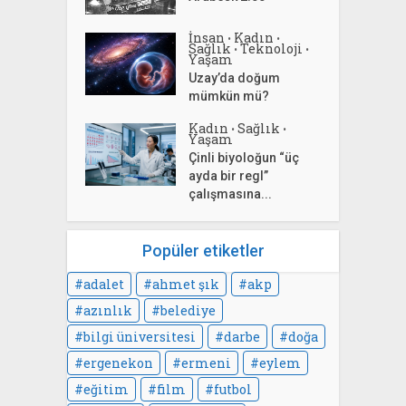
İnsan
Kadın
•
•
Sağlık
Teknoloji
•
•
Yaşam
Uzay’da doğum
mümkün mü?
Kadın
Sağlık
•
•
Yaşam
Çinli biyoloğun “üç
ayda bir regl”
çalışmasına...
Popüler etiketler
adalet
ahmet şık
akp
azınlık
belediye
bilgi üniversitesi
darbe
doğa
ergenekon
ermeni
eylem
eğitim
film
futbol