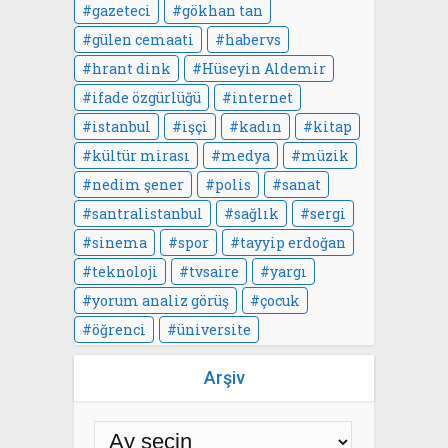
gazeteci
gökhan tan
gülen cemaati
habervs
hrant dink
Hüseyin Aldemir
ifade özgürlüğü
internet
istanbul
işçi
kadın
kitap
kültür mirası
medya
müzik
nedim şener
polis
sanat
santralistanbul
sağlık
sergi
sinema
spor
tayyip erdoğan
teknoloji
tvsaire
yargı
yorum analiz görüş
çocuk
öğrenci
üniversite
Arşiv