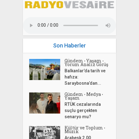
Son Haberler
Gündem
Yaşam
•
•
Yorum Analiz Görüş
Balkanlar’da tarih ve
hafıza:
Saraybosna’dan...
Gündem
Medya
•
•
Yaşam
RTÜK cezalarında
suçlu gerçekten
senaryo mu?
Kültür ve Toplum
•
Müzik
Arabesk 2.00