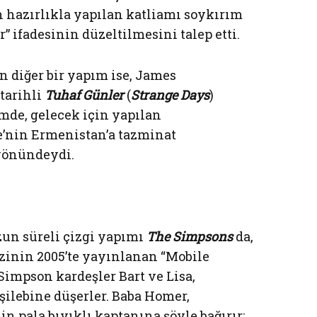
 hazırlıkla yapılan katliamı soykırım
 ifadesinin düzeltilmesini talep etti.
 diğer bir yapım ise, James
tarihli
Tuhaf Günler
(
Strange Days
)
lmde, gelecek için yapılan
e’nin Ermenistan’a tazminat
yönündeydi.
zun süreli çizgi yapımı
The Simpsons
da,
zinin 2005’te yayınlanan “Mobile
impson kardeşler Bart ve Lisa,
şilebine düşerler. Baba Homer,
n pala bıyıklı kaptanına şöyle bağırır: