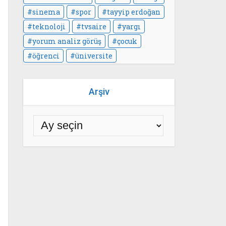
sinema
spor
tayyip erdoğan
teknoloji
tvsaire
yargı
yorum analiz görüş
çocuk
öğrenci
üniversite
Arşiv