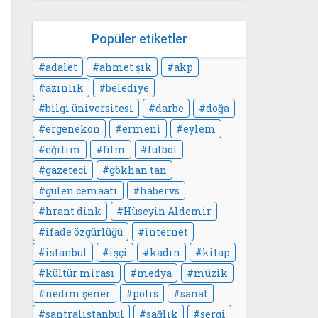
Popüler etiketler
adalet
ahmet şık
akp
azınlık
belediye
bilgi üniversitesi
darbe
doğa
ergenekon
ermeni
eylem
eğitim
film
futbol
gazeteci
gökhan tan
gülen cemaati
habervs
hrant dink
Hüseyin Aldemir
ifade özgürlüğü
internet
istanbul
işçi
kadın
kitap
kültür mirası
medya
müzik
nedim şener
polis
sanat
santralistanbul
sağlık
sergi