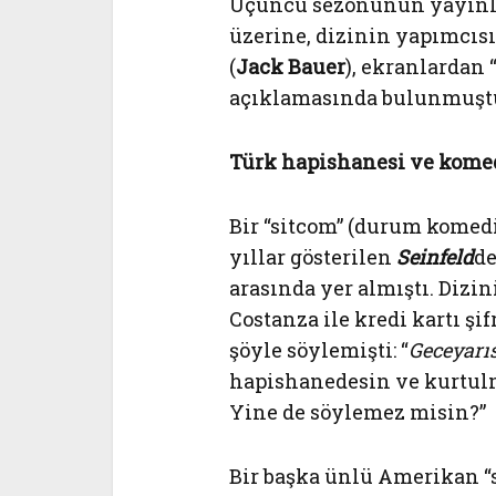
Üçüncü sezonunun yayınla
üzerine, dizinin yapımcıs
(
Jack Bauer
), ekranlardan
açıklamasında bulunmuşt
Türk hapishanesi ve kome
Bir “sitcom” (durum komedi
yıllar gösterilen
Seinfeld
d
arasında yer almıştı. Dizin
Costanza ile kredi kartı ş
şöyle söylemişti: “
Geceyarıs
hapishanedesin ve kurtulm
Yine de söylemez misin?”
Bir başka ünlü Amerikan “