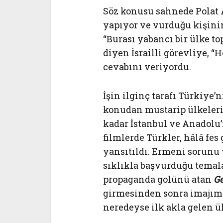
Söz konusu sahnede Polat A
yapıyor ve vurduğu kişinin
“Burası yabancı bir ülke to
diyen İsrailli görevliye, “
cevabını veriyordu.
İşin ilginç tarafı Türkiye’n
konudan mustarip ülkeler
kadar İstanbul ve Anadolu
filmlerde Türkler, hâlâ fes
yansıtıldı. Ermeni sorunu 
sıklıkla başvurduğu temala
propaganda golünü atan
Ge
girmesinden sonra imajımı
neredeyse ilk akla gelen ü