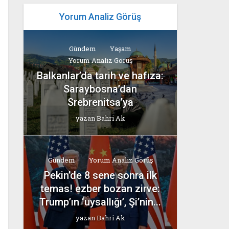
Yorum Analiz Görüş
Gündem
Yaşam
Yorum Analiz Görüş
Balkanlar’da tarih ve hafıza:
Saraybosna’dan
Srebrenitsa’ya
yazan
Bahri Ak
Gündem
Yorum Analiz Görüş
Pekin’de 8 sene sonra ilk
temas! ezber bozan zirve:
Trump’ın ‘uysallığı’, Şi’nin...
yazan
Bahri Ak