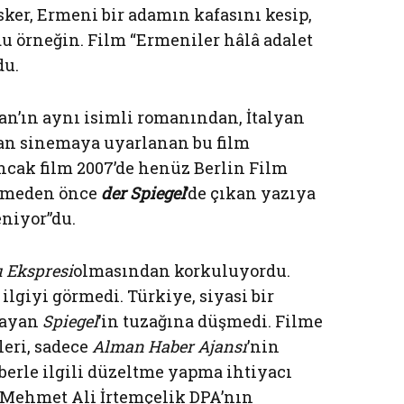
sker, Ermeni bir adamın kafasını kesip,
u örneğin. Film “Ermeniler hâlâ adalet
du.
an’ın aynı isimli romanından, İtalyan
dan sinemaya uyarlanan bu film
ncak film 2007’de henüz Berlin Film
irmeden önce
der Spiegel
’de çıkan yazıya
eniyor”du.
ı Ekspresi
olmasından korkuluyordu.
giyi görmedi. Türkiye, siyasi bir
layan
Spiegel
’in tuzağına düşmedi. Filme
leri, sadece
Alman Haber Ajansı
’nin
aberle ilgili düzeltme yapma ihtiyacı
 Mehmet Ali İrtemçelik DPA’nın