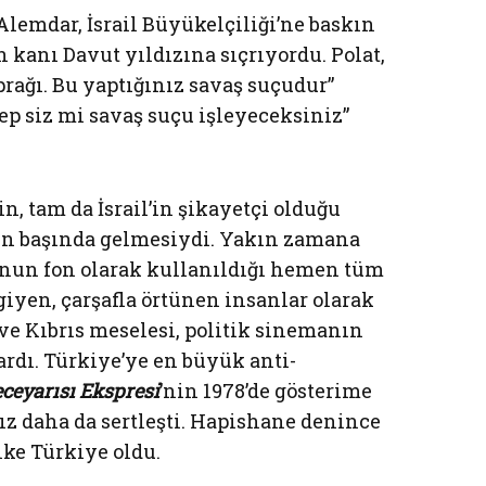
lemdar, İsrail Büyükelçiliği’ne baskın
 kanı Davut yıldızına sıçrıyordu. Polat,
prağı. Bu yaptığınız savaş suçudur”
Hep siz mi savaş suçu işleyeceksiniz”
in, tam da İsrail’in şikayetçi olduğu
in başında gelmesiydi. Yakın zamana
’nun fon olarak kullanıldığı hemen tüm
 giyen, çarşafla örtünen insanlar olarak
ve Kıbrıs meselesi, politik sinemanın
rdı. Türkiye’ye en büyük anti-
ceyarısı Ekspresi
’nin 1978’de gösterime
z daha da sertleşti. Hapishane denince
lke Türkiye oldu.