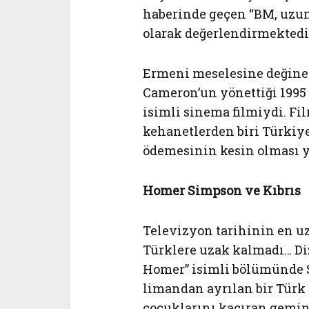
haberinde geçen “BM, uzun
olarak değerlendirmektedir”
Ermeni meselesine değinen
Cameron’un yönettiği 1995 
isimli sinema filmiydi. Fi
kehanetlerden biri Türkiy
ödemesinin kesin olması 
Homer Simpson ve Kıbrıs
Televizyon tarihinin en u
Türklere uzak kalmadı… Di
Homer” isimli bölümünde S
limandan ayrılan bir Türk 
çocuklarını kaçıran gemini