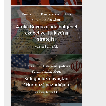
Gündem
Uluslararası politika
Yorum Analiz Görüş
Afrika Boynuzu’nda bölgesel
rekabet ve Türkiye’nin
stratejisi
yazan
Bahri Ak
Politika
Uluslararası politika
Yorum Analiz Görüş
Kırk günlük savaştan
“Hürmüz” pazarlığına
yazan
Bahri Ak