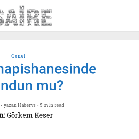
Genel
 hapishanesinde
undun mu?
yazan
Habervs
5 min read
n:
Görkem Keser