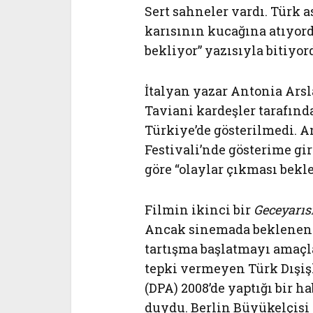
Sert sahneler vardı. Türk a
karısının kucağına atıyord
bekliyor” yazısıyla bitiyor
İtalyan yazar Antonia Arsl
Taviani kardeşler tarafın
Türkiye’de gösterilmedi. A
Festivali’nde gösterime g
göre “olaylar çıkması bekl
Filmin ikinci bir
Geceyarıs
Ancak sinemada beklenen il
tartışma başlatmayı amaç
tepki vermeyen Türk Dışiş
(DPA) 2008’de yaptığı bir h
duydu. Berlin Büyükelçisi