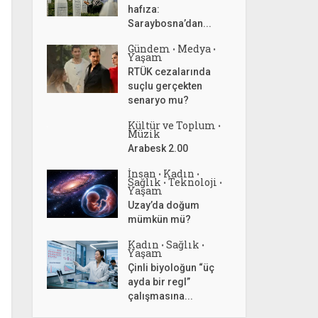
hafıza:
Saraybosna’dan...
Gündem
Medya
•
•
Yaşam
RTÜK cezalarında
suçlu gerçekten
senaryo mu?
Kültür ve Toplum
•
Müzik
Arabesk 2.00
İnsan
Kadın
•
•
Sağlık
Teknoloji
•
•
Yaşam
Uzay’da doğum
mümkün mü?
Kadın
Sağlık
•
•
Yaşam
Çinli biyoloğun “üç
ayda bir regl”
çalışmasına...