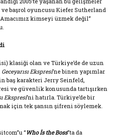
ndığı 2005’te yaşanan bu gelişmeler
ı ve başrol oyuncusu Kiefer Sutherland
 “Amacımız kimseyi üzmek değil”
u.
di
si) klasiği olan ve Türkiye’de de uzun
e
Geceyarısı Ekspresi
’ne binen yapımlar
in baş karakteri Jerry Seinfeld,
ifresi ve güvenlik konusunda tartışırken
ı Ekspresi
’ni hatırla. Türkiye’de bir
ak için tek şansın şifreni söylemek.
sitcom”u “
Who İs the Boss
”ta da