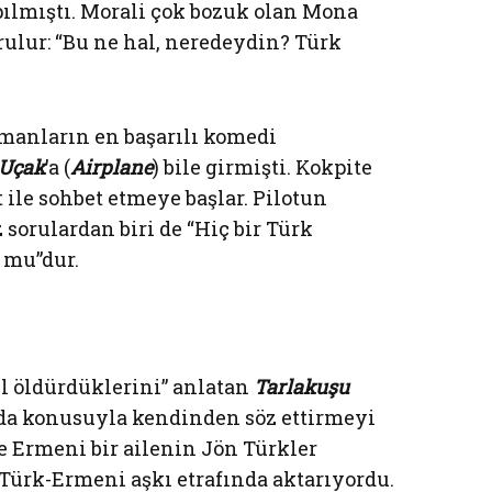
lmıştı. Morali çok bozuk olan Mona
rulur: “Bu ne hal, neredeydin? Türk
manların en başarılı komedi
Uçak
’a (
Airplane
) bile girmişti. Kokpite
 ile sohbet etmeye başlar. Pilotun
sorulardan biri de “Hiç bir Türk
 mu”dur.
l öldürdüklerini” anlatan
Tarlakuşu
 da konusuyla kendinden söz ettirmeyi
’te Ermeni bir ailenin Jön Türkler
Türk-Ermeni aşkı etrafında aktarıyordu.