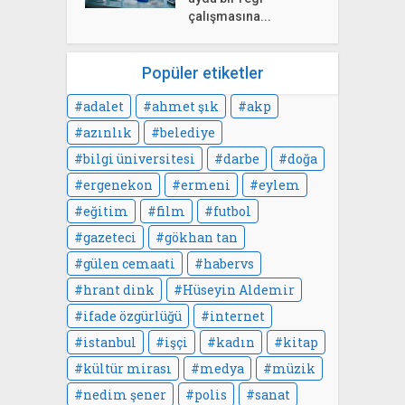
çalışmasına...
Popüler etiketler
adalet
ahmet şık
akp
azınlık
belediye
bilgi üniversitesi
darbe
doğa
ergenekon
ermeni
eylem
eğitim
film
futbol
gazeteci
gökhan tan
gülen cemaati
habervs
hrant dink
Hüseyin Aldemir
ifade özgürlüğü
internet
istanbul
işçi
kadın
kitap
kültür mirası
medya
müzik
nedim şener
polis
sanat