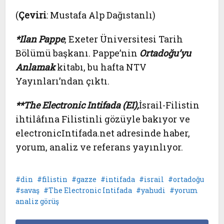
(
Çeviri
: Mustafa Alp Dağıstanlı)
*Ilan Pappe
, Exeter Üniversitesi Tarih
Bölümü başkanı. Pappe’nin
Ortadoğu’yu
Anlamak
kitabı, bu hafta NTV
Yayınları’ndan çıktı.
**The Electronic Intifada (EI),
İsrail-Filistin
ihtilâfına Filistinli gözüyle bakıyor ve
electronicIntifada.net adresinde haber,
yorum, analiz ve referans yayınlıyor.
din
filistin
gazze
intifada
israil
ortadoğu
savaş
The Electronic Intifada
yahudi
yorum
analiz görüş