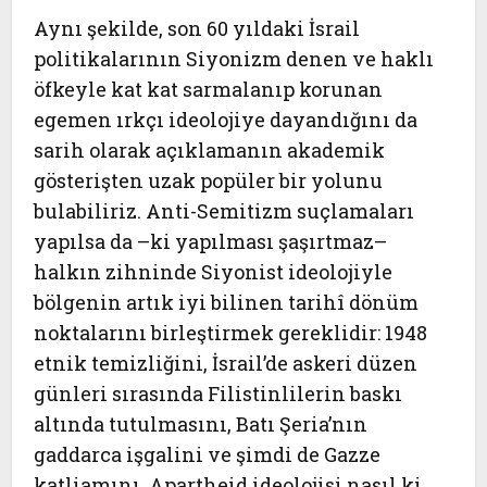
Aynı şekilde, son 60 yıldaki İsrail
politikalarının Siyonizm denen ve haklı
öfkeyle kat kat sarmalanıp korunan
egemen ırkçı ideolojiye dayandığını da
sarih olarak açıklamanın akademik
gösterişten uzak popüler bir yolunu
bulabiliriz. Anti-Semitizm suçlamaları
yapılsa da –ki yapılması şaşırtmaz–
halkın zihninde Siyonist ideolojiyle
bölgenin artık iyi bilinen tarihî dönüm
noktalarını birleştirmek gereklidir: 1948
etnik temizliğini, İsrail’de askeri düzen
günleri sırasında Filistinlilerin baskı
altında tutulmasını, Batı Şeria’nın
gaddarca işgalini ve şimdi de Gazze
katliamını. Apartheid ideolojisi nasıl ki