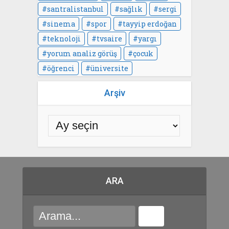
santralistanbul
sağlık
sergi
sinema
spor
tayyip erdoğan
teknoloji
tvsaire
yargı
yorum analiz görüş
çocuk
öğrenci
üniversite
Arşiv
ARA