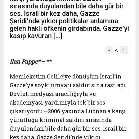
sırasında duyulandan bile daha gür bir
ses. İsrail bir kez daha, Gazze
Şeridi’nde yıkıcı politikalar anlamına
gelen haklı öfkenin girdabında. Gazze’yi
kasıp kavuran […]
-
+
A
Ilan Pappe*
– **
Memleketim Celile’ye dönüşüm İsrail’in
Gazze’ye soykırımvari saldırısına rastladı.
Devlet, medyası aracılığıyla ve
akademyası yardımıyla tek bir ses
çıkarıyordu –2006 yazında Lübnan’a karşı
yürüttüğü kriminal saldırı sırasında
duyulandan bile daha gür bir ses. İsrail bir
kez daha, Gazze Şeridi’nde yıkıcı