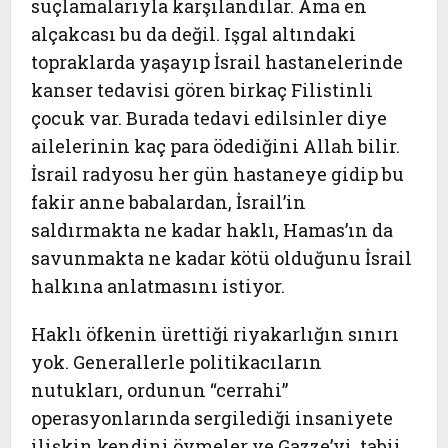
suçlamalarıyla karşılandılar. Ama en
alçakcası bu da değil. Işgal altındaki
topraklarda yaşayıp İsrail hastanelerinde
kanser tedavisi gören birkaç Filistinli
çocuk var. Burada tedavi edilsinler diye
ailelerinin kaç para ödediğini Allah bilir.
İsrail radyosu her gün hastaneye gidip bu
fakir anne babalardan, İsrail’in
saldırmakta ne kadar haklı, Hamas’ın da
savunmakta ne kadar kötü olduğunu İsrail
halkına anlatmasını istiyor.
Haklı öfkenin ürettiği riyakarlığın sınırı
yok. Generallerle politikacıların
nutukları, ordunun “cerrahi”
operasyonlarında sergilediği insaniyete
ilişkin kendini övmeler ve Gazze’yi, tabii