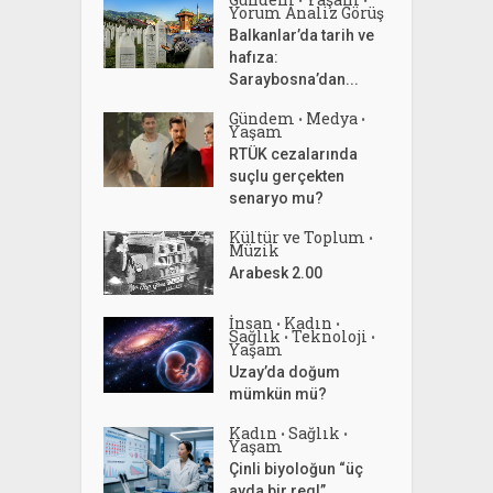
Yorum Analiz Görüş
Balkanlar’da tarih ve
hafıza:
Saraybosna’dan...
Gündem
Medya
•
•
Yaşam
RTÜK cezalarında
suçlu gerçekten
senaryo mu?
Kültür ve Toplum
•
Müzik
Arabesk 2.00
İnsan
Kadın
•
•
Sağlık
Teknoloji
•
•
Yaşam
Uzay’da doğum
mümkün mü?
Kadın
Sağlık
•
•
Yaşam
Çinli biyoloğun “üç
ayda bir regl”