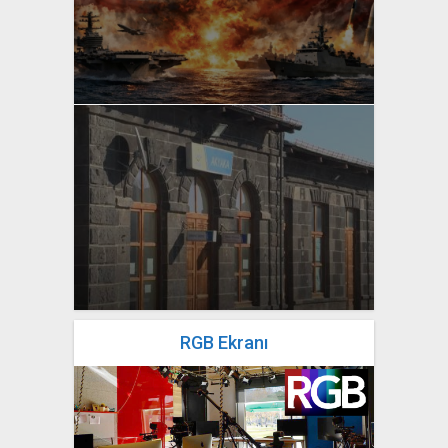
yazan
Bahri Ak
yazan
Bahri Ak
RGB Ekranı