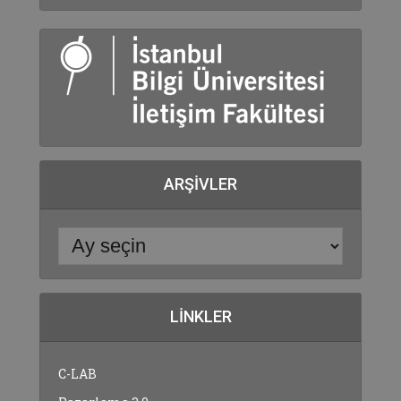
ARŞIVLER
LINKLER
C-LAB