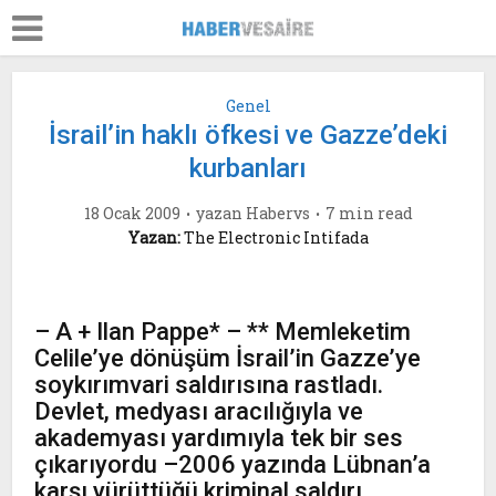
Genel
İsrail’in haklı öfkesi ve Gazze’deki
kurbanları
18 Ocak 2009
yazan
Habervs
7 min read
Yazan:
The Electronic Intifada
– A + Ilan Pappe* – ** Memleketim
Celile’ye dönüşüm İsrail’in Gazze’ye
soykırımvari saldırısına rastladı.
Devlet, medyası aracılığıyla ve
akademyası yardımıyla tek bir ses
çıkarıyordu –2006 yazında Lübnan’a
karşı yürüttüğü kriminal saldırı