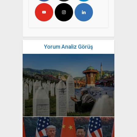
Yorum Analiz Görüş
yazan
Bahri Ak