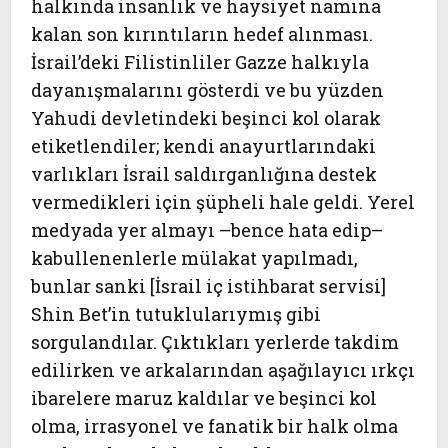
halkında insanlık ve haysiyet namına
kalan son kırıntıların hedef alınması.
İsrail’deki Filistinliler Gazze halkıyla
dayanışmalarını gösterdi ve bu yüzden
Yahudi devletindeki beşinci kol olarak
etiketlendiler; kendi anayurtlarındaki
varlıkları İsrail saldırganlığına destek
vermedikleri için şüpheli hale geldi. Yerel
medyada yer almayı –bence hata edip–
kabullenenlerle mülakat yapılmadı,
bunlar sanki [İsrail iç istihbarat servisi]
Shin Bet’in tutuklularıymış gibi
sorgulandılar. Çıktıkları yerlerde takdim
edilirken ve arkalarından aşağılayıcı ırkçı
ibarelere maruz kaldılar ve beşinci kol
olma, irrasyonel ve fanatik bir halk olma