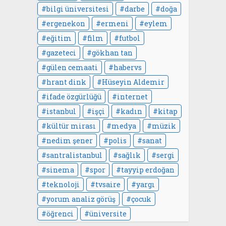
bilgi üniversitesi
darbe
doğa
ergenekon
ermeni
eylem
eğitim
film
futbol
gazeteci
gökhan tan
gülen cemaati
habervs
hrant dink
Hüseyin Aldemir
ifade özgürlüğü
internet
istanbul
işçi
kadın
kitap
kültür mirası
medya
müzik
nedim şener
polis
sanat
santralistanbul
sağlık
sergi
sinema
spor
tayyip erdoğan
teknoloji
tvsaire
yargı
yorum analiz görüş
çocuk
öğrenci
üniversite