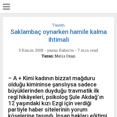
Yaşam
Saklambaç oynarken hamile kalma
ihtimali
5 Kasım 2008
yazan
Habervs
7 min read
Yazan:
Melis Ozan
– A + Kimi kadının bizzat mağduru
olduğu kimininse şanslıysa sadece
büyüklerinden duyduğu travmatik ilk
regl hikâyeleri, psikolog Şule Akdağ’ın
12 yaşındaki kızı Ezgi için verdiği
partiyle haber sitelerinin yorum
köşelerine taşındı. İnsan hakları eğitimi