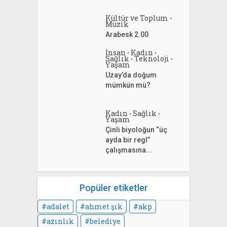
Kültür ve Toplum
•
Müzik
Arabesk 2.00
İnsan
Kadın
•
•
Sağlık
Teknoloji
•
•
Yaşam
Uzay’da doğum
mümkün mü?
Kadın
Sağlık
•
•
Yaşam
Çinli biyoloğun “üç
ayda bir regl”
çalışmasına...
Popüler etiketler
adalet
ahmet şık
akp
azınlık
belediye