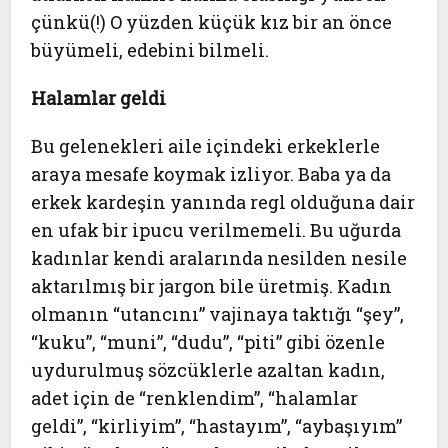
çünkü(!) O yüzden küçük kız bir an önce
büyümeli, edebini bilmeli.
Halamlar geldi
Bu gelenekleri aile içindeki erkeklerle
araya mesafe koymak izliyor. Baba ya da
erkek kardeşin yanında regl olduğuna dair
en ufak bir ipucu verilmemeli. Bu uğurda
kadınlar kendi aralarında nesilden nesile
aktarılmış bir jargon bile üretmiş. Kadın
olmanın “utancını” vajinaya taktığı “şey”,
“kuku”, “muni”, “dudu”, “piti” gibi özenle
uydurulmuş sözcüklerle azaltan kadın,
adet için de “renklendim”, “halamlar
geldi”, “kirliyim”, “hastayım”, “aybaşıyım”