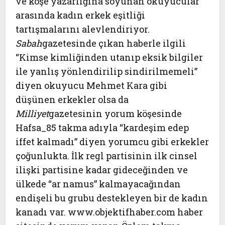
ve köşe yazarlığına soyunan okuyucular
arasında kadın erkek eşitliği
tartışmalarını alevlendiriyor.
Sabah
gazetesinde çıkan haberle ilgili
“Kimse kimliğinden utanıp eksik bilgiler
ile yanlış yönlendirilip sindirilmemeli”
diyen okuyucu Mehmet Kara gibi
düşünen erkekler olsa da
Milliyet
gazetesinin yorum köşesinde
Hafsa_85 takma adıyla “kardeşim edep
iffet kalmadı” diyen yorumcu gibi erkekler
çoğunlukta. İlk regl partisinin ilk cinsel
ilişki partisine kadar gideceğinden ve
ülkede “ar namus” kalmayacağından
endişeli bu grubu destekleyen bir de kadın
kanadı var. www.objektifhaber.com haber