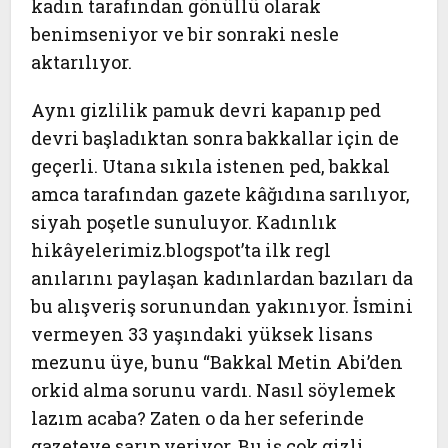
kadın tarafından gönüllü olarak
benimseniyor ve bir sonraki nesle
aktarılıyor.
Aynı gizlilik pamuk devri kapanıp ped
devri başladıktan sonra bakkallar için de
geçerli. Utana sıkıla istenen ped, bakkal
amca tarafından gazete kâğıdına sarılıyor,
siyah poşetle sunuluyor. Kadınlık
hikâyelerimiz.blogspot’ta ilk regl
anılarını paylaşan kadınlardan bazıları da
bu alışveriş sorunundan yakınıyor. İsmini
vermeyen 33 yaşındaki yüksek lisans
mezunu üye, bunu “Bakkal Metin Abi’den
orkid alma sorunu vardı. Nasıl söylemek
lazım acaba? Zaten o da her seferinde
gazeteye sarıp veriyor. Bu iş çok gizli