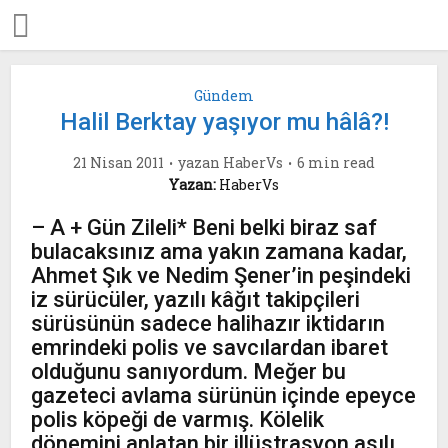
Gündem
Halil Berktay yaşıyor mu hâlâ?!
21 Nisan 2011
yazan
HaberVs
6 min read
Yazan:
HaberVs
– A + Gün Zileli* Beni belki biraz saf
bulacaksınız ama yakın zamana kadar,
Ahmet Şık ve Nedim Şener’in peşindeki
iz sürücüler, yazılı kâğıt takipçileri
sürüsünün sadece halihazır iktidarın
emrindeki polis ve savcılardan ibaret
olduğunu sanıyordum. Meğer bu
gazeteci avlama sürünün içinde epeyce
polis köpeği de varmış. Kölelik
dönemini anlatan bir illüstrasyon asılı