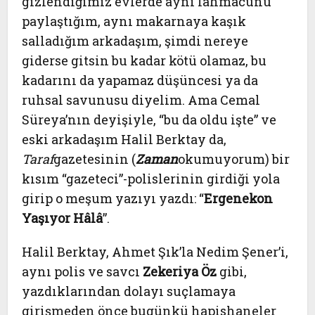
gizlendiğimiz evlerde aynı lahmacunu
paylaştığım, aynı makarnaya kaşık
salladığım arkadaşım, şimdi nereye
giderse gitsin bu kadar kötü olamaz, bu
kadarını da yapamaz düşüncesi ya da
ruhsal savunusu diyelim. Ama Cemal
Süreya’nın deyişiyle, “bu da oldu işte” ve
eski arkadaşım Halil Berktay da,
Taraf
gazetesinin (
Zaman
okumuyorum) bir
kısım “gazeteci”-polislerinin girdiği yola
girip o meşum yazıyı yazdı: “
Ergenekon
Yaşıyor Hâlâ
”.
Halil Berktay, Ahmet Şık’la Nedim Şener’i,
aynı polis ve savcı
Zekeriya Öz
gibi,
yazdıklarından dolayı suçlamaya
girişmeden önce bugünkü hapishaneler