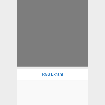
yazan
Bahri Ak
RGB Ekranı