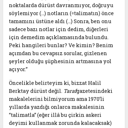
noktalarda dürüst davranmıyor, doğruyu
söylemiyor (…) notların (=talimatın) önce
tamamını üstüne aldı (…) Sonra, ben onu
sadece bazı notlar için dedim, diğerleri
için demedim açıklamasında bulundu.
Peki hangileri bunlar? Ve kimin? Benim
açımdan bu cevapsız sorular, gizlenen
şeyler olduğu şüphesinin artmasına yol
açıyor.”
Öncelikle belirteyim ki, bizzat Halil
Berktay dürüst değil.
Taraf
gazetesindeki
makalelerini bilmiyorum ama 1970’li
yıllarda yazdığı onlarca makalesinin
“talimatla” (eğer illâ bu çirkin askeri
deyimi kullanmak zorunda kalacaksak)