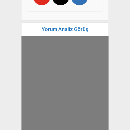
Yorum Analiz Görüş
yazan
Bahri Ak