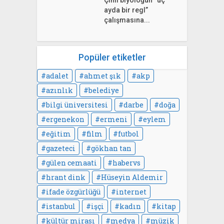
Çinli biyoloğun “üç
ayda bir regl”
çalışmasına...
Popüler etiketler
adalet
ahmet şık
akp
azınlık
belediye
bilgi üniversitesi
darbe
doğa
ergenekon
ermeni
eylem
eğitim
film
futbol
gazeteci
gökhan tan
gülen cemaati
habervs
hrant dink
Hüseyin Aldemir
ifade özgürlüğü
internet
istanbul
işçi
kadın
kitap
kültür mirası
medya
müzik