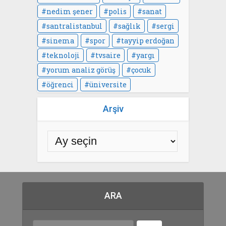
nedim şener
polis
sanat
santralistanbul
sağlık
sergi
sinema
spor
tayyip erdoğan
teknoloji
tvsaire
yargı
yorum analiz görüş
çocuk
öğrenci
üniversite
Arşiv
ARA