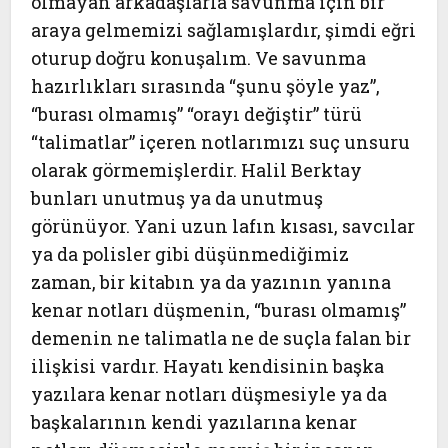
olmayan arkadaşlarla savunma için bir
araya gelmemizi sağlamışlardır, şimdi eğri
oturup doğru konuşalım. Ve savunma
hazırlıkları sırasında “şunu şöyle yaz”,
“burası olmamış” “orayı değiştir” türü
“talimatlar” içeren notlarımızı suç unsuru
olarak görmemişlerdir. Halil Berktay
bunları unutmuş ya da unutmuş
görünüyor. Yani uzun lafın kısası, savcılar
ya da polisler gibi düşünmediğimiz
zaman, bir kitabın ya da yazının yanına
kenar notları düşmenin, “burası olmamış”
demenin ne talimatla ne de suçla falan bir
ilişkisi vardır. Hayatı kendisinin başka
yazılara kenar notları düşmesiyle ya da
başkalarının kendi yazılarına kenar