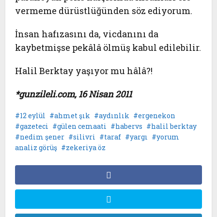
vermeme dürüstlüğünden söz ediyorum.
İnsan hafızasını da, vicdanını da
kaybetmişse pekâlâ ölmüş kabul edilebilir.
Halil Berktay yaşıyor mu hâlâ?!
*gunzileli.com, 16 Nisan 2011
12 eylül
ahmet şık
aydınlık
ergenekon
gazeteci
gülen cemaati
habervs
halil berktay
nedim şener
silivri
taraf
yargı
yorum
analiz görüş
zekeriya öz