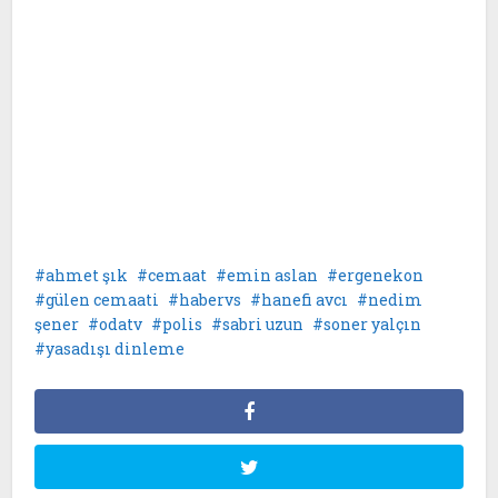
ahmet şık
cemaat
emin aslan
ergenekon
gülen cemaati
habervs
hanefi avcı
nedim
şener
odatv
polis
sabri uzun
soner yalçın
yasadışı dinleme