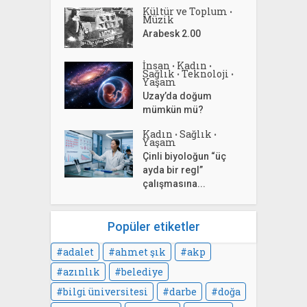
Kültür ve Toplum
•
Müzik
Arabesk 2.00
İnsan
Kadın
•
•
Sağlık
Teknoloji
•
•
Yaşam
Uzay’da doğum
mümkün mü?
Kadın
Sağlık
•
•
Yaşam
Çinli biyoloğun “üç
ayda bir regl”
çalışmasına...
Popüler etiketler
adalet
ahmet şık
akp
azınlık
belediye
bilgi üniversitesi
darbe
doğa