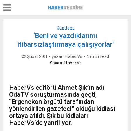
Gündem
‘Beni ve yazdıklarımı
itibarsızlaştırmaya çalışıyorlar’
22 Şubat 2011
yazan
HaberVs
4 min read
Yazan:
HaberVs
HaberVs editörü Ahmet Şık’ın adı
OdaTV soruşturmasında geçti,
“Ergenekon örgütü tarafından
yönlendirilen gazeteci” olduğu iddiası
ortaya atıldı. Şık bu iddiaları
HaberVs’de yanıtlıyor.