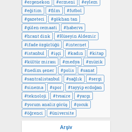
ergenekon
ermeni
eylem
eğitim
film
futbol
gazeteci
gökhan tan
gülen cemaati
habervs
hrant dink
Hüseyin Aldemir
ifade özgürlüğü
internet
istanbul
işçi
kadın
kitap
kültür mirası
medya
müzik
nedim şener
polis
sanat
santralistanbul
sağlık
sergi
sinema
spor
tayyip erdoğan
teknoloji
tvsaire
yargı
yorum analiz görüş
çocuk
öğrenci
üniversite
Arşiv